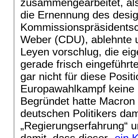
zusammengearbeitet, als
die Ernennung des desig
Kommissionspräsidentsc
Weber (CDU), ablehnte u
Leyen vorschlug, die ei
gerade frisch eingeführt
gar nicht für diese Posit
Europawahlkampf keine R
Begründet hatte Macron
deutschen Politikers da
„Regierungserfahrung“ und
damit, dass dieser
„ein 