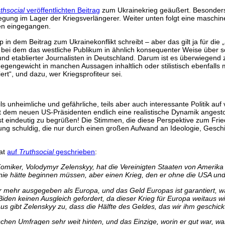
thsocial
veröffentlichten Beitrag
zum Ukrainekrieg geäußert. Besonders 
fregung im Lager der Kriegsverlängerer. Weiter unten folgt eine maschin
en eingegangen.
p in dem Beitrag zum Ukrainekonflikt schreibt – aber das gilt ja für di
, bei dem das westliche Publikum in ähnlich konsequenter Weise über so
er und etablierter Journalisten in Deutschland. Darum ist es überwiege
egengewicht in manchen Aussagen inhaltlich oder stilistisch ebenfalls 
rt“, und dazu, wer Kriegsprofiteur sei.
s unheimliche und gefährliche, teils aber auch interessante Politik au
 dem neuen US-Präsidenten endlich eine realistische Dynamik angesto
t eindeutig zu begrüßen! Die Stimmen, die diese Perspektive zum Frie
rung schuldig, die nur durch einen großen Aufwand an Ideologie, Gesch
hat
auf
Truthsocial
geschrieben
:
Komiker, Volodymyr Zelenskyy, hat die Vereinigten Staaten von Amerika 
 nie hätte beginnen müssen, aber einen Krieg, den er ohne die USA u
ar mehr ausgegeben als Europa, und das Geld Europas ist garantiert, w
 keinen Ausgleich gefordert, da dieser Krieg für Europa weitaus wich
 gibt Zelenskyy zu, dass die Hälfte des Geldes, das wir ihm geschick
schen Umfragen sehr weit hinten, und das Einzige, worin er gut war, war,