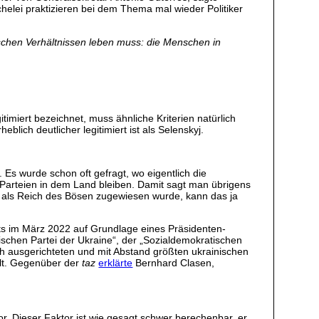
lei praktizieren bei dem Thema mal wieder Politiker
rischen Verhältnissen leben muss: die Menschen in
timiert bezeichnet, muss ähnliche Kriterien natürlich
lich deutlicher legitimiert ist als Selenskyj.
 Es wurde schon oft gefragt, wo eigentlich die
 Parteien in dem Land bleiben. Damit sagt man übrigens
tz als Reich des Bösen zugewiesen wurde, kann das ja
its im März 2022 auf Grundlage eines Präsidenten-
tischen Partei der Ukraine“, der „Sozialdemokratischen
sch ausgerichteten und mit Abstand größten ukrainischen
olt. Gegenüber der
taz
erklärte
Bernhard Clasen,
. Dieser Faktor ist wie gesagt schwer berechenbar, er