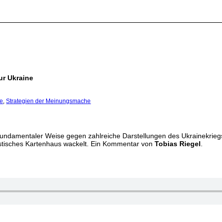
ur Ukraine
ge
,
Strategien der Meinungsmache
 fundamentaler Weise gegen zahlreiche Darstellungen des Ukrainekriegs,
istisches Kartenhaus wackelt. Ein Kommentar von
Tobias Riegel
.