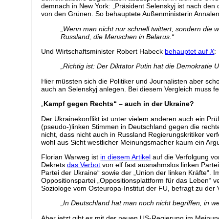
demnach in New York: „Präsident Selenskyj ist nach de
von den Grünen. So behauptete Außenministerin Annal
„
Wenn man nicht nur schnell twittert, sondern die 
Russland, die Menschen in Belarus.
“
Und Wirtschaftsminister Robert Habeck
behauptet auf
X
:
„Richtig ist: Der Diktator Putin hat die Demokratie 
Hier müssten sich die Politiker und Journalisten aber sch
auch an Selenskyj anlegen. Bei diesem Vergleich muss fest
„
Kampf gegen Rechts“ – auch in der Ukraine?
Der Ukrainekonflikt ist unter vielem anderen auch ein Pr
(pseudo-)linken Stimmen in Deutschland gegen die recht
nicht, dass nicht auch in Russland Regierungskritiker ve
wohl aus Sicht westlicher Meinungsmacher kaum ein Argu
Florian Warweg ist
in diesem Artikel
auf die Verfolgung vo
Dekrets
das Verbot
von elf fast ausnahmslos linken Parte
Partei der Ukraine“ sowie der „Union der linken Kräfte“.
Oppositionspartei „Oppositionsplattform für das Leben“
Soziologe vom Osteuropa-Institut der FU, befragt zu der 
„
In Deutschland hat man noch nicht begriffen, in w
Aber jetzt gibt es mit der neuen US-Regierung im Meinun