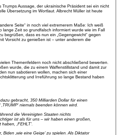
Trumps Aussage, der ukrainische Präsident sei ein nicht
elle Übersetzung im Wortlaut. Albrecht Müller ist heute
e „andere Seite“ in noch viel extremerem Maße: Ich weiß
 lange Zeit so grundfalsch informiert wurde wie im Fall
nd zu begrüßen, dass es nun ein „Gegengewicht“ gegen
mit Vorsicht zu genießen ist – unter anderem die
f vielen Themenfeldern noch nicht abschließend bewerten.
ßen wurde, die zu einem Waffenstillstand und damit zur
den nun sabotieren wollen, machen sich einer
ichtsklitterung und Irreführung so lange Bestand haben
dazu gebracht, 350 Milliarden Dollar für einen
nd ‚TRUMP‘ niemals beenden können wird.
ährend die Vereinigten Staaten nichts
tiger ist als für uns – wir haben einen großen,
t haben, ‚FEHLT’.
 Biden ‚wie eine Geige’ zu spielen. Als Diktator