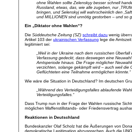
ohne Wahlen sollte Zelenskyy besser schnell hande
Russland, etwas, das, wie alle zugeben, nur ‚TRUMP
bringen, und Selenskyj will wahrscheinlich den ‚Saft
und MILLIONEN sind unnötig gestorben – und so g
Ein „Diktator ohne Wahlen“?
Die
Süddeutsche Zeitung (SZ)
schreibt dazu
wenig überra
Artikel 103 der
ukrainischen Verfassung
lege die Amtszeit
legitimiert sei:
„
Weil in der Ukraine nach dem russischen Überfall
Verfassung gedeckt, dass deswegen eine Neuwahl a
Amtsperiode hinaus. Die Frage möglicher Neuwahlen 
verzichten, solange gekämpft wird – auch weil di
Geflüchteten eine Teilnahme ermöglichen könnte
.“
Wie wäre die Situation in Deutschland? Im deutschen G
„
Während des Verteidigungsfalles ablaufende Wah
Verteidigungsfalles
.“
Dass Trump nun in der Frage der Wahlen russische Sichtw
möglichen Waffenstillstands- oder Friedensvertrag ausha
Reaktionen in Deutschland
Bundeskanzler
Olaf Scholz hat die Äußerungen von Don
demokratische Legitimation abzusprechen. Auch die
UNO