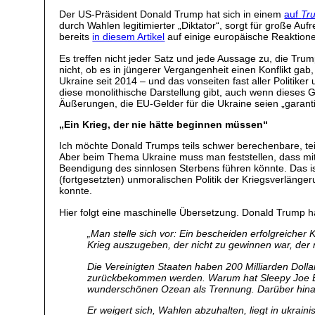
Der US-Präsident Donald Trump hat sich in einem
auf
Tru
durch Wahlen legitimierter „Diktator“, sorgt für große Au
bereits
in diesem Artikel
auf einige europäische Reaktion
Es treffen nicht jeder Satz und jede Aussage zu, die Trum
nicht, ob es in jüngerer Vergangenheit einen Konflikt gab
Ukraine seit 2014 – und das vonseiten fast aller Politik
diese monolithische Darstellung gibt, auch wenn dieses G
Äußerungen, die EU-Gelder für die Ukraine seien „garantie
„Ein Krieg, der nie hätte beginnen müssen“
Ich möchte Donald Trumps teils schwer berechenbare, teil
Aber beim Thema Ukraine muss man feststellen, dass mit
Beendigung des sinnlosen Sterbens führen könnte. Das is
(fortgesetzten) unmoralischen Politik der Kriegsverlänge
konnte.
Hier folgt eine maschinelle Übersetzung. Donald Trump 
„
Man stelle sich vor: Ein bescheiden erfolgreicher 
Krieg auszugeben, der nicht zu gewinnen war, der
Die Vereinigten Staaten haben 200 Milliarden Doll
zurückbekommen werden. Warum hat Sleepy Joe Biden
wunderschönen Ozean als Trennung. Darüber hinaus
Er weigert sich, Wahlen abzuhalten, liegt in ukraini