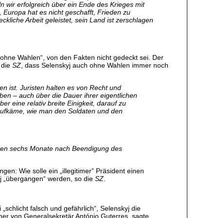
 wir erfolgreich über ein Ende des Krieges mit
 Europa hat es nicht geschafft, Frieden zu
ckliche Arbeit geleistet, sein Land ist zerschlagen
ohne Wahlen“, von den Fakten nicht gedeckt sei. Der
 die
SZ
, dass Selenskyj auch ohne Wahlen immer noch
n ist. Juristen halten es von Recht und
en – auch über die Dauer ihrer eigentlichen
 eine relativ breite Einigkeit, darauf zu
 aufkäme, wie man den Soldaten und den
nden sechs Monate nach Beendigung des
: Wie solle ein „illegitimer” Präsident einen
yj „übergangen“ werden, so die
SZ
.
i „schlicht falsch und gefährlich“, Selenskyj die
her von Generalsekretär António Guterres, sagte