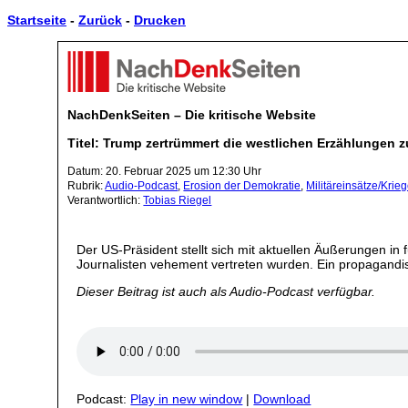
Startseite
-
Zurück
-
Drucken
NachDenkSeiten – Die kritische Website
Titel: Trump zertrümmert die westlichen Erzählungen z
Datum: 20. Februar 2025 um 12:30 Uhr
Rubrik:
Audio-Podcast
,
Erosion der Demokratie
,
Militäreinsätze/Krie
Verantwortlich:
Tobias Riegel
Der US-Präsident stellt sich mit aktuellen Äußerungen in
Journalisten vehement vertreten wurden. Ein propagand
Dieser Beitrag ist auch als Audio-Podcast verfügbar.
Podcast:
Play in new window
|
Download