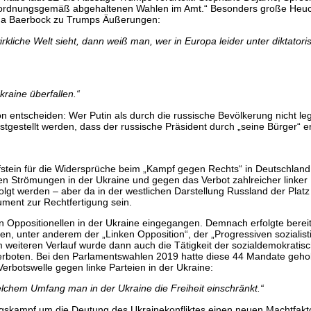
n ordnungsgemäß abgehaltenen Wahlen im Amt.“ Besonders große Heuche
ena Baerbock zu Trumps Äußerungen:
wirkliche Welt sieht, dann weiß man, wer in Europa leider unter diktato
Ukraine überfallen.
“
on entscheiden: Wer Putin als durch die russische Bevölkerung nicht legi
gestellt werden, dass der russische Präsident durch „seine Bürger“ erheb
üfstein für die Widersprüche beim „Kampf gegen Rechts“ in Deutschland.
en Strömungen in der Ukraine und gegen das Verbot zahlreicher linker
rfolgt werden – aber da in der westlichen Darstellung Russland der Pla
ment zur Rechtfertigung sein.
n Oppositionellen in der Ukraine eingegangen. Demnach erfolgte bere
ien, unter anderem der „Linken Opposition“, der „Progressiven sozialis
 Im weiteren Verlauf wurde dann auch die Tätigkeit der sozialdemokrati
 verboten. Bei den Parlamentswahlen 2019 hatte diese 44 Mandate geh
Verbotswelle gegen linke Parteien in der Ukraine:
elchem Umfang man in der Ukraine die Freiheit einschränkt.
“
gskampf um die Deutung des Ukrainekonfliktes einen neuen Machtfaktor