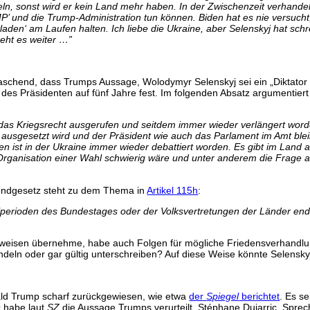
ln, sonst wird er kein Land mehr haben. In der Zwischenzeit verhandeln
’ und die Trump-Administration tun können. Biden hat es nie versucht,
laden‘ am Laufen halten. Ich liebe die Ukraine, aber Selenskyj hat schre
eht es weiter …
”
schend, dass Trumps Aussage, Wolodymyr Selenskyj sei ein „Diktator 
 des Präsidenten auf fünf Jahre fest. Im folgenden Absatz argumentiert
 das Kriegsrecht ausgerufen und seitdem immer wieder verlängert worde
usgesetzt wird und der Präsident wie auch das Parlament im Amt bleib
ist in der Ukraine immer wieder debattiert worden. Es gibt im Land aber
e Organisation einer Wahl schwierig wäre und unter anderem die Frage
rundgesetz steht zu dem Thema in
Artikel 115h
:
lperioden des Bundestages oder der Volksvertretungen der Länder e
eisen übernehme, habe auch Folgen für mögliche Friedensverhandlungen
ndeln oder gar gültig unterschreiben? Auf diese Weise könnte Selensk
ald Trump scharf zurückgewiesen, wie etwa
der
Spiegel
berichtet
. Es se
 habe laut
SZ
die Aussage Trumps verurteilt. Stéphane Dujarric, Sprec