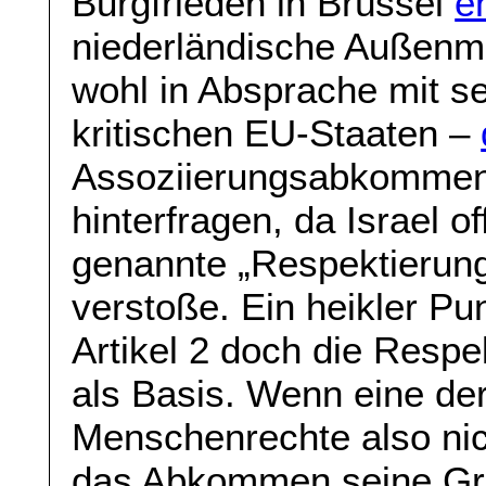
Burgfrieden in Brüssel
e
niederländische Außenm
wohl in Absprache mit s
kritischen EU-Staaten –
Assoziierungsabkommen 
hinterfragen, da Israel
genannte „Respektierun
verstoße. Ein heikler Pu
Artikel 2 doch die Resp
als Basis. Wenn eine der
Menschenrechte also nich
das Abkommen seine Gr