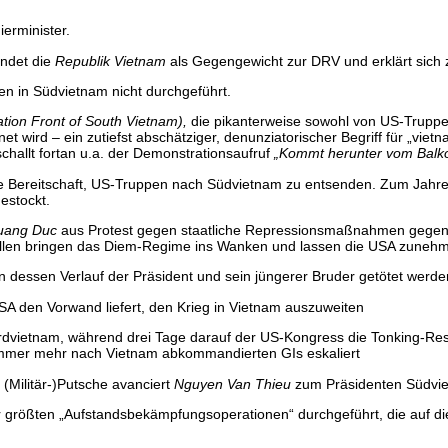
erminister.
ündet die
Republik Vietnam
als Gegengewicht zur DRV und erklärt sich
n in Südvietnam nicht durchgeführt.
ation Front of South Vietnam),
die pikanterweise sowohl von US-Truppe
et wird – ein zutiefst abschätziger, denunziatorischer Begriff für „vi
schallt fortan u.a. der Demonstrationsaufruf
„Kommt herunter vom Balkon
ne Bereitschaft, US-Truppen nach Südvietnam zu entsenden. Zum Jahr
estockt.
uang Duc
aus Protest gegen staatliche Repressionsmaßnahmen gegen
llen bringen das Diem-Regime ins Wanken und lassen die USA zunehm
n dessen Verlauf der Präsident und sein jüngerer Bruder getötet werde
SA den Vorwand liefert, den Krieg in Vietnam auszuweiten
vietnam, während drei Tage darauf der US-Kongress die Tonking-Reso
immer mehr nach Vietnam abkommandierten GIs eskaliert
(Militär-)Putsche avanciert
Nguyen Van Thieu
zum Präsidenten Südvi
r größten „Aufstandsbekämpfungsoperationen“ durchgeführt, die auf di