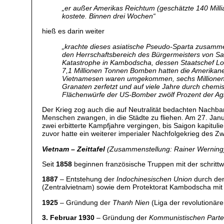
„
er außer Amerikas Reichtum (geschätzte 140 Mill
kostete. Binnen drei Wochen“
hieß es darin weiter
„
krachte dieses asiatische Pseudo-Sparta zusamme
den Herrschaftsbereich des Bürgermeisters von Sai
Katastrophe in Kambodscha, dessen Staatschef Lon
7,1 Millionen Tonnen Bomben hatten die Amerikaner
Vietnamesen waren umgekommen, sechs Millionen v
Granaten zerfetzt und auf viele Jahre durch chemis
Flächenwürfe der US-Bomber zwölf Prozent der Agrar
Der Krieg zog auch die auf Neutralität bedachten Nach
Menschen zwangen, in die Städte zu fliehen. Am 27. Ja
zwei erbitterte Kampfjahre vergingen, bis Saigon kapitu
zuvor hatte ein weiterer imperialer Nachfolgekrieg des 
Vietnam – Zeittafel
(Zusammenstellung: Rainer Werning
Seit
1858
beginnen französische Truppen mit der schrittw
1887
– Entstehung der
Indochinesischen Union
durch den
(Zentralvietnam) sowie dem Protektorat Kambodscha mit
1925
– Gründung der
Thanh Nien
(Liga der revolutionär
3. Februar 1930
– Gründung der
Kommunistischen Parte