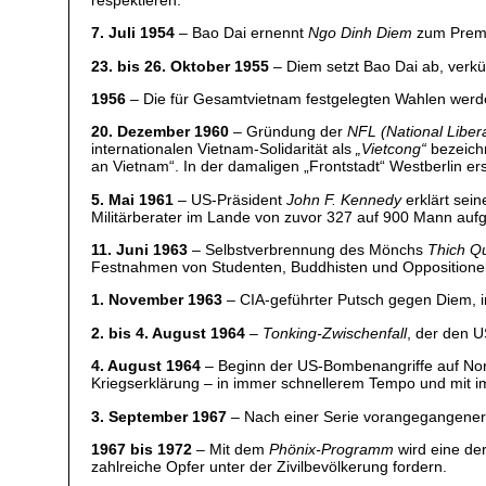
7. Juli 1954
– Bao Dai ernennt
Ngo Dinh Diem
zum Premi
23. bis 26. Oktober 1955
– Diem setzt Bao Dai ab, verk
1956
– Die für Gesamtvietnam festgelegten Wahlen werde
20. Dezember 1960
– Gründung der
NFL (National Liber
internationalen Vietnam-Solidarität als
„Vietcong“
bezeichn
an Vietnam“. In der damaligen „Frontstadt“ Westberlin er
5. Mai 1961
– US-Präsident
John F. Kennedy
erklärt sei
Militärberater im Lande von zuvor 327 auf 900 Mann aufg
11. Juni 1963
– Selbstverbrennung des Mönchs
Thich Q
Festnahmen von Studenten, Buddhisten und Oppositione
1. November 1963
– CIA-geführter Putsch gegen Diem, i
2. bis 4. August 1964
–
Tonking-Zwischenfall
, der den U
4. August 1964
– Beginn der US-Bombenangriffe auf Nord
Kriegserklärung – in immer schnellerem Tempo und mit 
3. September 1967
– Nach einer Serie vorangegangener 
1967 bis 1972
– Mit dem
Phönix-Programm
wird eine de
zahlreiche Opfer unter der Zivilbevölkerung fordern.