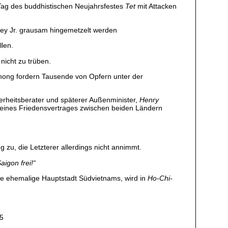
ag des buddhistischen Neujahrsfestes
Tet
mit Attacken
ley Jr. grausam hingemetzelt werden
llen.
nicht zu trüben.
ong fordern Tausende von Opfern unter der
rheitsberater und späterer Außenminister,
Henry
rf eines Friedensvertrages zwischen beiden Ländern
u, die Letzterer allerdings nicht annimmt.
aigon frei!“
ie ehemalige Hauptstadt Südvietnams, wird in
Ho-Chi-
25