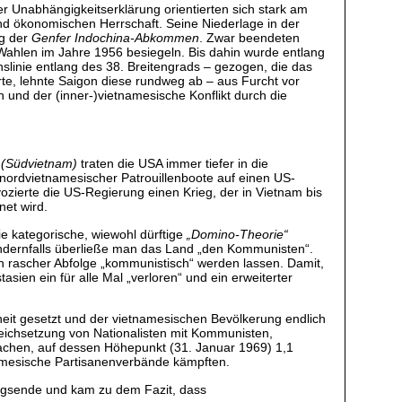
er Unabhängigkeitserklärung orientierten sich stark am
und ökonomischen Herrschaft. Seine Niederlage in der
ng der
Genfer Indochina-Abkommen
. Zwar beendeten
 Wahlen im Jahre 1956 besiegeln. Bis dahin wurde entlang
nslinie entlang des 38. Breitengrads – gezogen, die das
te, lehnte Saigon diese rundweg ab – aus Furcht vor
und der (inner-)vietnamesische Konflikt durch die
 (Südvietnam)
traten die USA immer tiefer in die
f nordvietnamesischer Patrouillenboote auf einen US-
vozierte die US-Regierung einen Krieg, der in Vietnam bis
net wird.
ie kategorische, wiewohl dürftige
„Domino-Theorie“
andernfalls überließe man das Land „den Kommunisten“.
in rascher Abfolge „kommunistisch“ werden lassen. Damit,
ien ein für alle Mal „verloren“ und ein erweiterter
heit gesetzt und der vietnamesischen Bevölkerung endlich
eichsetzung von Nationalisten mit Kommunisten,
sachen, auf dessen Höhepunkt (31. Januar 1969) 1,1
amesische Partisanenverbände kämpften.
egsende und kam zu dem Fazit, dass