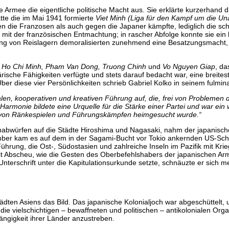
e Armee die eigentliche politische Macht aus. Sie erklärte kurzerhand
atte die im Mai 1941 formierte
Viet Minh (Liga für den Kampf um die U
en die Franzosen als auch gegen die Japaner kämpfte, lediglich die s
h mit der französischen Entmachtung; in rascher Abfolge konnte sie ein
ürmung von Reislagern demoralisierten zunehmend eine Besatzungsmacht
Ho Chi Minh, Pham Van Dong, Truong Chinh
und
Vo Nguyen Giap
, da
rische Fähigkeiten verfügte und stets darauf bedacht war, eine breites
ber diese vier Persönlichkeiten schrieb Gabriel Kolko in seinem fulm
gialen, kooperativen und kreativen Führung auf, die, frei von Probleme
Harmonie bildete eine Urquelle für die Stärke einer Partei und war ein 
n – von Ränkespielen und Führungskämpfen heimgesucht wurde.“
ürfen auf die Städte Hiroshima und Nagasaki, nahm der japanische K
mber kam es auf dem in der Sagami-Bucht vor Tokio ankernden US-Schl
 Führung, die Ost-, Südostasien und zahlreiche Inseln im Pazifik mit K
it Abscheu, wie die Gesten des Oberbefehlshabers der japanischen A
nterschrift unter die Kapitulationsurkunde setzte, schnäuzte er sich me
ädten Asiens das Bild. Das japanische Kolonialjoch war abgeschüttelt, 
e vielschichtigen – bewaffneten und politischen – antikolonialen Orga
gigkeit ihrer Länder anzustreben.