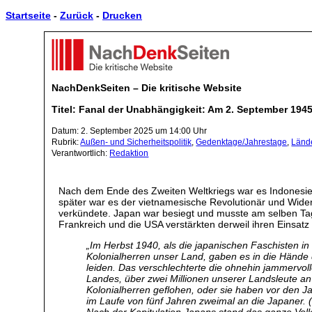
Startseite
-
Zurück
-
Drucken
NachDenkSeiten – Die kritische Website
Titel: Fanal der Unabhängigkeit: Am 2. September 194
Datum: 2. September 2025 um 14:00 Uhr
Rubrik:
Außen- und Sicherheitspolitik
,
Gedenktage/Jahrestage
,
Länd
Verantwortlich:
Redaktion
Nach dem Ende des Zweiten Weltkriegs war es Indonesien
später war es der vietnamesische Revolutionär und Wid
verkündete. Japan war besiegt und musste am selben Tag
Frankreich und die USA verstärkten derweil ihren Einsatz
„
Im Herbst 1940, als die japanischen Faschisten in 
Kolonialherren unser Land, gaben es in die Hände 
leiden. Das verschlechterte die ohnehin jammervo
Landes, über zwei Millionen unserer Landsleute a
Kolonialherren geflohen, oder sie haben vor den Ja
im Laufe von fünf Jahren zweimal an die Japaner. 