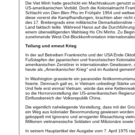
Die Viet Minh hatte geschickt ein Machtvakuum genutzt un
US-amerikanischen Vorbild. Doch die Kolonialmacht Frank
Schlacht von
Dien Bien Phu
im Frühjahr 1954 und weltwei
diese vorerst die Kampfhandlungen, brachten aber nicht d
des 17. Breitengrads eine militärische Demarkationslinie 
Land faktisch teilte. Während Hanoi auf die Durchführu
einem überwältigenden Wahlsieg Ho Chi Minhs. Zu Beginn 
zunehmende West-Ost-Blockkonfrontation internationalisi
Teilung und erneut Krieg
In der auf Betreiben Frankreichs und der USA Ende Okt
Fußstapfen der japanischen und französischen Kolonialist
amerikanischen Zerstörer in internationalen Gewässern,
heute als
„Amerikanischer Krieg“
und im Ausland gemeinhi
In Washington grassierte ein paranoider Antikommunismus
fixierte. Demnach galt es, in Vietnam unbedingt Stärke 
Und fiele erst einmal Vietnam, würde das eine Kettenrea
so die Horrorvorstellung der US-amerikanischen Regierun
Einflussbereich der Volksrepublik China.
Die eigentlich naheliegende Vorstellung, dass mit der G
ein Weg aus kolonialer Bevormundung gewiesen worden wa
gekoppelt mit Ignoranz und arroganter Missachtung viet
Millionen vietnamesische Soldaten und Milizionäre sow
In seinem Hauptartikel der Ausgabe vom 7. April 1975 