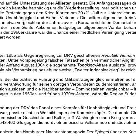
d auf die Unterstützung der Alliierten gesetzt. Die Anfangspassagen d
reich kämpfte hartnäckig um die Wiederherstellung ihrer politischen 
te Proteste gegen den Krieg führten am 20./21. Juli zur Unterzeichnu
ie Unabhängigkeit und Einheit Vietnams. Die sollten allgemeine, freie
– in etwa vergleichbar der Jahre zuvor in Korea errichteten Demarkatio
ng der in den Genfer Abkommen festgelegten allgemeinen Wahlen beharr
der 1960er-Jahre war die Chance einer friedlichen Vereinigung vertan 
ert worden.
ober 1955 als Gegenregierung zur DRV geschaffenen
Republik Vietnam
en. Unter Vorspiegelung falscher Tatsachen (ein vermeintlicher Angrif
 der Anfang August 1964 die sogenannte
Tongking
-Affäre auslöste) pro
n als Vietnamkrieg beziehungsweise „Zweiter Indochinakrieg“ bezeich
, der die politische Führung und Militärstrategen gleichermaßen auf d
und Verantwortung für seinen dortigen Verbündeten zu demonstrieren, 
ktion auslösen und die Nachbarländer – Dominosteinen vergleichbar – 
gen in den 1960er- und frühen 1970er-Jahren, wäre die Region Südostas
ründung der DRV das Fanal eines Kampfes für Unabhängigkeit und Frei
r, passte nicht ins Weltbild imperialer Kommissköpfe. Die dumpfe Gl
namesischer Geschichte und Kultur, ließ Washington einen Krieg verur
ie 542.400 GIs gegen die nordvietnamesische Volksarmee und südvietn
räsonierte das Hamburger Nachrichtenmagazin
Der Spiegel
über das Kri