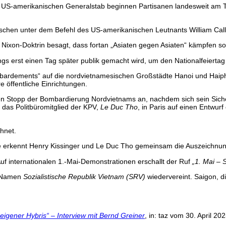
 US-amerikanischen Generalstab beginnen Partisanen landesweit am T
schen unter dem Befehl des US-amerikanischen Leutnants William Cal
 Nixon-Doktrin besagt, dass fortan „Asiaten gegen Asiaten“ kämpfen so
gs erst einen Tag später publik gemacht wird, um den Nationalfeiertag 
ardements“ auf die nordvietnamesischen Großstädte Hanoi und Haiph
 öffentliche Einrichtungen.
n Stopp der Bombardierung Nordvietnams an, nachdem sich sein Siche
 das Politbüromitglied der KPV,
Le Duc Tho
, in Paris auf einen Entwu
hnet.
erkennt Henry Kissinger und Le Duc Tho gemeinsam die Auszeichnung z
 Auf internationalen 1.-Mai-Demonstrationen erschallt der Ruf
„1. Mai – S
m Namen
Sozialistische Republik Vietnam
(SRV)
wiedervereint. Saigon, d
igener Hybris“ – Interview mit Bernd Greiner
, in: taz vom 30. April 20