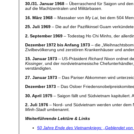
30./31. Januar 1968
– Überraschend für Saigon und den
auf die Machtzentralen und Militärbasen.
16. März 1968
– Massaker von
My Lai
, bei dem 504 Men
25. Juli 1969
– Die auf der Pazifikinsel Guam verkündete
2. September 1969
– Todestag Ho Chi Minhs, der allerdin
Dezember 1972 bis Anfang 1973
– die „Weihnachtsbomb
Zivilbevölkerung und zerstören Krankenhäuser und andere
15. Januar 1973
– US-Präsident
Richard Nixon
ordnet de
Kissinger
, und der nordvietnamesische Chefunterhändler,
verständigten.
27. Januar 1973
– Das Pariser Abkommen wird unterzeic
Dezember 1973
– Das Osloer Friedensnobelpreiskomitee 
30. April 1975
– Saigon fällt und Südvietnam kapituliert.
2. Juli 1976
– Nord- und Südvietnam werden unter de
Minh-Stadt
umbenannt.
Weiterführende Lektüre & Links
50 Jahre Ende des Vietnamkriegs: „Geblendet von e