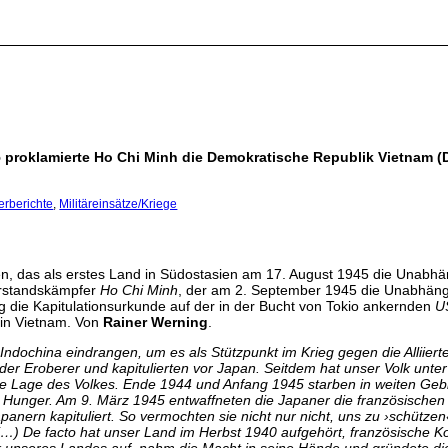
5 proklamierte Ho Chi Minh die Demokratische Republik Vietnam (
erberichte
,
Militäreinsätze/Kriege
, das als erstes Land in Südostasien am 17. August 1945 die Unabhän
erstandskämpfer
Ho Chi Minh
, der am 2. September 1945 die Unabhäng
 die Kapitulationsurkunde auf der in der Bucht von Tokio ankernden
U
 in Vietnam. Von
Rainer Werning
.
Indochina eindrangen, um es als Stützpunkt im Krieg gegen die Alliiert
der Eroberer und kapitulierten vor Japan. Seitdem hat unser Volk unt
lle Lage des Volkes. Ende 1944 und Anfang 1945 starben in weiten Ge
n Hunger. Am 9. März 1945 entwaffneten die Japaner die französischen
panern kapituliert. So vermochten sie nicht nur nicht, uns zu ›schütze
(…) De facto hat unser Land im Herbst 1940 aufgehört, französische Ko