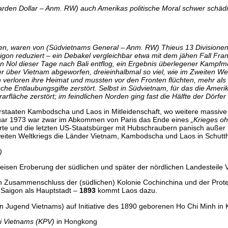
iarden Dollar – Anm. RW) auch Amerikas politische Moral schwer schä
n, waren von (Südvietnams General – Anm. RW) Thieus 13 Divisionen s
gon reduziert – ein Debakel vergleichbar etwa mit dem jähen Fall Fran
 Nol dieser Tage nach Bali entflog, ein Ergebnis überlegener Kampfmo
 über Vietnam abgeworfen, dreieinhalbmal so viel, wie im Zweiten Welt
erloren ihre Heimat und mussten vor den Fronten flüchten, mehr als
che Entlaubungsgifte zerstört. Selbst in Südvietnam, für das die Ameri
fläche zerstört; im feindlichen Norden ging fast die Hälfte der Dörfer
barstaaten Kambodscha und Laos in Mitleidenschaft, wo weitere massi
nuar 1973 war zwar im Abkommen von Paris das Ende eines
„Krieges o
lierte und die letzten US-Staatsbürger mit Hubschraubern panisch auße
Zweiten Weltkriegs die Länder Vietnam, Kambodscha und Laos in Schutt
)
eisen Eroberung der südlichen und später der nördlichen Landesteile 
 Zusammenschluss der (südlichen) Kolonie Cochinchina und der Prot
 Saigon als Hauptstadt –
1893
kommt Laos dazu.
en Jugend Vietnams) auf Initiative des 1890 geborenen Ho Chi Minh in 
i Vietnams (KPV)
in Hongkong