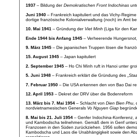
1937
– Bildung der
Demokratischen Front Indochinas
unt
Juni 1940
– Frankreich kapituliert und das Vichy-Regime
dortige französische Kolonialverwaltung (noch) im Amt be
10. Mai 1941
– Gründung der
Viet Minh
(Liga für den Ka
Ende 1944 bis Anfang 1945
– Verheerende Hungersnot, 
9. März 1945
– Die japanischen Truppen lösen die franzö
15. August 1945
– Japan kapituliert
2. September 1945
– Ho Chi Minh ruft in Hanoi unter gr
5. Juni 1948
– Frankreich erklärt die Gründung des „
Sta
7. Februar 1950
– Die USA erkennen den von Bao Dai repr
12. April 1953
– Dekret der DRV über die Bodenreform
13. März bis 7. Mai 1954
– Schlacht von
Dien Bien Phu
,
nordvietnamesischen Generals
Vo Nguyen Giap
begründe
8. Mai bis 21. Juli 1954
– Genfer Indochina-Konferenz, an
und Kambodscha teilnehmen. Gemäß dem in Genf unterzeic
Franzosen in den Süden zurückziehen. 1956 sollen demo
Kambodscha und Laos die Unabhängigkeit sowie den Abzug
respektieren.