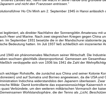
k unseres Landes auf, nahm die Macht in seine Hände und gründete d
 Japanern und nicht den Franzosen entrissen.“
evolutionsführer Ho Chi Minh am 2. September 1945 in Hanoi anlässlic
n
i legitimiert, als direkter Nachfahre der Sonnengöttin
Amaterasu
mit u
r auch Heer und Marine. Nach zwei siegreichen Kriegen gegen China 
n. Im September 1931 besetzte die in der Mandschurei stationierte j
che Bedeutung hatten. Im Juli 1937 ließ schließlich ein inszenierter An
nd 1940 ein phänomenales Wachstum seiner Wirtschaft. Die Industriep
usgaben wuchsen gleichfalls überproportional. Gemessen am Gesamthaus
hließlich verdoppelte sich von 1936 bis 1941 die Zahl der Wehrpflicht
isch wichtiger Rohstoffe, die zunächst aus China und seiner Kolonie 
 Indonesien) und auf Sumatra und Borneo angewiesen, da die USA und 
administration Indochina widerstandslos den Japanern überlassen. Zwar
he Militär. Damit kontrollierte das expansionssüchtige Kaiserreich ni
 quasi Verbündete, um den weiteren militärischen Vormarsch der kaise
n Gemeinsamen Wohlstandssphäre
, die der Tenno als „
Licht, Beschütze