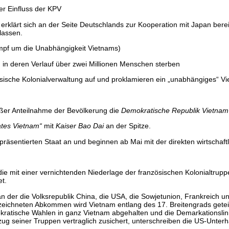
er Einfluss der KPV
 erklärt sich an der Seite Deutschlands zur Kooperation mit Japan ber
lassen.
mpf um die Unabhängigkeit Vietnams)
in deren Verlauf über zwei Millionen Menschen sterben
sische Kolonialverwaltung auf und proklamieren ein „unabhängiges“ Vi
oßer Anteilnahme der Bevölkerung die
Demokratische Republik Vietna
ates Vietnam“
mit
Kaiser Bao Dai
an der Spitze.
äsentierten Staat an und beginnen ab Mai mit der direkten wirtschaftl
 die mit einer vernichtenden Niederlage der französischen Kolonialt
t.
 der die Volksrepublik China, die USA, die Sowjetunion, Frankreich u
hneten Abkommen wird Vietnam entlang des 17. Breitengrads geteilt. 
kratische Wahlen in ganz Vietnam abgehalten und die Demarkationsli
 seiner Truppen vertraglich zusichert, unterschreiben die US-Unterh