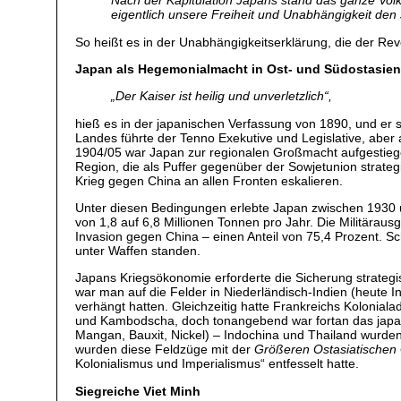
Nach der Kapitulation Japans stand das ganze Vol
eigentlich unsere Freiheit und Unabhängigkeit den
So heißt es in der Unabhängigkeitserklärung, die der R
Japan als Hegemonialmacht in Ost- und Südostasie
„
Der Kaiser ist heilig und unverletzlich“,
hieß es in der japanischen Verfassung von 1890, und er se
Landes führte der Tenno Exekutive und Legislative, abe
1904/05 war Japan zur regionalen Großmacht aufgestiege
Region, die als Puffer gegenüber der Sowjetunion strategis
Krieg gegen China an allen Fronten eskalieren.
Unter diesen Bedingungen erlebte Japan zwischen 1930 u
von 1,8 auf 6,8 Millionen Tonnen pro Jahr. Die Militära
Invasion gegen China – einen Anteil von 75,4 Prozent. Sc
unter Waffen standen.
Japans Kriegsökonomie erforderte die Sicherung strateg
war man auf die Felder in Niederländisch-Indien (heute
verhängt hatten. Gleichzeitig hatte Frankreichs Kolonial
und Kambodscha, doch tonangebend war fortan das japanisc
Mangan, Bauxit, Nickel) – Indochina und Thailand wurden
wurden diese Feldzüge mit der
Größeren Ostasiatische
Kolonialismus und Imperialismus“ entfesselt hatte.
Siegreiche Viet Minh