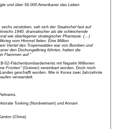
digte und über 56.000 Amerikaner das Leben
echs zerstoben, sah sich der Staatschef fast auf
kreichs 1940, dramatischer als die schleichende
ral wie überlegener strategischer Phantasie. (…)
krieg vom Himmel fielen. Eine Million
 ein Viertel des Tropenwaldes war von Bomben und
kaner den Dschungelkrieg führten, hatten die
 in Flammen auf.“
ve B-52-Flächenbombardements mit Napalm Millionen
hne Fronten“
(Greiner) vereinbart worden. Doch noch
r Landes geschafft wurden. Wie in Korea zwei Jahrzehnte
haufen verwandelt.
Vietnams.
ektorate Tonking (Nordvietnam) und Annam
Kanton (China)