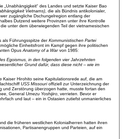
 die „Unabhängigkeit“ des Landes und setzte Kaiser Bao
nabhängigkeit Vietnams),
die als Bündnis antikolonialer,
chwer zugängliche Dschungelregion entlang der
 halbes Dutzend weitere Provinzen unter ihre Kontrolle
, die unter dem überwiegenden Teil der vietnamesischen
s als Führungsspitze der
Kommunistischen Partei
tmögliche Einheitsfront im Kampf gegen ihre politischen
inanten Opus
Anatomy of a War
von 1985:
n des Egoismus, in den folgenden vier Jahrzehnten
wesentlicher Grund dafür, dass diese nicht – wie im
aiser Hirohito seine Kapitulationsrede auf, die am
achtschiff
USS Missouri
offiziell zur Unterzeichnung der
rieg und Zerstörung überzogen hatte, musste fortan den
rmee, General
Umezu Yoshijiro
, verrieten. Bevor er
hrfach und laut – ein in Ostasien zutiefst unmanierliches
und die früheren westlichen Kolonialherren hatten ihren
nisationen, Partisanengruppen und Parteien, auf ein