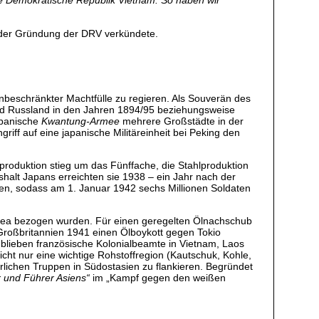
ie Demokratische Republik Vietnam. So haben wir
h der Gründung der DRV verkündete.
nbeschränkter Machtfülle zu regieren. Als Souverän des
und Russland in den Jahren 1894/95 beziehungsweise
apanische
Kwantung-Armee
mehrere Großstädte in der
griff auf eine japanische Militäreinheit bei Peking den
roduktion stieg um das Fünffache, die Stahlproduktion
halt Japans erreichten sie 1938 – ein Jahr nach der
igen, sodass am 1. Januar 1942 sechs Millionen Soldaten
Korea bezogen wurden. Für einen geregelten Ölnachschub
Großbritannien 1941 einen Ölboykott gegen Tokio
 blieben französische Kolonialbeamte in Vietnam, Laos
cht nur eine wichtige Rohstoffregion (Kautschuk, Kohle,
rlichen Truppen in Südostasien zu flankieren. Begründet
r und Führer Asiens“
im „Kampf gegen den weißen