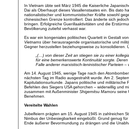
In Vietnam übte seit März 1945 die Kaiserliche Japanisch
Dai als Oberhaupt dieses Vasallenstaates ein. Bis dato h
nationalistischer und kommunistischer Kräfte sowohl geg
chinesischen Grenze kontrolliert. Das änderte sich jedoc
bringen. Erfolgreiche Guerillaaktivitäten und die Erst
Bevölkerung zutiefst verhasst war.
Es war ein kongeniales politisches Quartett in Gestalt von
Vietnams
über herausragende organisatorische und militä
Gegner herzustellen beziehungsweise zu konsolidieren. Ü
„
(…) von dieser Zeit an stiegen sie zu einer kolle
für eine bemerkenswerte Kontinuität sorgte. Deren 
Falle anderer marxistisch-leninistischer Parteie
Am 14. August 1945, wenige Tage nach den Atombombenabw
nächsten Tag im Radio ausgestrahlt wurde. Am 2. Septe
Kapitulationsurkunde. Japans politische und militärische
Befehlen des Siegers USA gehorchen – widerwillig und m
zusammen mit Außenminister
Shigemitsu Mamoru
seine U
Benehmen.
Vereitelte Wahlen
Jubelfeiern prägten am 15. August 1945 in zahlreichen St
Nimbus der Unbesiegbarkeit eingebüßt. Grund genug für di
Ende äußerer Bevormundung zu drängen und die Unabhän