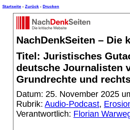
Startseite
-
Zurück
-
Drucken
NachDenkSeiten – Die k
Titel: Juristisches Gu
deutsche Journalisten 
Grundrechte und rechtss
Datum: 25. November 2025 um
Rubrik:
Audio-Podcast
,
Erosio
Verantwortlich:
Florian Warwe