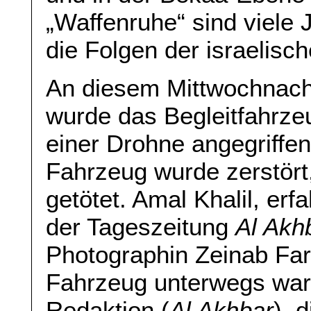
„Waffenruhe“ sind viele 
die Folgen der israelisc
An diesem Mittwochnach
wurde das Begleitfahrze
einer Drohne angegriffe
Fahrzeug wurde zerstört
getötet. Amal Khalil, erf
der Tageszeitung
Al Akh
Photographin Zeinab Far
Fahrzeug unterwegs ware
Redaktion (
Al Akhbar
), 