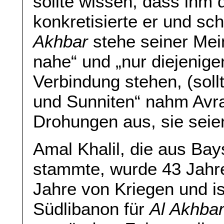
sollte wissen, dass ihm 
konkretisierte er und sc
Akhbar
stehe seiner Mei
nahe“ und „nur diejenigen
Verbindung stehen, (soll
und Sunniten“ nahm Avr
Drohungen aus, sie seien
Amal Khalil, die aus Bay
stammte, wurde 43 Jahre 
Jahre von Kriegen und is
Südlibanon für
Al Akhba