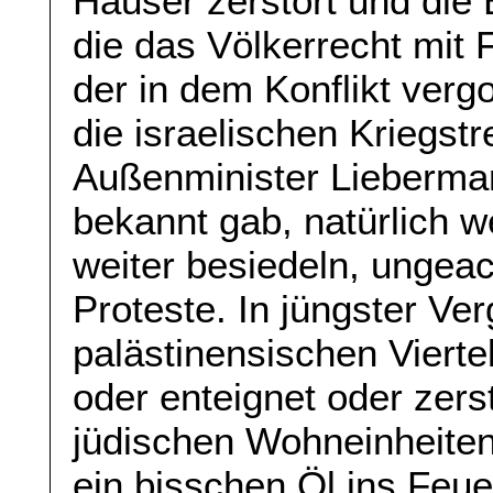
Häuser zerstört und die
die das Völkerrecht mit F
der in dem Konflikt verg
die israelischen Kriegst
Außenminister Liebermann
bekannt gab, natürlich 
weiter besiedeln, ungeach
Proteste. In jüngster Ve
palästinensischen Vierte
oder enteignet oder zerst
jüdischen Wohneinheiten
ein bisschen Öl ins Feue