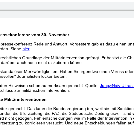
ressekonferenz vom 30. November
spressekonferenz Rede und Antwort. Vorgestern gab es dazu einen un
orden. Siehe
hier
.
rechtlichen Grundlage der Militärintervention gefragt. Er besitzt die 
darüber auch noch nicht diskutieren könne.
 skandalöser Merkwürdigkeiten. Haben Sie irgendwo einen Verriss oder
vollen“ Journalisten locker bieten.
in den Hinweisen schon aufmerksam gemacht. Quelle:
Jung&Naiv Ultras
hluss zur militärischen Intervention.
e Militärinterventionen
 weiter gemacht. Das kann die Bundesregierung tun, weil sie mit Sankti
der, die Bild-Zeitung, die FAZ, die Süddeutsche Zeitung usw. – sind 
 wird nicht gezogen. Fehlentscheidungen wie im Falle der Intervention in
ortsetzung zu korrigieren versucht. Und neue Entscheidungen fallen auf