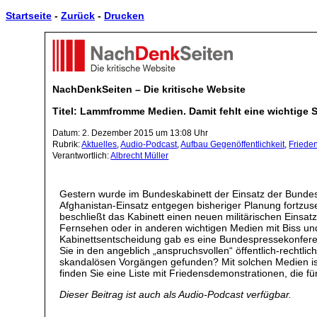
Startseite
-
Zurück
-
Drucken
NachDenkSeiten – Die kritische Website
Titel: Lammfromme Medien. Damit fehlt eine wichtige 
Datum: 2. Dezember 2015 um 13:08 Uhr
Rubrik:
Aktuelles
,
Audio-Podcast
,
Aufbau Gegenöffentlichkeit
,
Frieden
Verantwortlich:
Albrecht Müller
Gestern wurde im Bundeskabinett der Einsatz der Bundes
Afghanistan-Einsatz entgegen bisheriger Planung fortzuse
beschließt das Kabinett einen neuen militärischen Einsa
Fernsehen oder in anderen wichtigen Medien mit Biss und
Kabinettsentscheidung gab es eine Bundespressekonferen
Sie in den angeblich „anspruchsvollen“ öffentlich-recht
skandalösen Vorgängen gefunden? Mit solchen Medien ist
finden Sie eine Liste mit Friedensdemonstrationen, die f
Dieser Beitrag ist auch als Audio-Podcast verfügbar.