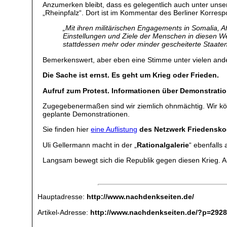
Anzumerken bleibt, dass es gelegentlich auch unter uns
„Rheinpfalz“. Dort ist im Kommentar des Berliner Korre
„Mit ihren militärischen Engagements in Somalia, 
Einstellungen und Ziele der Menschen in diesen Wel
stattdessen mehr oder minder gescheiterte Staaten
Bemerkenswert, aber eben eine Stimme unter vielen and
Die Sache ist ernst. Es geht um Krieg oder Frieden.
Aufruf zum Protest. Informationen über Demonstrati
Zugegebenermaßen sind wir ziemlich ohnmächtig. Wir könn
geplante Demonstrationen.
Sie finden hier
eine Auflistung
des Netzwerk Friedensko
Uli Gellermann macht in der „
Rationalgalerie
“ ebenfalls
Langsam bewegt sich die Republik gegen diesen Krieg. Auf
Hauptadresse:
http://www.nachdenkseiten.de/
Artikel-Adresse:
http://www.nachdenkseiten.de/?p=292