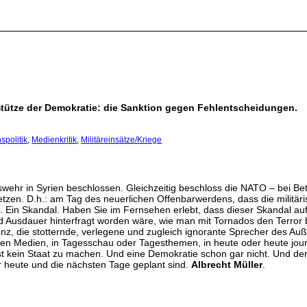
Stütze der Demokratie: die Sanktion gegen Fehlentscheidungen.
spolitik
,
Medienkritik
,
Militäreinsätze/Kriege
wehr in Syrien beschlossen. Gleichzeitig beschloss die NATO – bei Be
tzen. D.h.: am Tag des neuerlichen Offenbarwerdens, dass die militäris
tz. Ein Skandal. Haben Sie im Fernsehen erlebt, dass dieser Skandal a
 Ausdauer hinterfragt worden wäre, wie man mit Tornados den Terror b
z, die stotternde, verlegene und zugleich ignorante Sprecher des A
lichen Medien, in Tagesschau oder Tagesthemen, in heute oder heute jo
 kein Staat zu machen. Und eine Demokratie schon gar nicht. Und de
ür heute und die nächsten Tage geplant sind.
Albrecht Müller
.