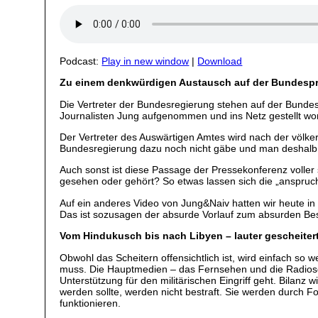
Podcast:
Play in new window
|
Download
Zu einem denkwürdigen Austausch auf der Bundesp
Die Vertreter der Bundesregierung stehen auf der Bunde
Journalisten Jung aufgenommen und ins Netz gestellt w
Der Vertreter des Auswärtigen Amtes wird nach der völker
Bundesregierung dazu noch nicht gäbe und man deshalb 
Auch sonst ist diese Passage der Pressekonferenz voller
gesehen oder gehört? So etwas lassen sich die „anspruchs
Auf ein anderes Video von Jung&Naiv hatten wir heute 
Das ist sozusagen der absurde Vorlauf zum absurden Besc
Vom Hindukusch bis nach Libyen – lauter gescheitert
Obwohl das Scheitern offensichtlich ist, wird einfach so
muss. Die Hauptmedien – das Fernsehen und die Radiosen
Unterstützung für den militärischen Eingriff geht. Bilanz
werden sollte, werden nicht bestraft. Sie werden durch F
funktionieren.