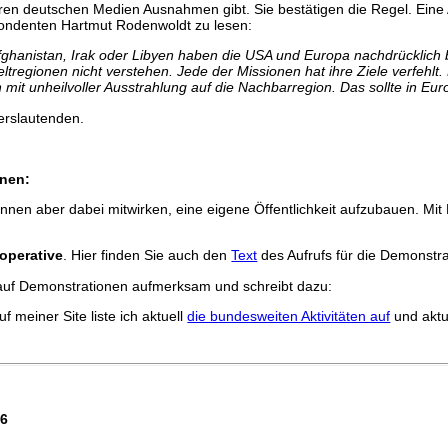
eren deutschen Medien Ausnahmen gibt. Sie bestätigen die Regel. Eine
spondenten Hartmut Rodenwoldt zu lesen:
Afghanistan, Irak oder Libyen haben die USA und Europa nachdrücklich b
tregionen nicht verstehen. Jede der Missionen hat ihre Ziele verfehlt.
 mit unheilvoller Ausstrahlung auf die Nachbarregion. Das sollte in E
erslautenden.
onen:
en aber dabei mitwirken, eine eigene Öffentlichkeit aufzubauen. Mit
operative
. Hier finden Sie auch den
Text
des Aufrufs für die Demonstrat
 auf Demonstrationen aufmerksam und schreibt dazu:
 meiner Site liste ich aktuell
die bundesweiten Aktivitäten auf
und aktua
86