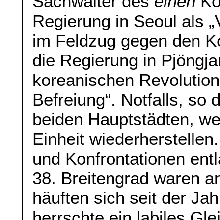
Sachwalter des
einen
Kor
Regierung in Seoul als „
im Feldzug gegen den K
die Regierung in Pjöngja
koreanischen Revolution 
Befreiung“. Notfalls, so 
beiden Hauptstädten, we
Einheit wiederherstellen
und Konfrontationen ent
38. Breitengrad waren a
häuften sich seit der J
herrschte ein labiles Gl