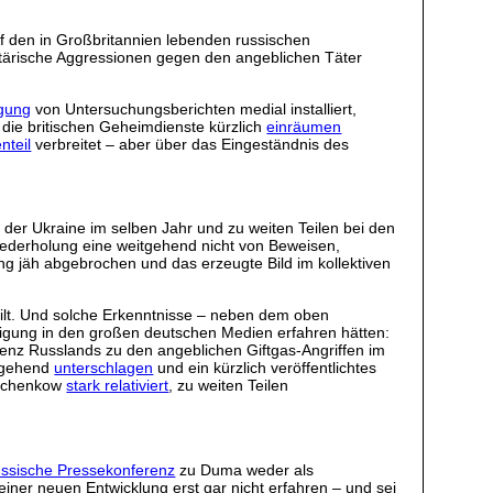
uf den in Großbritannien lebenden russischen
tärische Aggressionen gegen den angeblichen Täter
egung
von Untersuchungsberichten medial installiert,
die britischen Geheimdienste kürzlich
einräumen
nteil
verbreitet – aber über das Eingeständnis des
er Ukraine im selben Jahr und zu weiten Teilen bei den
ederholung eine weitgehend nicht von Beweisen,
ung jäh abgebrochen und das erzeugte Bild im kollektiven
ilt. Und solche Erkenntnisse – neben dem oben
digung in den großen deutschen Medien erfahren hätten:
renz Russlands zu den angeblichen Giftgas-Angriffen im
itgehend
unterschlagen
und ein kürzlich veröffentlichtes
tschenkow
stark relativiert
, zu weiten Teilen
ussische Pressekonferenz
zu Duma weder als
ner neuen Entwicklung erst gar nicht erfahren – und sei