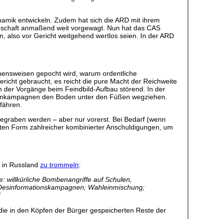
mik entwickeln. Zudem hat sich die ARD mit ihrem
ndschaft anmaßend weit vorgewagt. Nun hat das CAS
 also vor Gericht weitgehend wertlos seien. In der ARD
hensweisen gepocht wird, warum ordentliche
richt gebraucht, es reicht die pure Macht der Reichweite
en der Vorgänge beim Feindbild-Aufbau störend. In der
Medienkampagnen den Boden unter den Füßen wegziehen.
fähren.
egraben werden – aber nur vorerst. Bei Bedarf (wenn
lten Form zahlreicher kombinierter Anschuldigungen, um
M in Russland
zu trommeln
:
: willkürliche Bombenangriffe auf Schulen,
n; Desinformationskampagnen; Wahleinmischung;
“
ie in den Köpfen der Bürger gespeicherten Reste der