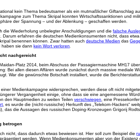
ernational kein Thema bedeutsamer als ein mutmaßlicher Giftanschlag a
nkampagne zum Thema Skripal konnten Wirtschaftssanktionen und mili
sphäre der Spannung – und der Ablenkung – geschaffen werden.
h die Wiederholung unbelegter Anschuldigungen und die
falsche Ausl
lt. Darum erfahren die deutschen Medienkonsumenten nicht, dass etwa 
 Skripal benennen können. Zwar hatten auch
deutsche Medien
das
Gege
ll haben sie dann
kein Wort verloren
.
icht nachgereicht
Maidan-Platz 2014, beim Abschuss der Passagiermaschine MH17 über d
 Bei allen diesen Affären wurde zunächst durch massive mediale Wi
gt. War die gewünschte Botschaft installiert, wurde die Berichterstatt
 einer Medienkampagne widersprechen, werden diese oft nicht mitgete
in jüngerer Vergangenheit einige, ohne dass sie eine angemessene Wür
n den Hauptmedien zu weiten Teilen
verschwiegen
, eine Pressekonfe
rt
, es wurde die (nicht-russische) Herkunft des „Telekom-Hackers“ we
AS), das die Aussagen des russischen Doping-Kronzeugen Grigorij Rod
g betrogen
ch nicht, dass dadurch etwas bewiesen ist. Hier soll zum Beispiel die
r
 präsentiert werden. Wenn Medienkonsumenten aber von der Existenz ei