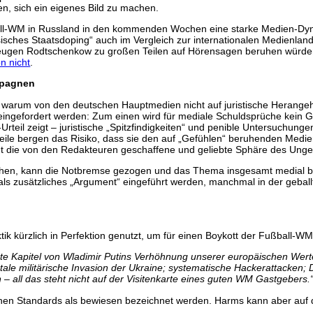
en, sich ein eigenes Bild zu machen.
l-WM in Russland in den kommenden Wochen eine starke Medien-Dyna
sches Staatsdoping“ auch im Vergleich zur internationalen Medienla
eugen Rodtschenkow zu großen Teilen auf Hörensagen beruhen würden,
n nicht
.
mpagnen
, warum von den deutschen Hauptmedien nicht auf juristische Herange
eingefordert werden: Zum einen wird für mediale Schuldsprüche kein Ge
teil zeigt – juristische „Spitzfindigkeiten“ und penible Untersuchung
Urteile bergen das Risiko, dass sie den auf „Gefühlen“ beruhenden 
t die von den Redakteuren geschaffene und geliebte Sphäre des Unge
echen, kann die Notbremse gezogen und das Thema insgesamt medial b
als zusätzliches „Argument“ eingeführt werden, manchmal in der gebal
k kürzlich in Perfektion genutzt, um für einen Boykott der Fußball-W
este Kapitel von Wladimir Putins Verhöhnung unserer europäischen Werte
tale militärische Invasion der Ukraine; systematische Hackerattacke
– all das steht nicht auf der Visitenkarte eines guten WM Gastgebers.
hen Standards als bewiesen bezeichnet werden. Harms kann aber auf d