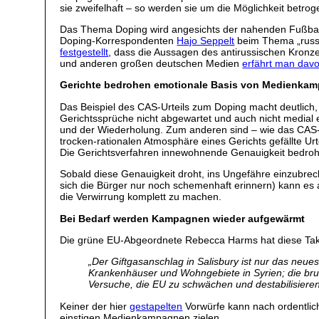
sie zweifelhaft – so werden sie um die Möglichkeit betrog
Das Thema Doping wird angesichts der nahenden Fußbal
Doping-Korrespondenten
Hajo Seppelt
beim Thema „russi
festgestellt
, dass die Aussagen des antirussischen Kronz
und anderen großen deutschen Medien
erfährt man davo
Gerichte bedrohen emotionale Basis von Medienka
Das Beispiel des CAS-Urteils zum Doping macht deutlich
Gerichtssprüche nicht abgewartet und auch nicht medial 
und der Wiederholung. Zum anderen sind – wie das CAS-Ur
trocken-rationalen Atmosphäre eines Gerichts gefällte 
Die Gerichtsverfahren innewohnende Genauigkeit bedroh
Sobald diese Genauigkeit droht, ins Ungefähre einzubr
sich die Bürger nur noch schemenhaft erinnern) kann es 
die Verwirrung komplett zu machen.
Bei Bedarf werden Kampagnen wieder aufgewärmt
Die grüne EU-Abgeordnete Rebecca Harms hat diese Takti
„Der Giftgasanschlag in Salisbury ist nur das neu
Krankenhäuser und Wohngebiete in Syrien; die bru
Versuche, die EU zu schwächen und destabilisieren 
Keiner der hier
gestapelten
Vorwürfe kann nach ordentlic
einstigen Medienkampagnen zielen.