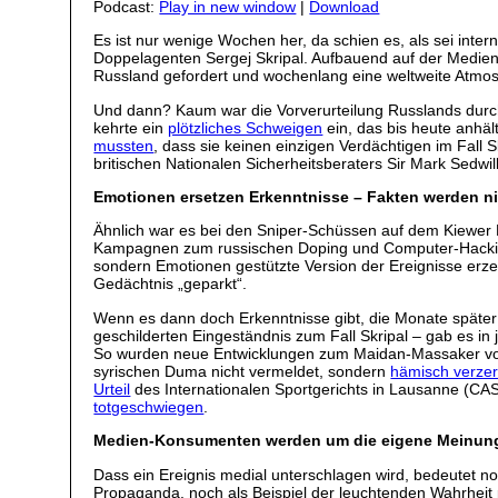
Podcast:
Play in new window
|
Download
Es ist nur wenige Wochen her, da schien es, als sei int
Doppelagenten Sergej Skripal. Aufbauend auf der Medie
Russland gefordert und wochenlang eine weltweite Atmo
Und dann? Kaum war die Vorverurteilung Russlands durc
kehrte ein
plötzliches Schweigen
ein, das bis heute anhä
mussten
, dass sie keinen einzigen Verdächtigen im Fall
britischen Nationalen Sicherheitsberaters Sir Mark Sedwi
Emotionen ersetzen Erkenntnisse – Fakten werden n
Ähnlich war es bei den Sniper-Schüssen auf dem Kiewer 
Kampagnen zum russischen Doping und Computer-Hacking:
sondern Emotionen gestützte Version der Ereignisse erzeu
Gedächtnis „geparkt“.
Wenn es dann doch Erkenntnisse gibt, die Monate später
geschilderten Eingeständnis zum Fall Skripal – gab es 
So wurden neue Entwicklungen zum Maidan-Massaker vo
syrischen Duma nicht vermeldet, sondern
hämisch verzer
Urteil
des Internationalen Sportgerichts in Lausanne (C
totgeschwiegen
.
Medien-Konsumenten werden um die eigene Meinun
Dass ein Ereignis medial unterschlagen wird, bedeutet no
Propaganda, noch als Beispiel der leuchtenden Wahrheit