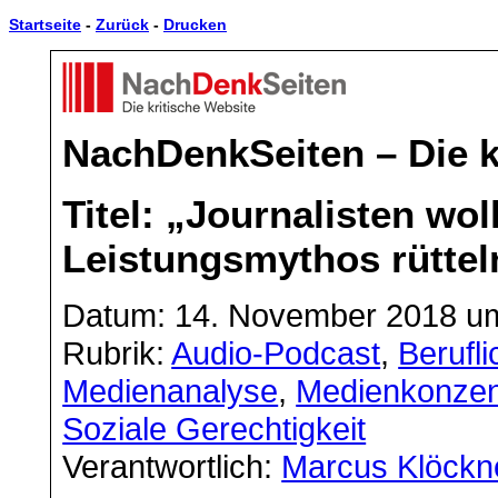
Startseite
-
Zurück
-
Drucken
NachDenkSeiten – Die k
Titel: „Journalisten wo
Leistungsmythos rüttel
Datum: 14. November 2018 um
Rubrik:
Audio-Podcast
,
Berufl
Medienanalyse
,
Medienkonzen
Soziale Gerechtigkeit
Verantwortlich:
Marcus Klöckn