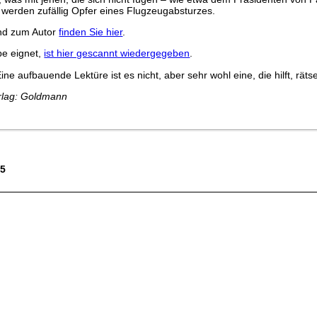
e werden zufällig Opfer eines Flugzeugabsturzes.
und zum Autor
finden Sie hier
.
be eignet,
ist hier gescannt wiedergegeben
.
ne aufbauende Lektüre ist es nicht, aber sehr wohl eine, die hilft, rät
erlag: Goldmann
75