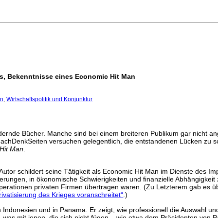
ns, Bekenntnisse eines Economic Hit Man
en
,
Wirtschaftspolitik und Konjunktur
ördernde Bücher. Manche sind bei einem breiteren Publikum gar nicht
chDenkSeiten versuchen gelegentlich, die entstandenen Lücken zu sc
 Hit Man
.
Autor schildert seine Tätigkeit als Economic Hit Man im Dienste des I
erungen, in ökonomische Schwierigkeiten und finanzielle Abhängigkeit z
perationen privaten Firmen übertragen waren. (Zu Letzterem gab es ü
rivatisierung des Krieges voranschreitet“
.)
in Indonesien und in Panama. Er zeigt, wie professionell die Auswahl u
h, was mit jenen, die sich nicht fügen – wie etwa dem Präsidenten von 