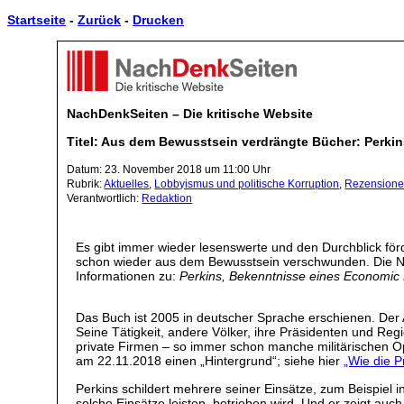
Startseite
-
Zurück
-
Drucken
NachDenkSeiten – Die kritische Website
Titel: Aus dem Bewusstsein verdrängte Bücher: Perki
Datum: 23. November 2018 um 11:00 Uhr
Rubrik:
Aktuelles
,
Lobbyismus und politische Korruption
,
Rezension
Verantwortlich:
Redaktion
Es gibt immer wieder lesenswerte und den Durchblick f
schon wieder aus dem Bewusstsein verschwunden. Die Na
Informationen zu:
Perkins, Bekenntnisse eines Economic
Das Buch ist 2005 in deutscher Sprache erschienen. Der 
Seine Tätigkeit, andere Völker, ihre Präsidenten und Regi
private Firmen – so immer schon manche militärischen O
am 22.11.2018 einen „Hintergrund“; siehe hier
„Wie die P
Perkins schildert mehrere seiner Einsätze, zum Beispiel 
solche Einsätze leisten, betrieben wird. Und er zeigt auc