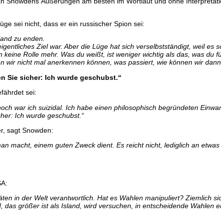
man Snowdens Äußerungen am besten im Wortlaut und ohne Interpretati
ge sei nicht, dass er ein russischer Spion sei:
land zu enden.
ntliches Ziel war. Aber die Lüge hat sich verselbstständigt, weil es so 
n keine Rolle mehr. Was du weißt, ist weniger wichtig als das, was du füh
n wir nicht mal anerkennen können, was passiert, wie können wir dann
en Sie sicher: Ich wurde geschubst.“
fährdet sei:
h noch war ich suizidal. Ich habe einen philosophisch begründeten Einwa
cher: Ich wurde geschubst.“
er, sagt Snowden:
n macht, einem guten Zweck dient. Es reicht nicht, lediglich an etwa
SA:
vitäten in der Welt verantwortlich. Hat es Wahlen manipuliert? Ziemlich
d, das größer ist als Island, wird versuchen, in entscheidende Wahlen 