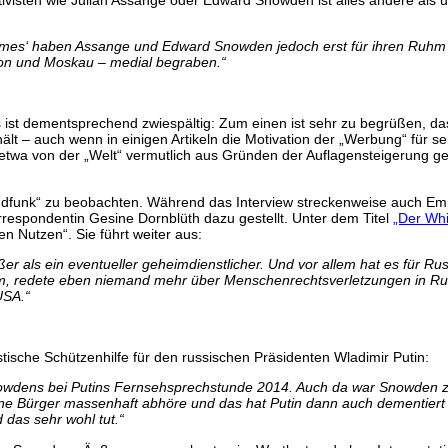
tivisten wie Julian Assange oder Edward Snowden ist alles andere als
imes‘ haben Assange und Edward Snowden jedoch erst für ihren Ruhm ben
ndon und Moskau – medial begraben.“
 ist dementsprechend zwiespältig: Zum einen ist sehr zu begrüßen, da
ält – auch wenn in einigen Artikeln die Motivation der „Werbung“ für s
etwa von der „Welt“ vermutlich aus Gründen der Auflagensteigerung ge
ndfunk“ zu beobachten. Während das Interview streckenweise auch Empa
respondentin Gesine Dornblüth dazu gestellt. Unter dem Titel
„Der Whi
 Nutzen“. Sie führt weiter aus:
ßer als ein eventueller geheimdienstlicher. Und vor allem hat es für Ru
, redete eben niemand mehr über Menschenrechtsverletzungen in Rus
USA.“
tische Schützenhilfe für den russischen Präsidenten Wladimir Putin:
owdens bei Putins Fernsehsprechstunde 2014. Auch da war Snowden zug
ine Bürger massenhaft abhöre und das hat Putin dann auch dementiert 
das sehr wohl tut.“