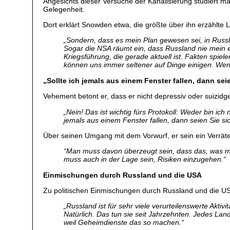
Angesichts dieser Versuche der Kanalisierung studiert 
Gelegenheit.
Dort erklärt Snowden etwa, die größte über ihn erzählte Lü
„Sondern, dass es mein Plan gewesen sei, in Russ
Sogar die NSA räumt ein, dass Russland nie mein eige
Kriegsführung, die gerade aktuell ist. Fakten spiele
können uns immer seltener auf Dinge einigen. Wen
„Sollte ich jemals aus einem Fenster fallen, dann sei
Vehement betont er, dass er nicht depressiv oder suizidge
„Nein! Das ist wichtig fürs Protokoll: Weder bin ic
jemals aus einem Fenster fallen, dann seien Sie si
Über seinen Umgang mit dem Vorwurf, er sein ein Verrät
“Man muss davon überzeugt sein, dass das, was ma
muss auch in der Lage sein, Risiken einzugehen.“
Einmischungen durch Russland und die USA
Zu politischen Einmischungen durch Russland und die U
„Russland ist für sehr viele verurteilenswerte Akti
Natürlich. Das tun sie seit Jahrzehnten. Jedes Lan
weil Geheimdienste das so machen.“