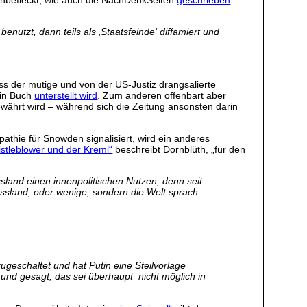
 unbefleckt, wie auch die NachDenkSeiten
geschrieben
utzt, dann teils als ‚Staatsfeinde‘ diffamiert und
ss der mutige und von der US-Justiz drangsalierte
ein Buch
unterstellt wird
. Zum anderen offenbart aber
währt wird – während sich die Zeitung ansonsten darin
thie für Snowden signalisiert, wird ein anderes
stleblower und der Kreml“
beschreibt Dornblüth, „für den
ssland einen innenpolitischen Nutzen, denn seit
sland, oder wenige, sondern die Welt sprach
eschaltet und hat Putin eine Steilvorlage
und gesagt, das sei überhaupt nicht möglich in