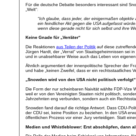
Für die deutsche Debatte besonders interessant sind Sno
„Welt“:
“Ich glaube, dass jeder, der einigermaßen objekti
ein feindlicher Akt gegen die USA aufgefasst würde
wenn diese gerade nicht für sich selbst und ihre W
Keine Gnade für „Verräter“
Die Reaktionen
aus Teilen der Politik
auf diese zutreffend
Jürgen Hardt, der „Verrat“ von Staatsgeheimnissen sei in
und in unabsehbarer Weise auch das Leben von eigenen
Ähnlich argumentiert der innenpolitische Sprecher der F
und habe „keinen Zweifel, dass er ein rechtsstaatliches
„Snowden wird von den USA nicht politisch verfolgt“
Die Form der nur scheinbaren Naivität wählte FDP-Vize W
weil er von den Vereinigten Staaten nicht politisch, sonder
Jahrzehnten eng verbunden, sondern auch ein Rechtssta
Snowden fand darauf die richtige Antwort. Dass CDU-Poli
der CDU sei, keine Position zu beziehen. In den USA erwa
öffentlichen Prozess vor einer Jury verteidigen. Statt ei
Medien und Whistleblower: Erst abschöpfen, dann al