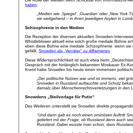
Die Rolle der Medien beim Schicksal von Informations-Ak
haben
:
„Medien wie ‚Spiegel‘, ‚Guardian’ oder ‚New York T
sie weitgehend – in ihren jeweiligen Asylen in Lo
Schizophrenie in den Medien
Die Rezeption der diversen aktuellen Snowden-Interviews
Whistleblower aktuell eine solch große mediale Bühne erh
eben diese Bühne eine mediale Schizophrenie: wenn sie 
gefällt,
Snowden als „Verräter“ zu diffamieren
.
Diese Widersprüchlichkeit ist auch etwa beim „Deutschla
Gespräch mit der hinlänglich bekannten Moskauer Ex-Kor
Kreml habe Snowden bis heute einen immensen politischen
„Der politische Nutzen war und ist immens, viel grö
Snowden in Russland auftauchte und Schutz bekam
damals über Menschenrechtsverletzungen in den 
Snowdens „Steilvorlage für Putin“
Des Weiteren unterstellt sie Snowden direkte propagandis
“Und dann gab es noch einen ominösen Auftritt Sn
geliefert mit der Frage, ob Russland denn auch se
Russland. Dabei wusste man schon, dass Russland 