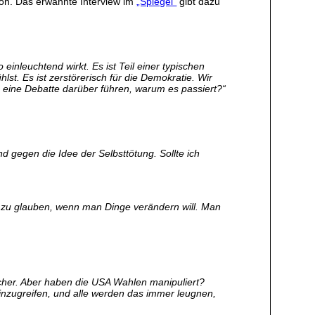
on. Das erwähnte Interview im
„Spiegel“
gibt dazu
einleuchtend wirkt. Es ist Teil einer typischen
lst. Es ist zerstörerisch für die Demokratie. Wir
 eine Debatte darüber führen, warum es passiert?“
nd gegen die Idee der Selbsttötung. Sollte ich
s zu glauben, wenn man Dinge verändern will. Man
 sicher. Aber haben die USA Wahlen manipuliert?
einzugreifen, und alle werden das immer leugnen,