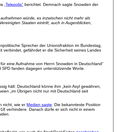
twa
„Telepolis“
berichtet. Demnach sagte Snowden der
ch aufnehmen würde, es inzwischen nicht mehr als
reinigten Staaten eintritt, auch in Augenblicken,
npolitische Sprecher der Unionsfraktion im Bundestag,
t verbindet, gefährdet er die Sicherheit seines Landes
de für eine Aufnahme von Herrn Snowden in Deutschland“
und SPD fanden dagegen unterstützende Worte.
ssig hält: Deutschland könne ihm „kein Asyl gewähren,
 seien „im Übrigen nicht nur mit Deutschland seit
 nicht, wie er
Medien sagte
: Die bekannteste Position
918 verhindere. Danach dürfe er sich nicht in einem
owden.