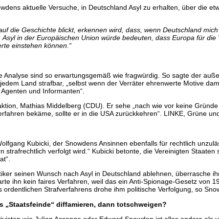
wdens aktuelle Versuche, in Deutschland Asyl zu erhalten, über die e
v auf die Geschichte blickt, erkennen wird, dass, wenn Deutschland mi
. Asyl in der Europäischen Union würde bedeuten, dass Europa für die Ve
erte einstehen können.“
e Analyse sind so erwartungsgemäß wie fragwürdig. So sagte der auße
 jedem Land strafbar, „selbst wenn der Verräter ehrenwerte Motive dami
 Agenten und Informanten“.
raktion, Mathias Middelberg (CDU). Er sehe „nach wie vor keine Grün
 Verfahren bekäme, sollte er in die USA zurückkehren“. LINKE, Grüne 
olfgang Kubicki, der Snowdens Ansinnen ebenfalls für rechtlich unzulä
n strafrechtlich verfolgt wird.“ Kubicki betonte, die Vereinigten Staaten
at“.
tiker seinen Wunsch nach Asyl in Deutschland ablehnen, überrasche ihn
rte ihn kein faires Verfahren, weil das ein Anti-Spionage-Gesetz von 1
nes ordentlichen Strafverfahrens drohe ihm politische Verfolgung, so Sn
s „Staatsfeinde“ diffamieren, dann totschweigen?