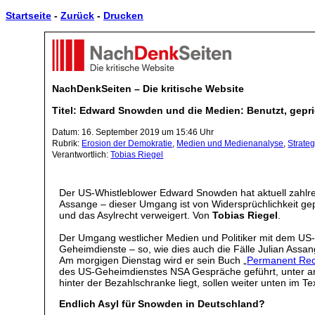
Startseite
-
Zurück
-
Drucken
NachDenkSeiten – Die kritische Website
Titel: Edward Snowden und die Medien: Benutzt, gepr
Datum: 16. September 2019 um 15:46 Uhr
Rubrik:
Erosion der Demokratie
,
Medien und Medienanalyse
,
Strate
Verantwortlich:
Tobias Riegel
Der US-Whistleblower Edward Snowden hat aktuell zahlre
Assange – dieser Umgang ist von Widersprüchlichkeit gepr
und das Asylrecht verweigert. Von
Tobias Riegel
.
Der Umgang westlicher Medien und Politiker mit dem US-
Geheimdienste – so, wie dies auch die Fälle Julian Assa
Am morgigen Dienstag wird er sein Buch „
Permanent Re
des US-Geheimdienstes NSA Gespräche geführt, unter a
hinter der Bezahlschranke liegt, sollen weiter unten im T
Endlich Asyl für Snowden in Deutschland?