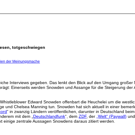
iesen, totgeschwiegen
gien der Meinungsmache
iche Interviews gegeben. Das lenkt den Blick auf den Umgang großer M
ägt: Einerseits werden Snowden und Assange für die Steigerung der Auf
Whistleblower Edward Snowden offenbart die Heuchelei um die westlich
nge und Chelsea Manning tun. Snowden hat sich aktuell in einer bemerk
cord
“ in zwanzig Ländern veröffentlichen, darunter in Deutschland beim
nderem mit dem „
Deutschlandfunk
“, dem
ZDF
, der
„Welt“ (Paywall)
und
ext einige zentrale Aussagen Snowdens daraus zitiert werden.