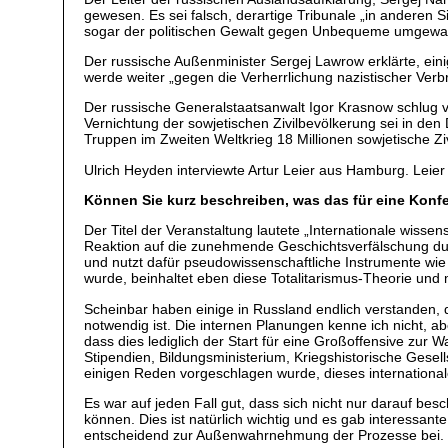
gewesen. Es sei falsch, derartige Tribunale „in anderen S
sogar der politischen Gewalt gegen Unbequeme umgewande
Der russische Außenminister Sergej Lawrow erklärte, ei
werde weiter „gegen die Verherrlichung nazistischer Verbr
Der russische Generalstaatsanwalt Igor Krasnow schlug v
Vernichtung der sowjetischen Zivilbevölkerung sei in 
Truppen im Zweiten Weltkrieg 18 Millionen sowjetische Zi
Ulrich Heyden interviewte Artur Leier aus Hamburg. Leier 
Können Sie kurz beschreiben, was das für eine Konf
Der Titel der Veranstaltung lautete „Internationale wiss
Reaktion auf die zunehmende Geschichtsverfälschung dur
und nutzt dafür pseudowissenschaftliche Instrumente wie
wurde, beinhaltet eben diese Totalitarismus-Theorie und 
Scheinbar haben einige in Russland endlich verstanden, d
notwendig ist. Die internen Planungen kenne ich nicht, 
dass dies lediglich der Start für eine Großoffensive zur
Stipendien, Bildungsministerium, Kriegshistorische Gesel
einigen Reden vorgeschlagen wurde, dieses internation
Es war auf jeden Fall gut, dass sich nicht nur darauf 
können. Dies ist natürlich wichtig und es gab interessant
entscheidend zur Außenwahrnehmung der Prozesse bei.