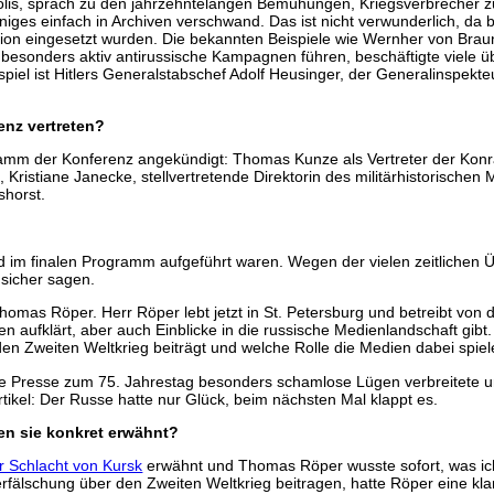
aolis, sprach zu den jahrzehntelangen Bemühungen, Kriegsverbrecher z
einiges einfach in Archiven verschwand. Das ist nicht verwunderlich, da
nion eingesetzt wurden. Die bekannten Beispiele wie Wernher von Braun
esonders aktiv antirussische Kampagnen führen, beschäftigte viele über
Beispiel ist Hitlers Generalstabschef Adolf Heusinger, der Generalinsp
enz vertreten?
mm der Konferenz angekündigt: Thomas Kunze als Vertreter der Konra
u, Kristiane Janecke, stellvertretende Direktorin des militärhistoris
shorst.
nd im finalen Programm aufgeführt waren. Wegen der vielen zeitlichen
 sicher sagen.
mas Röper. Herr Röper lebt jetzt in St. Petersburg und betreibt von do
ufklärt, aber auch Einblicke in die russische Medienlandschaft gibt. 
en Zweiten Weltkrieg beiträgt und welche Rolle die Medien dabei spiel
 Presse zum 75. Jahrestag besonders schamlose Lügen verbreitete un
rtikel: Der Russe hatte nur Glück, beim nächsten Mal klappt es.
en sie konkret erwähnt?
ur Schlacht von Kursk
erwähnt und Thomas Röper wusste sofort, was ich 
älschung über den Zweiten Weltkrieg beitragen, hatte Röper eine klar