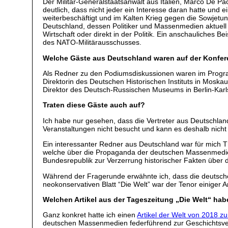
Der Militär-Generalstaatsanwalt aus Italien, Marco De P
deutlich, dass nicht jeder ein Interesse daran hatte und 
weiterbeschäftigt und im Kalten Krieg gegen die Sowjetu
Deutschland, dessen Politiker und Massenmedien aktuell b
Wirtschaft oder direkt in der Politik. Ein anschauliches 
des NATO-Militärausschusses.
Welche Gäste aus Deutschland waren auf der Konfer
Als Redner zu den Podiumsdiskussionen waren im Progra
Direktorin des Deutschen Historischen Instituts in Moska
Direktor des Deutsch-Russischen Museums in Berlin-Karl
Traten diese Gäste auch auf?
Ich habe nur gesehen, dass die Vertreter aus Deutschla
Veranstaltungen nicht besucht und kann es deshalb nicht
Ein interessanter Redner aus Deutschland war für mich Tho
welche über die Propaganda der deutschen Massenmedien a
Bundesrepublik zur Verzerrung historischer Fakten über d
Während der Fragerunde erwähnte ich, dass die deutsche
neokonservativen Blatt “Die Welt” war der Tenor einiger A
Welchen Artikel aus der Tageszeitung „Die Welt“ hab
Ganz konkret hatte ich einen
Artikel der Welt von 2018 z
deutschen Massenmedien federführend zur Geschichtsverf