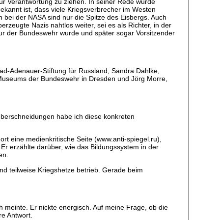
ur Verantwortung zu ziehen. In seiner Rede wurde
 bekannt ist, dass viele Kriegsverbrecher im Westen
 bei der NASA sind nur die Spitze des Eisbergs. Auch
zeugte Nazis nahtlos weiter, sei es als Richter, in der
ekteur der Bundeswehr wurde und später sogar Vorsitzender
d-Adenauer-Stiftung für Russland, Sandra Dahlke,
chen Museums der Bundeswehr in Dresden und Jörg Morre,
 Überschneidungen habe ich diese konkreten
rt eine medienkritische Seite (www.anti-spiegel.ru),
Er erzählte darüber, wie das Bildungssystem in der
en.
d teilweise Kriegshetze betrieb. Gerade beim
meinte. Er nickte energisch. Auf meine Frage, ob die
e Antwort.