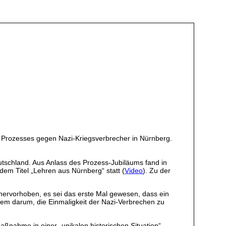
s Prozesses gegen Nazi-Kriegsverbrecher in Nürnberg.
tschland. Aus Anlass des Prozess-Jubiläums fand in
m Titel „Lehren aus Nürnberg“ statt (
Video
). Zu der
hervorhoben, es sei das erste Mal gewesen, dass ein
allem darum, die Einmaligkeit der Nazi-Verbrechen zu
aßnahme in einer „unikalen historischen Situation“