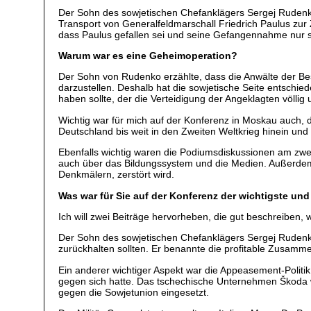
Der Sohn des sowjetischen Chefanklägers Sergej Rudenko
Transport von Generalfeldmarschall Friedrich Paulus 
dass Paulus gefallen sei und seine Gefangennahme nur s
Warum war es eine Geheimoperation?
Der Sohn von Rudenko erzählte, dass die Anwälte der Bes
darzustellen. Deshalb hat die sowjetische Seite entschi
haben sollte, der die Verteidigung der Angeklagten völlig un
Wichtig war für mich auf der Konferenz in Moskau auch, 
Deutschland bis weit in den Zweiten Weltkrieg hinein u
Ebenfalls wichtig waren die Podiumsdiskussionen am zwei
auch über das Bildungssystem und die Medien. Außerdem 
Denkmälern, zerstört wird.
Was war für Sie auf der Konferenz der wichtigste und
Ich will zwei Beiträge hervorheben, die gut beschreiben, wa
Der Sohn des sowjetischen Chefanklägers Sergej Rudenk
zurückhalten sollten. Er benannte die profitable Zusammen
Ein anderer wichtiger Aspekt war die Appeasement-Politi
gegen sich hatte. Das tschechische Unternehmen Škoda
gegen die Sowjetunion eingesetzt.