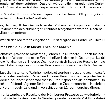
ituationen“ durchzuführen. Dadurch würden „die internationalen Gericht
lt“, wie das im Fall des Jugoslawien-Tribunals der Fall gewesen sei
nige Staaten Europas würden zeigen, dass ihre Immunität gegen „die b
echer und ihrer Helfer“ auftreten.
or, den Begriff des Genozids an den Völkern der Sowjetunion in die 
den Dokumenten des Nürnberger Tribunals festgehalten worden. Nach n
vilisten umgebracht.
war zu der Konferenz eingeladen. Er ist Mitglied der Partei Die Linke u
erenz war, die Sie in Moskau besucht haben?
enschaftlich-praktische Konferenz „Lehren aus Nürnberg“ “. Nach meine
ch den Westen und seine Wadenbeißer-Kolonien in Osteuropa. Natürlic
 die Totalitarismus-Theorie. Doch die polnisch-litauische Resolution,
macht die Sowjetunion für den Kriegsausbruch verantwortlich. Das war f
ass die historische Wahrheit verteidigt werden muss, und auch, dass Ve
aber aus den zentralen Reden und meiner Kenntnis über die politische 
 Wahrung der historischen Wahrheit ist. Dafür sprechen die namhaften U
lschaft, Föderale Agentur für internationale Zusammenarbeit, Nachricht
ale Forum regelmäßig und in verschiedenen Ländern durchzuführen.
beschränkt wurde, die Resultate der Nürnberger Prozesse zu wiederhol
e historische Fakten dazu. In Nürnberg wurde das erste Mal Film-Materia