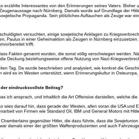
 erzählte Interessantes von den Erinnerungen seines Vaters. Bisher
zur Zeugenaussage nach Nürnberg. Damals wurde auf Grundlage der Hi
owjetische Propaganda. Sein plötzliches Auftauchen als Zeuge war ei
chuldigten versuchten, einige sowjetische Anklagen zu Kriegsverbrech
eden, Paulus in einer Geheimaktion als Zeugen in Nürnberg einzusetzen
vorbereitet trifft.
dass Fakten genannt wurden, die sonst völlig verschwiegen werden. Nä
nd die Deckung beziehungsweise offene Nutzung von Nazi-Kriegsverbre
ten Tag. Da wurde beschrieben und analysiert, wie konkret die Gesch
wird es im Westen unterstützt, wenn Erinnerungskultur in Osteuropa,
 der eindrucksvollste Beitrag?
s ich ansprach, und inhaltlich die Art Offensive darstellen, welche die r
o wies darauf hin, dass gerade der Westen, allen voran die USA und 
arbeit von Firmen wie Standard Oil, IBM und General Motors mit Hitler,
k Chamberlains gegenüber Hitler, die dazu führte, dass die Sowjetuni
 war damals einer der größten Waffenproduzenten und auch Fahrzeug