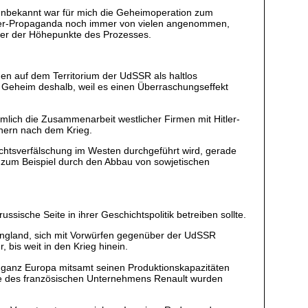
 unbekannt war für mich die Geheimoperation zum
tler-Propaganda noch immer von vielen angenommen,
ner der Höhepunkte des Prozesses.
en auf dem Territorium der UdSSR als haltlos
. Geheim deshalb, weil es einen Überraschungseffekt
mlich die Zusammenarbeit westlicher Firmen mit Hitler-
chern nach dem Krieg.
ichtsverfälschung im Westen durchgeführt wird, gerade
 zum Beispiel durch den Abbau von sowjetischen
ussische Seite in ihrer Geschichtspolitik betreiben sollte.
England, sich mit Vorwürfen gegenüber der UdSSR
 bis weit in den Krieg hinein.
on ganz Europa mitsamt seinen Produktionskapazitäten
e des französischen Unternehmens Renault wurden