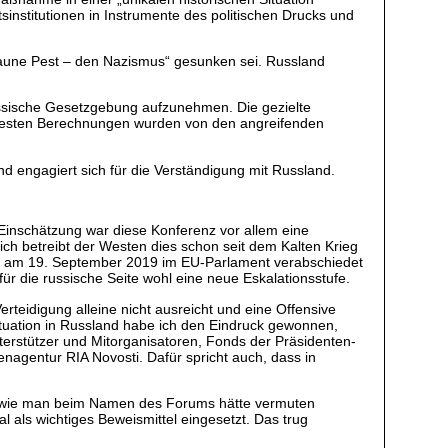
sinstitutionen in Instrumente des politischen Drucks und
.
raune Pest – den Nazismus“ gesunken sei. Russland
russische Gesetzgebung aufzunehmen. Die gezielte
euesten Berechnungen wurden von den angreifenden
nd engagiert sich für die Verständigung mit Russland.
r Einschätzung war diese Konferenz vor allem eine
h betreibt der Westen dies schon seit dem Kalten Krieg
 die am 19. September 2019 im EU-Parlament verabschiedet
ür die russische Seite wohl eine neue Eskalationsstufe.
rteidigung alleine nicht ausreicht und eine Offensive
Situation in Russland habe ich den Eindruck gewonnen,
nterstützer und Mitorganisatoren, Fonds der Präsidenten-
enagentur RIA Novosti. Dafür spricht auch, dass in
en, wie man beim Namen des Forums hätte vermuten
l als wichtiges Beweismittel eingesetzt. Das trug