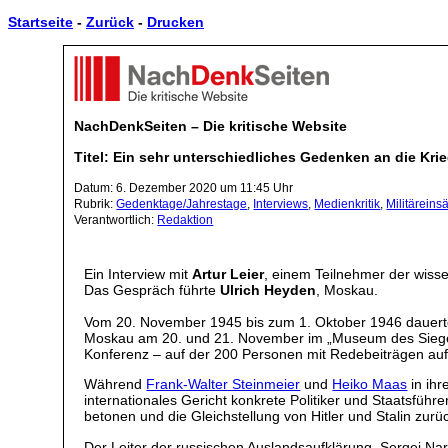
Startseite
-
Zurück
-
Drucken
NachDenkSeiten – Die kritische Website
Titel: Ein sehr unterschiedliches Gedenken an die Kr
Datum: 6. Dezember 2020 um 11:45 Uhr
Rubrik:
Gedenktage/Jahrestage
,
Interviews
,
Medienkritik
,
Militäreins
Verantwortlich:
Redaktion
Ein Interview mit
Artur Leier
, einem Teilnehmer der wiss
Das Gespräch führte
Ulrich Heyden
, Moskau.
Vom 20. November 1945 bis zum 1. Oktober 1946 dauerte
Moskau am 20. und 21. November im „Museum des Sieges“
Konferenz – auf der 200 Personen mit Redebeiträgen au
Während
Frank-Walter Steinmeier
und
Heiko Maas
in ihr
internationales Gericht konkrete Politiker und Staatsführ
betonen und die Gleichstellung von Hitler und Stalin zur
Der Leiter der russischen Auslandsaufklärung, Sergej Nar