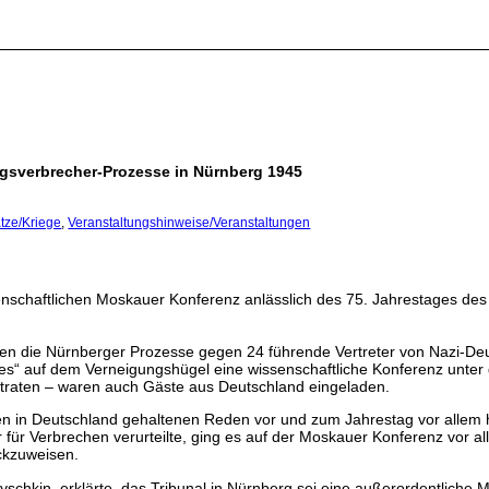
iegsverbrecher-Prozesse in Nürnberg 1945
ätze/Kriege
,
Veranstaltungshinweise/Veranstaltungen
enschaftlichen Moskauer Konferenz anlässlich des 75. Jahrestages de
n die Nürnberger Prozesse gegen 24 führende Vertreter von Nazi-Deu
 auf dem Verneigungshügel eine wissenschaftliche Konferenz unter de
ftraten – waren auch Gäste aus Deutschland eingeladen.
en in Deutschland gehaltenen Reden vor und zum Jahrestag vor allem 
er für Verbrechen verurteilte, ging es auf der Moskauer Konferenz vor 
ückzuweisen.
yschkin, erklärte, das Tribunal in Nürnberg sei eine außerordentliche M