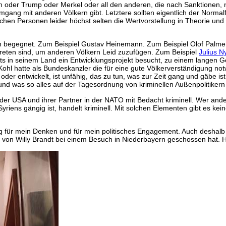
en oder Trump oder Merkel oder all den anderen, die nach Sanktionen,
ang mit anderen Völkern gibt. Letztere sollten eigentlich der Normalf
lichen Personen leider höchst selten die Wertvorstellung in Theorie und 
on begegnet. Zum Beispiel Gustav Heinemann. Zum Beispiel Olof Palme.
getreten sind, um anderen Völkern Leid zuzufügen. Zum Beispiel
Julius N
ts in seinem Land ein Entwicklungsprojekt besucht, zu einem langen Ge
ohl hatte als Bundeskanzler die für eine gute Völkerverständigung not
 oder entwickelt, ist unfähig, das zu tun, was zur Zeit gang und gäbe
nd was so alles auf der Tagesordnung von kriminellen Außenpolitikern 
ik der USA und ihrer Partner in der NATO mit Bedacht kriminell. Wer a
yriens gängig ist, handelt kriminell. Mit solchen Elementen gibt es kei
tig für mein Denken und für mein politisches Engagement. Auch desha
von Willy Brandt bei einem Besuch in Niederbayern geschossen hat. Hi