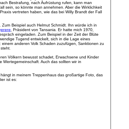
 nach Bestrafung, nach Aufrüstung rufen, kann man
all sein, so könnte man annehmen. Aber die Wirklichkeit
Praxis vertreten haben, wie das bei Willy Brandt der Fall
 Zum Beispiel auch Helmut Schmidt. Ihn würde ich in
yerere
, Präsident von Tansania. Er hatte mich 1970,
spräch eingeladen. Zum Beispiel in der Zeit der Blüte
wendige Tugend entwickelt, sich in die Lage eines
 ist: einem anderen Volk Schaden zuzufügen, Sanktionen zu
steht.
nderen Völkern bewusst schadet, Erwachsene und Kinder
ne Wertegemeinschaft. Auch das sollten wir in
lb hängt in meinem Treppenhaus das großartige Foto, das
er ist es: