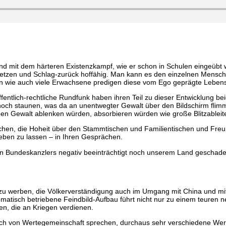
nd mit dem härteren Existenzkampf, wie er schon in Schulen eingeübt
tzen und Schlag-zurück hoffähig. Man kann es den einzelnen Mensche
en wie auch viele Erwachsene predigen diese vom Ego geprägte Lebens
ntlich-rechtliche Rundfunk haben ihren Teil zu dieser Entwicklung be
h staunen, was da an unentwegter Gewalt über den Bildschirm flimmer
n Gewalt ablenken würden, absorbieren würden wie große Blitzableite
hen, die Hoheit über den Stammtischen und Familientischen und Freun
eben zu lassen – in Ihren Gesprächen.
n Bundeskanzlers negativ beeinträchtigt noch unserem Land geschadet.
 zu werben, die Völkerverständigung auch im Umgang mit China und mit 
ematisch betriebene Feindbild-Aufbau führt nicht nur zu einem teuren ne
ken, die an Kriegen verdienen.
auch von Wertegemeinschaft sprechen, durchaus sehr verschiedene Wer