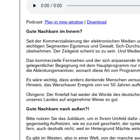
Podcast:
Play in new window
|
Download
Gute Nachbarn im Innern?
Seit der Kommerzialisierung der elektronischen Medien u
wichtigen Segmenten Egoismus und Gewalt, Sich-Durchse
übelnehmen. Der Zeitgeist scheint so zu sein. Und Medi
Das kommerzielle Fernsehen und der sich anpassende öffe
gelegentlicher Begegnung mit dem Hauptprogramm nur noc
die Ablenkungsmanöver, wonach diese Art von Programme
Es wäre wichtig, dass anders denkende Menschen versuc
Hinweis, das Warschauer Ereignis von vor 50 Jahren aufl
Übrigens: Der Kniefall hat weder die Würde des deutsche
unseres Landes auf angenehme Weise so gut.
Gute Nachbarn nach außen?!
Bitte nutzen Sie das Jubiläum, um in Ihrem Umfeld dafür
gegenseitig Aufhetzen, wie es zurzeit geschieht, der syst
fern, auch deshalb nicht, weil im Hintergrund Mächte wir
Es gibt im Westen, also in einer Welt, von der manche 