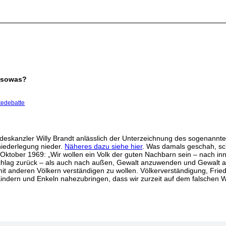
n sowas?
tedebatte
eskanzler Willy Brandt anlässlich der Unterzeichnung des sogenannte
niederlegung nieder.
Näheres dazu siehe hier
. Was damals geschah, sch
 Oktober 1969: „Wir wollen ein Volk der guten Nachbarn sein – nach i
chlag zurück – als auch nach außen, Gewalt anzuwenden und Gewalt a
t anderen Völkern verständigen zu wollen. Völkerverständigung, Friede
 Kindern und Enkeln nahezubringen, dass wir zurzeit auf dem falschen 