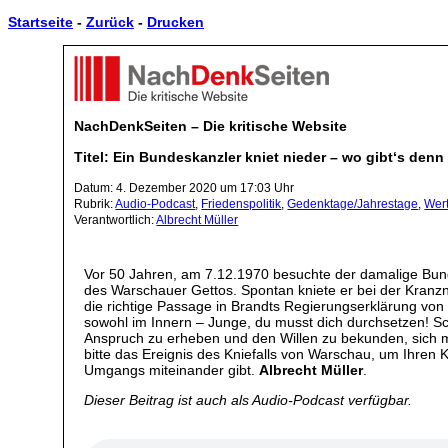
Startseite
-
Zurück
-
Drucken
NachDenkSeiten – Die kritische Website
Titel: Ein Bundeskanzler kniet nieder – wo gibt‘s den
Datum: 4. Dezember 2020 um 17:03 Uhr
Rubrik:
Audio-Podcast
,
Friedenspolitik
,
Gedenktage/Jahrestage
,
Wer
Verantwortlich:
Albrecht Müller
Vor 50 Jahren, am 7.12.1970 besuchte der damalige Bund
des Warschauer Gettos. Spontan kniete er bei der Kranz
die richtige Passage in Brandts Regierungserklärung von
sowohl im Innern – Junge, du musst dich durchsetzen! S
Anspruch zu erheben und den Willen zu bekunden, sich mi
bitte das Ereignis des Kniefalls von Warschau, um Ihren
Umgangs miteinander gibt.
Albrecht Müller
.
Dieser Beitrag ist auch als Audio-Podcast verfügbar.