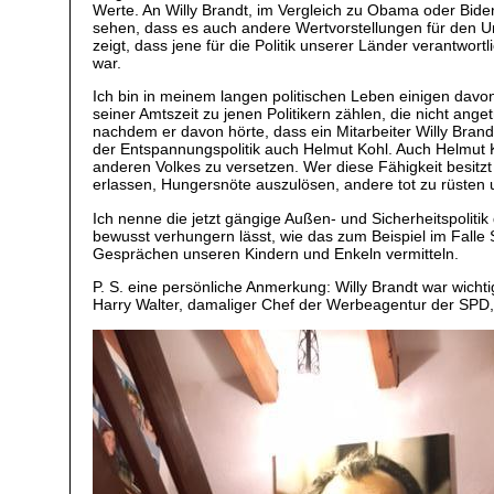
Werte. An Willy Brandt, im Vergleich zu Obama oder Bid
sehen, dass es auch andere Wertvorstellungen für den Umg
zeigt, dass jene für die Politik unserer Länder verantwort
war.
Ich bin in meinem langen politischen Leben einigen dav
seiner Amtszeit zu jenen Politikern zählen, die nicht an
nachdem er davon hörte, dass ein Mitarbeiter Willy Brand
der Entspannungspolitik auch Helmut Kohl. Auch Helmut K
anderen Volkes zu versetzen. Wer diese Fähigkeit besitzt
erlassen, Hungersnöte auszulösen, andere tot zu rüsten u
Ich nenne die jetzt gängige Außen- und Sicherheitspolit
bewusst verhungern lässt, wie das zum Beispiel im Falle S
Gesprächen unseren Kindern und Enkeln vermitteln.
P. S. eine persönliche Anmerkung: Willy Brandt war wich
Harry Walter, damaliger Chef der Werbeagentur der SPD, 