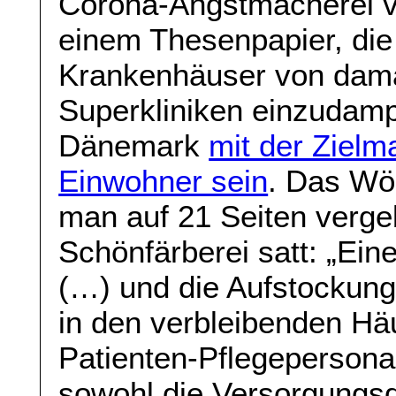
Corona-Angstmacherei ve
einem Thesenpapier, die
Krankenhäuser von dama
Superkliniken einzudamp
Dänemark
mit der Zielm
Einwohner sein
. Das Wö
man auf 21 Seiten vergeb
Schönfärberei satt: „Ei
(…) und die Aufstockung
in den verbleibenden H
Patienten-Pflegepersona
sowohl die Versorgungsqu