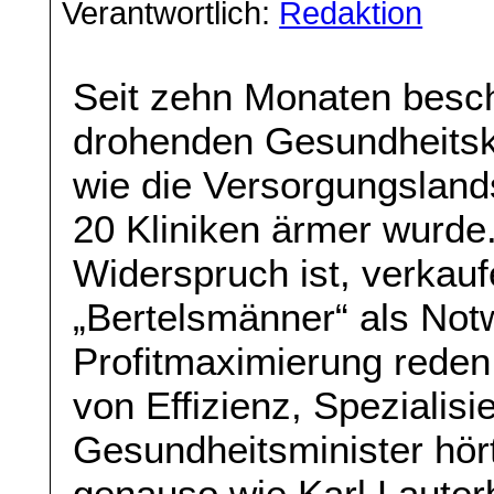
Verantwortlich:
Redaktion
Seit zehn Monaten besch
drohenden Gesundheitsko
wie die Versorgungsland
20 Kliniken ärmer wurde.
Widerspruch ist, verkauf
„Bertelsmänner“ als Notw
Profitmaximierung reden 
von Effizienz, Spezialisi
Gesundheitsminister hört
genauso wie Karl Lauter