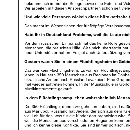
bekomme ich immer die Belege sowie eine Foto- und Vide
Wir arbeiten mit diesen Ansprechpartnern schon seit vi
Und wie viele Personen wickeln diese bürokratische 
Das macht im Wesentlichen der fünfköpfige Vereinsvorsta
Habt Ihr in Deutschland Probleme, weil die Leute ni
Vor dem russischen Einmarsch hat das keine Rolle gespi
Menschen, die brauchten Hilfe. Was mich überrascht hat, 
neue Unterstützer haben. Es gibt auch Unterstützung von
Gestern waren Sie in einem Flüchtlingsheim im Gebi
Das war kein Flüchtlingsheim. Es war ein Flüchtlingscam
leben in Häusern 350 Menschen aus Regionen im Donbass
ukrainische Armee nach Russland evakuiert. Eine Gruppe 
mal wieder auftreten können. In der Musikschule in Go
Musikinstrumente gekauft.
In dem Flüchtlingscamp leben wahrscheinlich Mensc
Die 350 Flüchtlinge, denen wir geholfen haben, sind natü
aus Mariupol. Russland hat Jedem, der sich aus dem Krie
viel Lob für das, was für die Kinder dort organisiert wird
weil die Menschen aus verschiedenen Regionen kommen.
und ich kenne diese Konflikte. Sie sind immer politisch, n