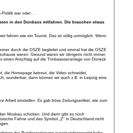
-Politik war oder …
iebsten in den Donbass mitfahren. Die brauchen etwas
t fahren wie ein Tourist. Das ist völlig unmöglich. Wenn
 immer durch die OSZE begleitet und einmal hat die OSZE
d zuhause waren. Gesund waren wir übrigens nicht immer.
s einen Anschlag auf die Trinkwasseranlage von Donezk
et, die Homepage betreut, die Video schneidet,
ch, wunderbar, dann können wir auch z.B. in Leipzig eine
ere Arbeit einstellen. Es gab böse Zeitungsartikel, wie zum
 über Moskau schicken. Und dann gibt es noch
russische Fahne und das Symbol „Z“ in Deutschland nicht
ngen.
ungnahmen der Bundesregierung auseinandergesetzt habe.