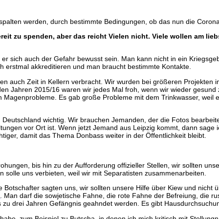
spalten werden, durch bestimmte Bedingungen, ob das nun die Corona
ereit zu spenden, aber das reicht Vielen nicht. Viele wollen am l
 sich auch der Gefahr bewusst sein. Man kann nicht in ein Kriegsgebie
ich erstmal akkreditieren und man braucht bestimmte Kontakte.
en auch Zeit in Kellern verbracht. Wir wurden bei größeren Projekten
 den Jahren 2015/16 waren wir jedes Mal froh, wenn wir wieder gesun
en Magenprobleme. Es gab große Probleme mit dem Trinkwasser, weil e
e in Deutschland wichtig. Wir brauchen Jemanden, der die Fotos bearbeit
ltungen vor Ort ist. Wenn jetzt Jemand aus Leipzig kommt, dann sage i
htiger, damit das Thema Donbass weiter in der Öffentlichkeit bleibt.
ungen, bis hin zu der Aufforderung offizieller Stellen, wir sollten uns
n solle uns verbieten, weil wir mit Separatisten zusammenarbeiten.
Botschafter sagten uns, wir sollten unsere Hilfe über Kiew und nicht
“
. Man darf die sowjetische Fahne, die rote Fahne der Befreiung, die 
bis zu drei Jahren Gefängnis geahndet werden. Es gibt Hausdurchsuchu
habe, zum Beispiel zu Butscha, in denen ich mich kritisch mit Stell