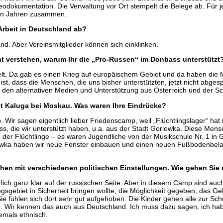
odokumentation. Die Verwaltung vor Ort stempelt die Belege ab. Für j
elen Jahren zusammen.
Arbeit in Deutschland ab?
nd. Aber Vereinsmitglieder können sich einklinken.
cht verstehen, warum Ihr die „Pro-Russen“ im Donbass unterstützt
elt. Da gab es einen Krieg auf europäischem Gebiet und da haben die
ist, dass die Menschen, die uns bisher unterstützten, jetzt nicht abge
 den alternativen Medien und Unterstützung aus Österreich und der S
et Kaluga bei Moskau. Was waren Ihre Eindrücke?
p. Wir sagen eigentlich lieber Friedenscamp, weil „Flüchtlingslager“
, die wir unterstützt haben, u.a. aus der Stadt Gorlowka. Diese Me
der Flüchtlinge – es waren Jugendliche von der Musikschule Nr. 1 in
rlowka haben wir neue Fenster einbauen und einen neuen Fußbodenbel
hen mit verschiedenen politischen Einstellungen. Wie gehen Sie
rlich ganz klar auf der russischen Seite. Aber in diesem Camp sind au
gsgebiet in Sicherheit bringen wollte, die Möglichkeit gegeben, das G
. Sie fühlen sich dort sehr gut aufgehoben. Die Kinder gehen alle zur Sch
 Wir kennen das auch aus Deutschland. Ich muss dazu sagen, ich hab
iemals ethnisch.