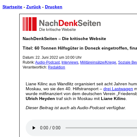
Startseite
-
Zurück
-
Drucken
NachDenkSeiten – Die kritische Website
Titel: 60 Tonnen Hilfsgüter in Donezk eingetroffen, f
Datum: 22. Juni 2022 um 10:00 Uhr
Rubrik:
Audio-Podcast
,
Interviews
,
Militäreinsätze/Kriege
,
Soziale B
Verantwortlich:
Redaktion
Liane Kilinc aus Wandlitz organisiert seit acht Jahren hum
Moskau, wo sie den 40. Hilfstransport –
drei Lastwagen
m
wurde mitfinanziert von dem deutschen Verein „Friedensb
Ulrich Heyden
traf sich in Moskau mit
Liane Kilinc
.
Dieser Beitrag ist auch als Audio-Podcast verfügbar.