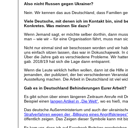
Also nicht Russen gegen Ukrainer?
Nein. Wir kennen das aus Deutschland, dass Familien ge
Viele Deutsche, mit denen ich im Kontakt bin, sind b
Konkretes. Was meinen Sie dazu?
Wenn Jemand sagt, er möchte selber dorthin, dann muss er
man – wie wir – für eine Organisation fährt, muss man s
Nicht nur einmal sind wir beschossen worden und wir hab
uns einfach sitzen lassen, das war in Dokuschajewsk. In
Über die Jahre gab es verschiedene Probleme. Wir hatt
gab. 2018/19 hat sich die Lage dann entspannt.
Wenn die Leute wirklich helfen wollen, dann ist die Hilf
jemanden, der publiziert, der bei verschiedenen Veransta
Ausstellung machen. Die Arbeit in Deutschland ist viel wic
Gab es in Deutschland Behinderungen Eurer Arbeit?
Es gibt schon über einen längeren Zeitraum Anrufe mit Droh
Beispiel einen
langen Artikel in „Die Welt“
, wo es hieß, ma
Das deutsche Außenministerium und auch der ukrainische 
Strafverfahren wegen der „Billigung eines Angriffskrieges
öffentlich zeigen. Das Zeigen dieser Symbole kann mit 
Es kam vor, dass ich auf Facebook Beiträge geschrieben 