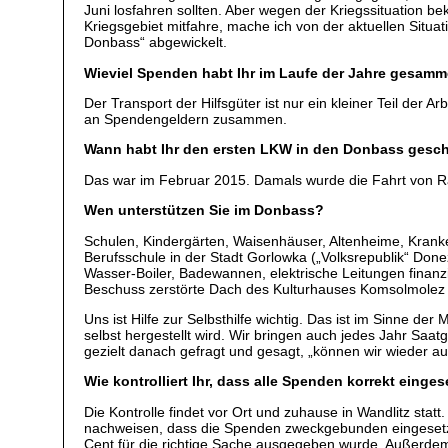
Juni losfahren sollten. Aber wegen der Kriegssituation b
Kriegsgebiet mitfahre, mache ich von der aktuellen Situ
Donbass“ abgewickelt.
Wieviel Spenden habt Ihr im Laufe der Jahre gesamm
Der Transport der Hilfsgüter ist nur ein kleiner Teil de
an Spendengeldern zusammen.
Wann habt Ihr den ersten LKW in den Donbass gesch
Das war im Februar 2015. Damals wurde die Fahrt von Ra
Wen unterstützen Sie im Donbass?
Schulen, Kindergärten, Waisenhäuser, Altenheime, Kranken
Berufsschule in der Stadt Gorlowka („Volksrepublik“ Done
Wasser-Boiler, Badewannen, elektrische Leitungen finanzi
Beschuss zerstörte Dach des Kulturhauses Komsolmolez
Uns ist Hilfe zur Selbsthilfe wichtig. Das ist im Sinne 
selbst hergestellt wird. Wir bringen auch jedes Jahr Sa
gezielt danach gefragt und gesagt, „können wir wieder a
Wie kontrolliert Ihr, dass alle Spenden korrekt einge
Die Kontrolle findet vor Ort und zuhause in Wandlitz sta
nachweisen, dass die Spenden zweckgebunden eingesetzt 
Cent für die richtige Sache ausgegeben wurde. Außerdem