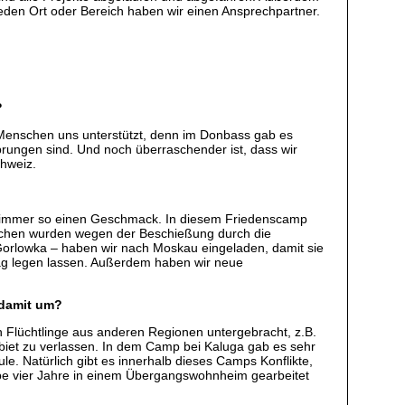
eden Ort oder Bereich haben wir einen Ansprechpartner.
?
 Menschen uns unterstützt, denn im Donbass gab es
sprungen sind. Und noch überraschender ist, dass wir
chweiz.
 hat immer so einen Geschmack. In diesem Friedenscamp
nschen wurden wegen der Beschießung durch die
 Gorlowka – haben wir nach Moskau eingeladen, damit sie
ag legen lassen. Außerdem haben wir neue
 damit um?
ch Flüchtlinge aus anderen Regionen untergebracht, z.B.
ebiet zu verlassen. In dem Camp bei Kaluga gab es sehr
ule. Natürlich gibt es innerhalb dieses Camps Konflikte,
e vier Jahre in einem Übergangswohnheim gearbeitet