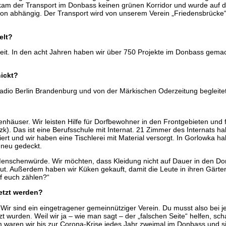
ekam der Transport im Donbass keinen grünen Korridor und wurde auf de
ation abhängig. Der Transport wird von unserem Verein „Friedensbrücke
elt?
r Arbeit. In den acht Jahren haben wir über 750 Projekte im Donbass ge
ickt?
dio Berlin Brandenburg und von der Märkischen Oderzeitung begleite
häuser. Wir leisten Hilfe für Dorfbewohner in den Frontgebieten und für
zk). Das ist eine Berufsschule mit Internat. 21 Zimmer des Internats h
ert und wir haben eine Tischlerei mit Material versorgt. In Gorlowka 
 neu gedeckt.
der Menschenwürde. Wir möchten, dass Kleidung nicht auf Dauer in den D
atgut. Außerdem haben wir Küken gekauft, damit die Leute in ihren G
uf euch zählen?“
setzt werden?
tt. Wir sind ein eingetragener gemeinnütziger Verein. Du musst also b
wurden. Weil wir ja – wie man sagt – der „falschen Seite“ helfen, sc
 waren wir bis zur Corona-Krise jedes Jahr zweimal im Donbass und s