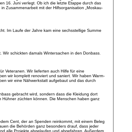
n 16. Juni verlegt. Ob ich die letzte Etappe durch das
“ in Zusammenarbeit mit der Hilfsorganisation „Moskau-
macht. Im Laufe der Jahre kam eine sechsstellige Summe
t. Wir schickten damals Wintersachen in den Donbass.
 Veteranen. Wir lieferten auch Hilfe für eine
aben wir komplett renoviert und saniert. Wir haben Warm-
haben wir eine Nähwerkstatt aufgebaut und das durch
onbass gebracht wird, sondern dass die Kleidung dort
ärten Hühner züchten können. Die Menschen haben ganz
ei jedem Cent, der an Spenden reinkommt, mit einem Beleg
hauen die Behörden ganz besonders drauf, dass jeder
ind alle Projekte abgelaufen und abgefahren. Außerdem