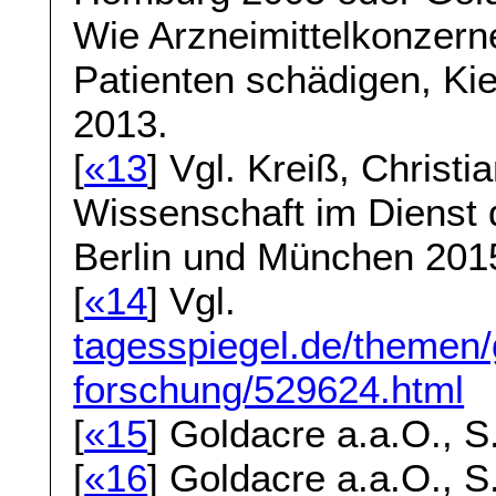
Wie Arzneimittelkonzerne
Patienten schädigen, Ki
2013.
[
«13
] Vgl. Kreiß, Christ
Wissenschaft im Dienst 
Berlin und München 201
[
«14
] Vgl.
tagesspiegel.de/themen/
forschung/529624.html
[
«15
] Goldacre a.a.O., S
[
«16
] Goldacre a.a.O., S