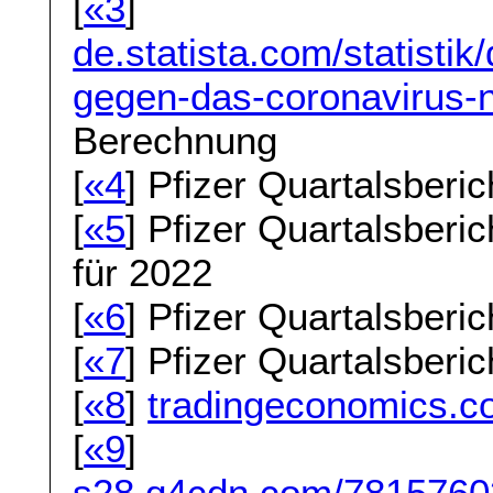
[
«3
]
de.statista.com/statisti
gegen-das-coronavirus-n
Berechnung
[
«4
] Pfizer Quartalsberic
[
«5
] Pfizer Quartalsberic
für 2022
[
«6
] Pfizer Quartalsberic
[
«7
] Pfizer Quartalsberic
[
«8
]
tradingeconomics.c
[
«9
]
s28.q4cdn.com/78157603