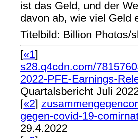
ist das Geld, und der W
davon ab, wie viel Geld e
Titelbild: Billion Photos
[
«1
]
s28.q4cdn.com/781576035
2022-PFE-Earnings-Rele
Quartalsbericht Juli 202
[
«2
]
zusammengegencoron
gegen-covid-19-comirnaty
29.4.2022