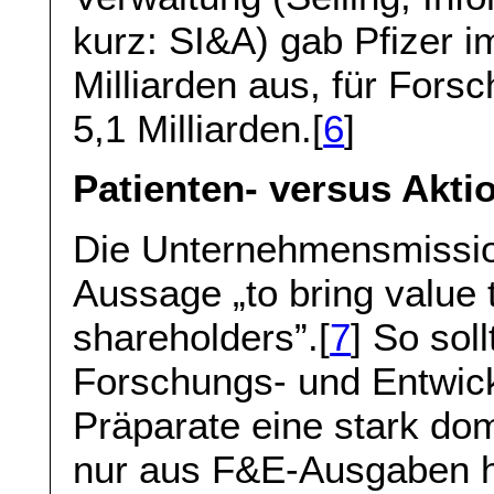
kurz: SI&A) gab Pfizer i
Milliarden aus, für For
5,1 Milliarden.[
6
]
Patienten- versus Akti
Die Unternehmensmission
Aussage „to bring value 
shareholders”.[
7
] So sol
Forschungs- und Entwic
Präparate eine stark do
nur aus F&E-Ausgaben h