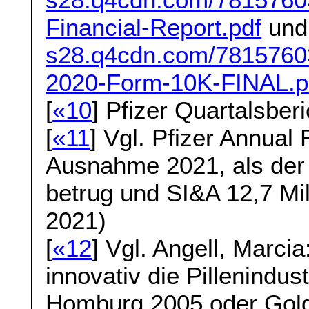
Financial-Report.pdf
und
s28.q4cdn.com/78157603
2020-Form-10K-FINAL.p
[
«10
] Pfizer Quartalsberi
[
«11
] Vgl. Pfizer Annual
Ausnahme 2021, als der
betrug und SI&A 12,7 Mil
2021)
[
«12
] Vgl. Angell, Marci
innovativ die Pillenindus
Homburg 2005 oder Gold