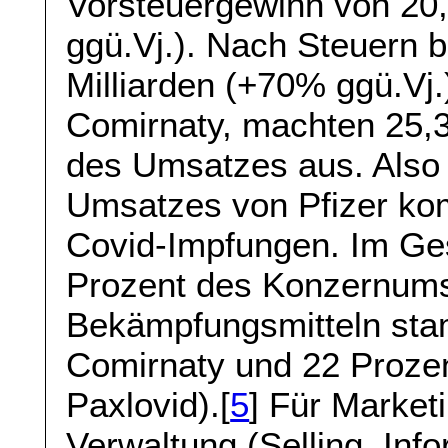
Vorsteuergewinn von 20,
ggü.Vj.). Nach Steuern 
Milliarden (+70% ggü.Vj.
Comirnaty, machten 25,3
des Umsatzes aus. Also 
Umsatzes von Pfizer k
Covid-Impfungen. Im Ges
Prozent des Konzernums
Bekämpfungsmitteln sta
Comirnaty und 22 Proze
Paxlovid).[
5
] Für Market
Verwaltung (Selling, Inf