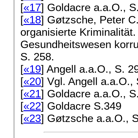
[
«17
] Goldacre a.a.O., S
[
«18
] Gøtzsche, Peter C
organisierte Kriminalitä
Gesundheitswesen korru
S. 258.
[
«19
] Angell a.a.O., S. 2
[
«20
] Vgl. Angell a.a.O.,
[
«21
] Goldacre a.a.O., S
[
«22
] Goldacre S.349
[
«23
] Gøtzsche a.a.O., S