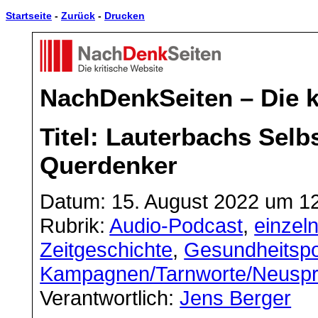
Startseite
-
Zurück
-
Drucken
NachDenkSeiten – Die k
Titel: Lauterbachs Selb
Querdenker
Datum: 15. August 2022 um 1
Rubrik:
Audio-Podcast
,
einzel
Zeitgeschichte
,
Gesundheitspol
Kampagnen/Tarnworte/Neusp
Verantwortlich:
Jens Berger