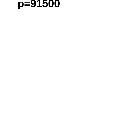
p=91500