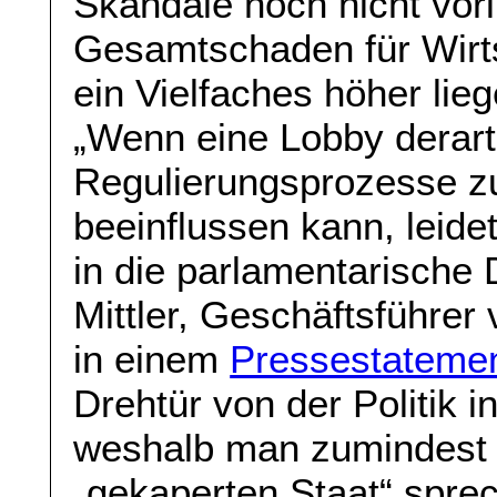
Skandale noch nicht vorli
Gesamtschaden für Wirt
ein Vielfaches höher lieg
„Wenn eine Lobby derart
Regulierungsprozesse z
beeinflussen kann, leide
in die parlamentarische 
Mittler, Geschäftsführe
in einem
Pressestateme
Drehtür von der Politik i
weshalb man zumindest 
„gekaperten Staat“ spre