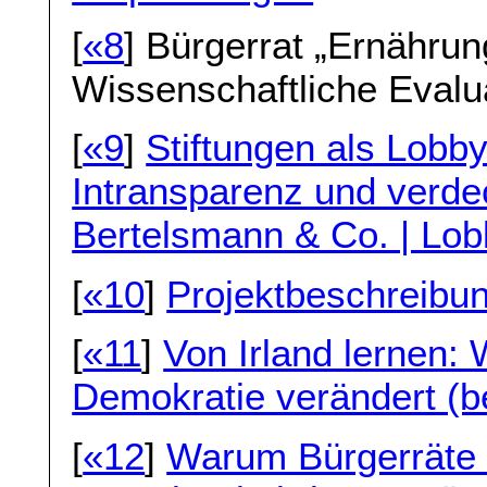
[
«8
] Bürgerrat „Ernähru
Wissenschaftliche Evalua
[
«9
]
Stiftungen als Lobb
Intransparenz und verde
Bertelsmann & Co. | Lob
[
«10
]
Projektbeschreibun
[
«11
]
Von Irland lernen: 
Demokratie verändert (b
[
«12
]
Warum Bürgerräte 