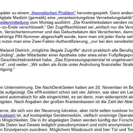
später zu einem
„theoretischen Problem“
heruntergespielt. Ganz anders
gitale Medizin (gematik) eine „verantwortungslose Vernebelungstaktik“ 
edienmitteilung
vom Montag ausführt. „Die Krankheitsdaten werden nich
zu-Ende verschlüsselt.“ Der Zugriffsschlüssel sei „einfach nur die Vers
 Versichertennummer und das Geburtsdatum des Versicherten, dann werd
gehörige PIN-Nummer abgeschafft wurde, kann man mit jeder Karte sehr
 nutze man eine Zwei-Faktor-Authentifizierung, „nur bei den sensibelste
ieland Dietrich „mögliche illegale Zugriffe“ durch praktisch alle Ber
Unding“, jeder Mitarbeiter einer Apotheke oder etwa einer Fußpflegepr
 Geschlechtskrankheit habe. „Das Erpressungspotenzial ist ungeheuerlic
wird“, und weiter: „Wir sollen als Ärzte unter Androhung finanzieller St
tigung.“
zen Unternehmung. Die
NachDenkSeiten
hatten am 20. November im Be
e aufgezeigt. Die ePA existiert schon seit vier Jahren, war aber ein L
wird automatisch für alle eingerichtet, es sei denn, man widerspricht
nigsten. Nach Angaben der großen Krankenkassen ist die Zahl der Abl
ne, die sich von der Neuerung lukrative, aber nicht selten nutzlose 
vatisiert
ist, auf kostspielige Gerätemedizin, vielfach unsinnige Opera
Möglichkeiten. Die in ihr abgelegten Daten werden künftig der Forschun
n die Daten laut Gesetz lediglich pseudonymisiert und nicht anonymisier
n Einzelperson zuordnen. Möglichem Missbrauch sind hier Tür und Tor 