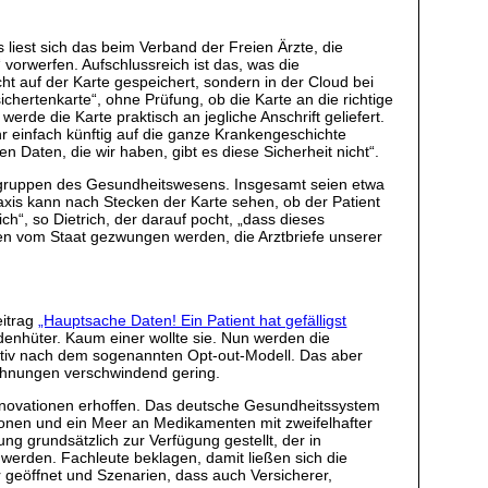
 liest sich das beim Verband der Freien Ärzte, die
vorwerfen. Aufschlussreich ist das, was die
t auf der Karte gespeichert, sondern in der Cloud bei
ichertenkarte“, ohne Prüfung, ob die Karte an die richtige
e die Karte praktisch an jegliche Anschrift geliefert.
 einfach künftig auf die ganze Krankengeschichte
n Daten, die wir haben, gibt es diese Sicherheit nicht“.
ufsgruppen des Gesundheitswesens. Insgesamt seien etwa
axis kann nach Stecken der Karte sehen, ob der Patient
h“, so Dietrich, der darauf pocht, „dass dieses
rafen vom Staat gezwungen werden, die Arztbriefe unserer
itrag
„Hauptsache Daten! Ein Patient hat gefälligst
adenhüter. Kaum einer wollte sie. Nun werden die
 aktiv nach dem sogenannten Opt-out-Modell. Das aber
ehnungen verschwindend gering.
Innovationen erhoffen. Das deutsche Gesundheitssystem
tionen und ein Meer an Medikamenten mit zweifelhafter
g grundsätzlich zur Verfügung gestellt, der in
t werden. Fachleute beklagen, damit ließen sich die
geöffnet und Szenarien, dass auch Versicherer,