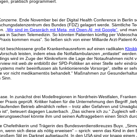
ngen, praktisch programmiert.
Konzerne. Ende November bei der Digital Health Conference in Berlin 
chungsdatenzentrum des Bundes (FDZ) gelagert werde. Sämtliche Techg
en.
„Wir sind im Gespräch mit Meta, mit Open-AI, mit Google“
, und man
wa in Sachen Telemedizin. So könnten Patienten künftig per Videoschal
raxis kommen muss“. So ließen sich von einer Milliarde Arzt-Patient-Kon
letzt beschlossene große Krankenhausreform auf einen radikalen
Klinik
Vorschub leisten, indem etwa die Notfallambulanzen „entlastet“ werden.
rdings wird im Zuge der Klinikreform die Lage der Notaufnahmen nicht 
erview mit
web.de
entblößt der SPD-Politiker an einer Stelle sehr eindrü
tems mehr beeinflussen als funktionierende Vorsorge“, stellte er sehr z
ie vor nicht medikamentös behandelt.“ Maßnahmen zur Gesunderhaltu
 Sinn.
otphase. In zunächst drei Modellregionen in Nordrhein-Westfalen, Fran
er Praxis geprüft. Kritiker haben für die Unternehmung den Begriff „ti
ufenden Betrieb allmählich reifen – trotz aller Gefahren und Unwägbar
“, beteuert dagegen Lauterbach. „Das sichere ich zu.“ Zugleich will e
gierungswechsel könnte ihm und seinen Auftraggebern einen Strich d
e Chefethikerin und Trägerin des Bundesverdienstkreuzes Buyx. „Sinnvol
n, wenn sich diese als nötig erweisen“ – sprich: wenn das Kind in den 
 großem Stil im Darknet aufgetaucht. In den USA sind vor knapp einem