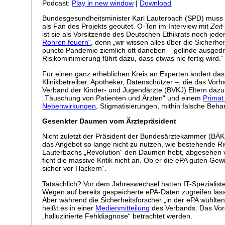
Podcast:
Play in new window
|
Download
Bundesgesundheitsminister Karl Lauterbach (SPD) muss ne
als Fan des Projekts geoutet. O-Ton im Interview mit
Zeit
ist sie als Vorsitzende des Deutschen Ethikrats noch je
Rohren feuern“
, denn „wir wissen alles über die Sicherhe
puncto Pandemie ziemlich oft daneben – gelinde ausgedrü
Risikominimierung führt dazu, dass etwas nie fertig wird.
Für einen ganz erheblichen Kreis an Experten ändert d
Klinikbetreiber, Apotheker, Datenschützer –, die das Vorh
Verband der Kinder- und Jugendärzte (BVKJ) Eltern daz
„Täuschung von Patienten und Ärzten“ und einem
Primat 
Nebenwirkungen
, Stigmatisierungen, mithin falsche Beh
Gesenkter Daumen vom Ärztepräsident
Nicht zuletzt der Präsident der Bundesärztekammer (BÄK)
das Angebot so lange nicht zu nutzen, wie bestehende 
Lauterbachs „Revolution“ den Daumen hebt, abgesehen v
ficht die massive Kritik nicht an. Ob er die ePA guten G
sicher vor Hackern“.
Tatsächlich? Vor dem Jahreswechsel hatten IT-Spezialis
Wegen auf bereits gespeicherte ePA-Daten zugreifen lässt,
Aber während die Sicherheitsforscher „in der ePA wühlten
heißt es in einer
Medienmitteilung
des Verbands. Das Vorge
„halluzinierte Fehldiagnose“ betrachtet werden.