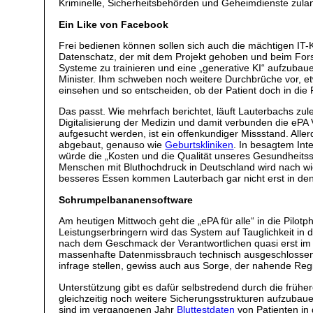
Kriminelle, Sicherheitsbehörden und Geheimdienste zula
Ein Like von Facebook
Frei bedienen können sollen sich auch die mächtigen IT-
Datenschatz, der mit dem Projekt gehoben und beim Fors
Systeme zu trainieren und eine „generative KI“ aufzubau
Minister. Ihm schweben noch weitere Durchbrüche vor, et
einsehen und so entscheiden, ob der Patient doch in die P
Das passt. Wie mehrfach berichtet, läuft Lauterbachs zu
Digitalisierung der Medizin und damit verbunden die ePA 
aufgesucht werden, ist ein offenkundiger Missstand. Alle
abgebaut, genauso wie
Geburtskliniken
. In besagtem Int
würde die „Kosten und die Qualität unseres Gesundheitssys
Menschen mit Bluthochdruck in Deutschland wird nach w
besseres Essen kommen Lauterbach gar nicht erst in den
Schrumpelbananensoftware
Am heutigen Mittwoch geht die „ePA für alle“ in die Pil
Leistungserbringern wird das System auf Tauglichkeit in d
nach dem Geschmack der Verantwortlichen quasi erst im la
massenhafte Datenmissbrauch technisch ausgeschlossen ist
infrage stellen, gewiss auch aus Sorge, der nahende Re
Unterstützung gibt es dafür selbstredend durch die früher
gleichzeitig noch weitere Sicherungsstrukturen aufzubaue
sind im vergangenen Jahr
Bluttestdaten
von Patienten in