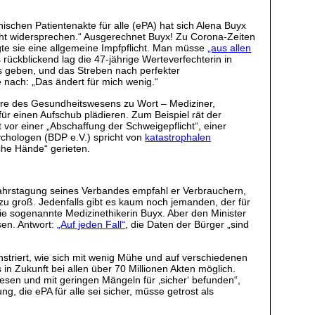
schen Patientenakte für alle (ePA) hat sich Alena Buyx
cht widersprechen.“ Ausgerechnet Buyx! Zu Corona-Zeiten
gte sie eine allgemeine Impfpflicht. Man müsse
„aus allen
 rückblickend lag die 47-jährige Werteverfechterin in
ls geben, und das Streben nach perfekter
e nach: „Das ändert für mich wenig.“
ure des Gesundheitswesens zu Wort – Mediziner,
für einen Aufschub plädieren. Zum Beispiel rät der
t vor einer „Abschaffung der Schweigepflicht“, einer
chologen (BDP e.V.) spricht von
katastrophalen
che Hände“ gerieten.
ujahrstagung seines Verbandes empfahl er Verbrauchern,
zu groß. Jedenfalls gibt es kaum noch jemanden, der für
 sogenannte Medizinethikerin Buyx. Aber den Minister
en. Antwort:
„Auf jeden Fall“
, die Daten der Bürger „sind
triert, wie sich mit wenig Mühe und auf verschiedenen
in Zukunft bei allen über 70 Millionen Akten möglich.
lesen und mit geringen Mängeln für ‚sicher‘ befunden“,
, die ePA für alle sei sicher, müsse getrost als