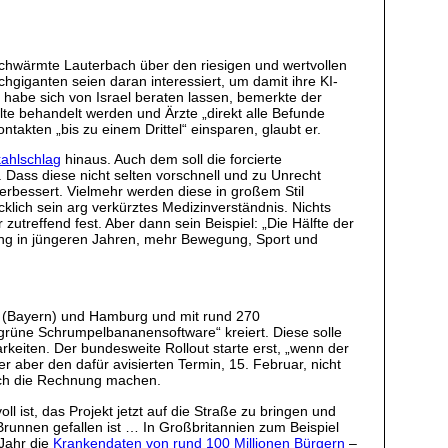
schwärmte Lauterbach über den riesigen und wertvollen
iganten seien daran interessiert, um damit ihre KI-
 habe sich von Israel beraten lassen, bemerkte der
te behandelt werden und Ärzte „direkt alle Befunde
takten „bis zu einem Drittel“ einsparen, glaubt er.
kahlschlag
hinaus. Auch dem soll die forcierte
 Dass diese nicht selten vorschnell und zu Unrecht
verbessert. Vielmehr werden diese in großem Stil
cklich sein arg verkürztes Medizinverständnis. Nichts
utreffend fest. Aber dann sein Beispiel: „Die Hälfte der
ng in jüngeren Jahren, mehr Bewegung, Sport und
ken (Bayern) und Hamburg und mit rund 270
efgrüne Schrumpelbananensoftware“ kreiert. Diese solle
keiten. Der bundesweite Rollout starte erst, „wenn der
r aber den dafür avisierten Termin, 15. Februar, nicht
urch die Rechnung machen.
l ist, das Projekt jetzt auf die Straße zu bringen und
Brunnen gefallen ist … In Großbritannien zum Beispiel
 Jahr die
Krankendaten von rund 100 Millionen Bürgern
–