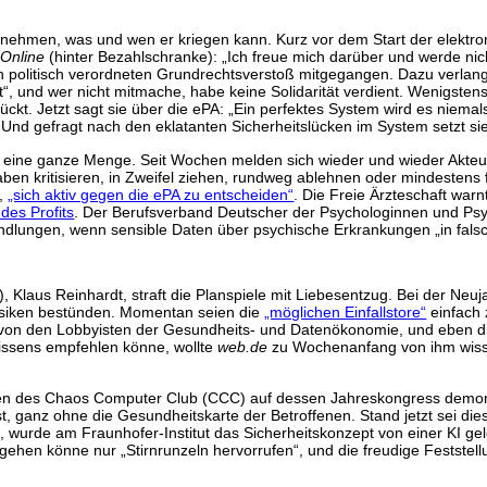
hmen, was und wen er kriegen kann. Kurz vor dem Start der elektroni
-Online
(hinter Bezahlschranke): „Ich freue mich darüber und werde ni
den politisch verordneten Grundrechtsverstoß mitgegangen. Dazu verlan
it“, und wer nicht mitmache, habe keine Solidarität verdient. Wenigstens
ckt. Jetzt sagt sie über die ePA: „Ein perfektes System wird es niema
“ Und gefragt nach den eklatanten Sicherheitslücken im System setzt si
as eine ganze Menge. Seit Wochen melden sich wieder und wieder Akte
aben kritisieren, in Zweifel ziehen, rundweg ablehnen oder mindestens 
u,
„sich aktiv gegen die ePA zu entscheiden“
. Die Freie Ärzteschaft warn
des Profits
. Der Berufsverband Deutscher der Psychologinnen und Psy
andlungen, wenn sensible Daten über psychische Erkrankungen „in fals
, Klaus Reinhardt, straft die Planspiele mit Liebesentzug. Bei der Ne
Risiken bestünden. Momentan seien die
„möglichen Einfallstore“
einfach 
on den Lobbyisten der Gesundheits- und Datenökonomie, und eben die
ewissens empfehlen könne, wollte
web.de
zu Wochenanfang von ihm wiss
ten des Chaos Computer Club (CCC) auf dessen Jahreskongress demons
 ganz ohne die Gesundheitskarte der Betroffenen. Stand jetzt sei dies 
, wurde am Fraunhofer-Institut das Sicherheitskonzept von einer KI ge
hen könne nur „Stirnrunzeln hervorrufen“, und die freudige Feststellung