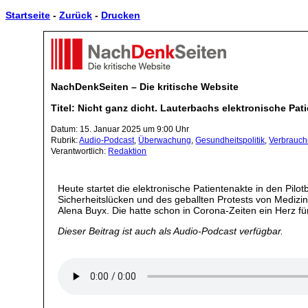
Startseite
-
Zurück
-
Drucken
NachDenkSeiten – Die kritische Website
Titel: Nicht ganz dicht. Lauterbachs elektronische Pat
Datum: 15. Januar 2025 um 9:00 Uhr
Rubrik:
Audio-Podcast
,
Überwachung
,
Gesundheitspolitik
,
Verbrauch
Verantwortlich:
Redaktion
Heute startet die elektronische Patientenakte in den Pilo
Sicherheitslücken und des geballten Protests von Medizi
Alena Buyx. Die hatte schon in Corona-Zeiten ein Herz f
Dieser Beitrag ist auch als Audio-Podcast verfügbar.