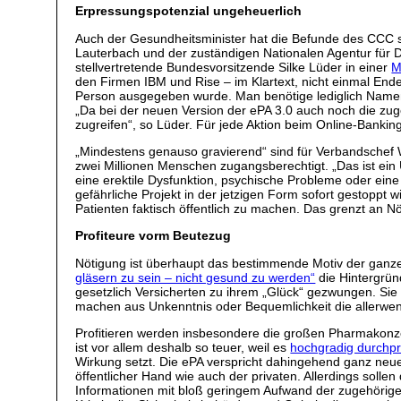
Erpressungspotenzial ungeheuerlich
Auch der Gesundheitsminister hat die Befunde des CCC 
Lauterbach und der zuständigen Nationalen Agentur für Di
stellvertretende Bundesvorsitzende Silke Lüder in einer
M
den Firmen IBM und Rise – im Klartext, nicht einmal Ende-
Person ausgegeben wurde. Man benötige lediglich Namen,
„Da bei der neuen Version der ePA 3.0 auch noch die zu
zugreifen“, so Lüder. Für jede Aktion beim Online-Banking
„Mindestens genauso gravierend“ sind für Verbandschef W
zwei Millionen Menschen zugangsberechtigt. „Das ist ein 
eine erektile Dysfunktion, psychische Probleme oder eine
gefährliche Projekt in der jetzigen Form sofort gestoppt 
Patienten faktisch öffentlich zu machen. Das grenzt an Nö
Profiteure vorm Beutezug
Nötigung ist überhaupt das bestimmende Motiv der gan
gläsern zu sein – nicht gesund zu werden“
die Hintergründ
gesetzlich Versicherten zu ihrem „Glück“ gezwungen. Sie 
machen aus Unkenntnis oder Bequemlichkeit die allerwe
Profitieren werden insbesondere die großen Pharmakonzer
ist vor allem deshalb so teuer, weil es
hochgradig durchpri
Wirkung setzt. Die ePA verspricht dahingehend ganz neue 
öffentlicher Hand wie auch der privaten. Allerdings solle
Informationen mit bloß geringem Aufwand der zugehörige