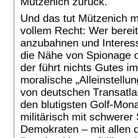
Mützenich zurück.
Und das tut Mützenich 
vollem Recht: Wer berei
anzubahnen und Interess
die Nähe von Spionage od
der führt nichts Gutes i
moralische „Alleinstellu
von deutschen Transatlan
den blutigsten Golf-Mona
militärisch mit schwere
Demokraten – mit allen 