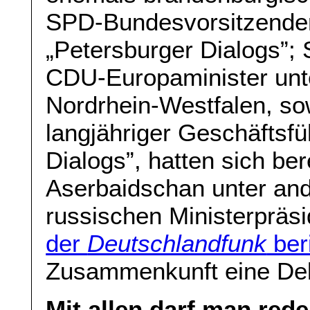
SPD-Bundesvorsitzender
„Petersburger Dialogs”; 
CDU-Europaminister unte
Nordrhein-Westfalen, so
langjähriger Geschäftsfü
Dialogs”, hatten sich bere
Aserbaidschan unter an
russischen Ministerpräs
der
Deutschlandfunk
ber
Zusammenkunft eine Deb
Mit allen darf man red