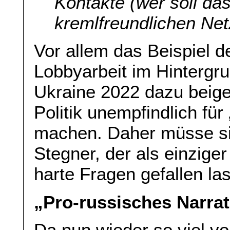
Kontakte (wer soll da
kremlfreundlichen Ne
Vor allem das Beispiel d
Lobbyarbeit im Hintergru
Ukraine 2022 dazu beige
Politik unempfindlich fü
machen. Daher müsse si
Stegner, der als einziger
harte Fragen gefallen l
„Pro-russisches Narrat
Da nun wieder so viel v