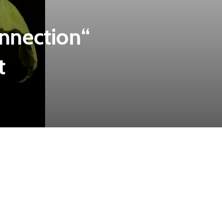
nnection“
t