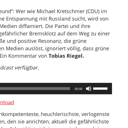
eund“: Wer wie Michael Kretschmer (CDU) im
ine Entspannung mit Russland sucht, wird von
edien diffamiert. Die Partei und ihre
 gefährlicher Bremsklotz auf dem Weg zu einer
oße und positive Resonanz, die grüne
 Medien auslöst, ignoriert völlig, dass grüne
e. Ein Kommentar von
Tobias Riegel.
odcast verfügbar.
Pfeiltasten
00:00
Hoch/Runter
benutzen,
nload
um
inkompetenteste, heuchlerischste, verlogenste
die
, den sie anrichten, aktuell die gefährlichste
Lautstärke