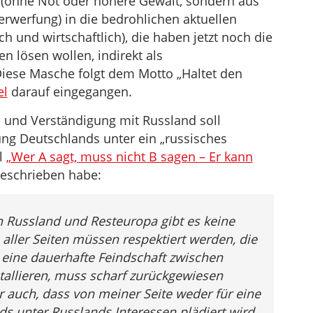
 (ohne Not oder höhere Gewalt, sondern aus
erwerfung) in die bedrohlichen aktuellen
ch und wirtschaftlich), die haben jetzt noch die
nen lösen wollen, indirekt als
Diese Masche folgt dem Motto „Haltet den
el
darauf eingegangen.
l und Verständigung mit Russland soll
ung Deutschlands unter ein „russisches
l
„Wer A sagt, muss nicht B sagen – Er kann
eschrieben habe:
 Russland und Resteuropa gibt es keine
n aller Seiten müssen respektiert werden, die
 eine dauerhafte Feindschaft zwischen
tallieren, muss scharf zurückgewiesen
 auch, dass von meiner Seite weder für eine
s unter Russlands Interessen plädiert wird,