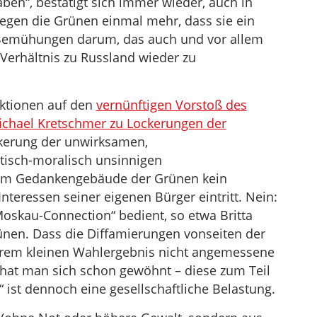
aben“, bestätigt sich immer wieder, auch in
zu
egen die Grünen einmal mehr, dass sie ein
regeln.
n Bemühungen darum, das auch und vor allem
Verhältnis zu Russland wieder zu
aktionen auf den
vernünftigen Vorstoß des
ichael Kretschmer zu Lockerungen der
ckerung der unwirksamen,
itisch-moralisch unsinnigen
t im Gedankengebäude der Grünen kein
 Interessen seiner eigenen Bürger eintritt. Nein:
„Moskau-Connection“ bedient, so etwa Britta
ünen. Dass die Diffamierungen vonseiten der
rem kleinen Wahlergebnis nicht angemessene
 hat man sich schon gewöhnt – diese zum Teil
 ist dennoch eine gesellschaftliche Belastung.