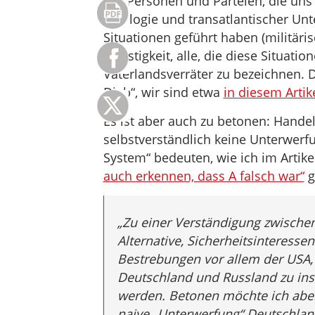
Die Personen und Parteien, die uns
Ideologie und transatlantischer Unt
Situationen geführt haben (militäris
Dreistigkeit, alle, die diese Situatio
Vaterlandsverräter zu bezeichnen. 
Dieb“, wir sind etwa
in diesem Artik
Es ist aber auch zu betonen: Hande
selbstverständlich keine Unterwerf
System“ bedeuten, wie ich im Artike
auch erkennen, dass A falsch war“
g
„
Zu einer Verständigung zwischen
Alternative, Sicherheitsinteresse
Bestrebungen vor allem der USA,
Deutschland und Russland zu ins
werden. Betonen möchte ich aber
naive „Unterwerfung“ Deutschland