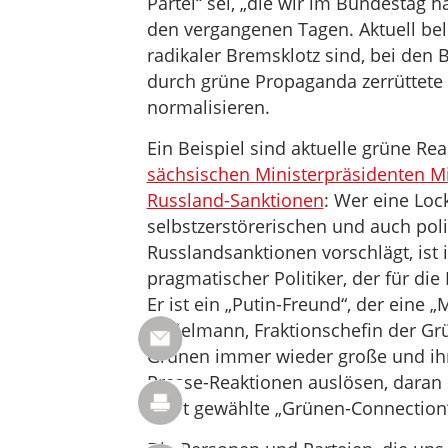
Partei“ sei, „die wir im Bundestag h
den vergangenen Tagen. Aktuell bel
radikaler Bremsklotz sind, bei de
durch grüne Propaganda zerrüttete 
normalisieren.
Ein Beispiel sind aktuelle grüne Re
sächsischen Ministerpräsidenten M
Russland-Sanktionen
: Wer eine Lo
selbstzerstörerischen und auch pol
Russlandsanktionen vorschlägt, is
pragmatischer Politiker, der für die
Er ist ein „Putin-Freund“, der eine 
Haßelmann, Fraktionschefin der Gr
Grünen immer wieder große und ih
Presse-Reaktionen auslösen, daran
nicht gewählte „Grünen-Connection“