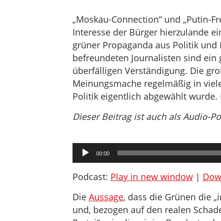
„Moskau-Connection“ und „Putin-Fr
Interesse der Bürger hierzulande e
grüner Propaganda aus Politik und M
befreundeten Journalisten sind ein
überfälligen Verständigung. Die gr
Meinungsmache regelmäßig in vielen
Politik eigentlich abgewählt wurd
Dieser Beitrag ist auch als Audio-P
Audio-
00:00
Player
Podcast:
Play in new window
|
Dow
Die
Aussage
, dass die Grünen die „
und, bezogen auf den realen Schaden