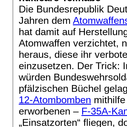
Die Bundesrepublik Deut
Jahren dem
Atomwaffens
hat damit auf Herstellun
Atomwaffen verzichtet, n
heraus, diese ihr verbo
einzusetzen. Der Trick: I
würden Bundeswehrsoldat
pfälzischen Büchel gela
12-Atombomben
mithilf
erworbenen –
F-35A-Kam
„Einsatzorten“ fliegen, d