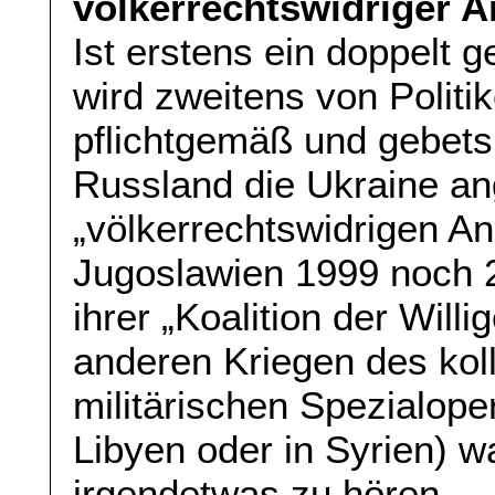
völkerrechtswidriger A
Ist erstens ein doppelt
wird zweitens von Politi
pflichtgemäß und gebet
Russland die Ukraine an
„völkerrechtswidrigen A
Jugoslawien 1999 noch 
ihrer „Koalition der Will
anderen Kriegen des kol
militärischen Spezialope
Libyen oder in Syrien) w
irgendetwas zu hören.