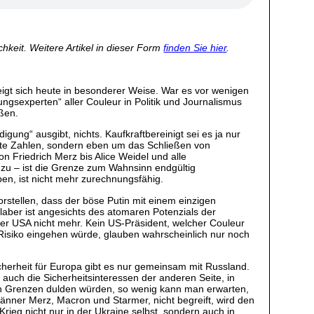
hkeit. Weitere Artikel in dieser Form
finden Sie hier
.
zeigt sich heute in besonderer Weise. War es vor wenigen
ngsexperten“ aller Couleur in Politik und Journalismus
eßen.
gung“ ausgibt, nichts. Kaufkraftbereinigt sei es ja nur
lute Zahlen, sondern eben um das Schließen von
n Friedrich Merz bis Alice Weidel und alle
 zu – ist die Grenze zum Wahnsinn endgültig
en, ist nicht mehr zurechnungsfähig.
rstellen, dass der böse Putin mit einem einzigen
aber ist angesichts des atomaren Potenzials der
er USA nicht mehr. Kein US-Präsident, welcher Couleur
Risiko eingehen würde, glauben wahrscheinlich nur noch
icherheit für Europa gibt es nur gemeinsam mit Russland.
auch die Sicherheitsinteressen der anderen Seite, in
en Grenzen dulden würden, so wenig kann man erwarten,
ner Merz, Macron und Starmer, nicht begreift, wird den
ieg nicht nur in der Ukraine selbst, sondern auch in