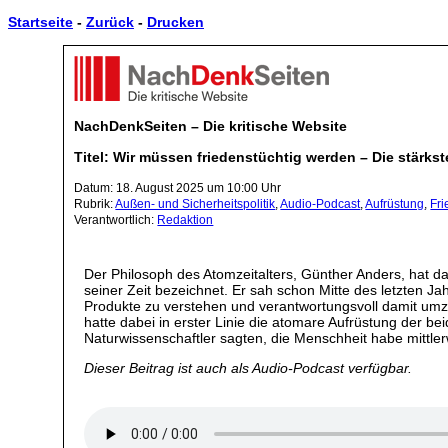
Startseite
-
Zurück
-
Drucken
NachDenkSeiten – Die kritische Website
Titel: Wir müssen friedenstüchtig werden – Die stärks
Datum: 18. August 2025 um 10:00 Uhr
Rubrik:
Außen- und Sicherheitspolitik
,
Audio-Podcast
,
Aufrüstung
,
Fri
Verantwortlich:
Redaktion
Der Philosoph des Atomzeitalters, Günther Anders, hat d
seiner Zeit bezeichnet. Er sah schon Mitte des letzten 
Produkte zu verstehen und verantwortungsvoll damit umz
hatte dabei in erster Linie die atomare Aufrüstung der
Naturwissenschaftler sagten, die Menschheit habe mittler
Dieser Beitrag ist auch als Audio-Podcast verfügbar.