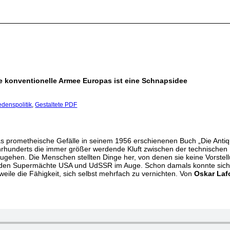
te konventionelle Armee Europas ist eine Schnapsidee
edenspolitik
,
Gestaltete PDF
as prometheische Gefälle in seinem 1956 erschienenen Buch „Die Antiq
Jahrhunderts die immer größer werdende Kluft zwischen der technischen
ugehen. Die Menschen stellten Dinge her, von denen sie keine Vorstel
 beiden Supermächte USA und UdSSR im Auge. Schon damals konnte sic
weile die Fähigkeit, sich selbst mehrfach zu vernichten. Von
Oskar Laf