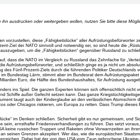
 ihn ausdrucken oder weitergeben wollen, nutzen Sie bitte diese Möglic
en vorzustellen, diese „Fähigkeitslücke“ aller Aufrüstungsbefürworter 
ent-Ziel der NATO sinnvoll und notwendig sei, so sind heute die „Rüstu
P auszugeben, um die „Fähigkeitslücken“ gegenüber Russland zu schli
auf, dass die NATO im Vergleich zu Russland das Zehnfache für „Verteidi
ie Aufrüstungsbefürworter, und schließlich ginge es ja nicht um abso
g des Fünf-Prozent-Ziels durch die führenden Politiker Deutschlands vo
ht im Bundestag Lärm, stimmt aber im Bundesrat dem Aufrüstungspaket
lliarden Euro, die Hälfte des Bundeshaushaltes, für Aufrüstung ausgeb
rs ins Spiel. Die ganzen Experten können sich offensichtlich nicht vo
d Schiffe außer Gefecht setzen kann. Das ganze Kriegstüchtigkeitsgel
gument taugt auch der Kinderglaube an den verlässlichen Atomschirm d
cos oder Chicagos riskieren, um Europa zu retten. Dass Trump dieses 
itslücke“ im Denken schließen. Sicherheit gibt es nur gemeinsam, und S
 sein, ernsthafte Friedensverhandlungen zu führen. Das setzt voraus, 
 USA keine russischen Truppen und Raketen ohne Vorwarnzeiten an ihr
 seinen Grenzen akzeptiert. Wer das, wie die europäischen Staatsmän
t erreichen. Dabei hat der von den USA vom Zaun gebrochene Ukraine-Kr