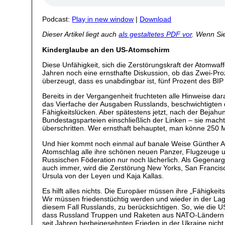
Podcast:
Play in new window
|
Download
Dieser Artikel liegt auch
als gestaltetes PDF vor
. Wenn Sie
Kinderglaube an den US-Atomschirm
Diese Unfähigkeit, sich die Zerstörungskraft der Atomwaff
Jahren noch eine ernsthafte Diskussion, ob das Zwei-Proz
überzeugt, dass es unabdingbar ist, fünf Prozent des BI
Bereits in der Vergangenheit fruchteten alle Hinweise dar
das Vierfache der Ausgaben Russlands, beschwichtigten d
Fähigkeitslücken. Aber spätestens jetzt, nach der Bejahun
Bundestagsparteien einschließlich der Linken – sie mac
überschritten. Wer ernsthaft behauptet, man könne 250 Mi
Und hier kommt noch einmal auf banale Weise Günther Ande
Atomschlag alle ihre schönen neuen Panzer, Flugzeuge un
Russischen Föderation nur noch lächerlich. Als Gegenar
auch immer, wird die Zerstörung New Yorks, San Francis
Ursula von der Leyen und Kaja Kallas.
Es hilft alles nichts. Die Europäer müssen ihre „Fähigke
Wir müssen friedenstüchtig werden und wieder in der Lage
diesem Fall Russlands, zu berücksichtigen. So, wie die
dass Russland Truppen und Raketen aus NATO-Ländern an
seit Jahren herbeigesehnten Frieden in der Ukraine nich