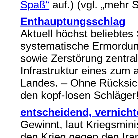
Spaß“
auf.) (vgl. „mehr 
Enthauptungsschlag
Aktuell höchst beliebtes
systematische Ermordun
sowie Zerstörung zentral
Infrastruktur eines zum 
Landes. – Ohne Rücksich
den kopf-losen Schläger!
entscheidend, vernich
Gewinnt, laut Kriegsmin
den Krieg gegen den Iran