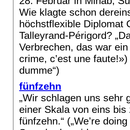
28. Februar in Minab, Sü
Wie klagte schon derein
höchstflexible Diplomat
Talleyrand-Périgord? „D
Verbrechen, das war ein 
crime, c’est une faute!»)
dumme“)
fünfzehn
„Wir schlagen uns sehr 
einer Skala von eins bis
fünfzehn.“ („We’re doing