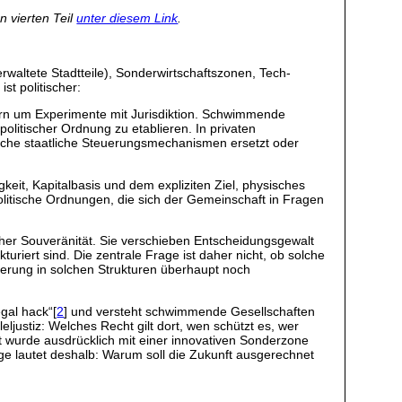
en vierten Teil
unter diesem Link
.
rwaltete Stadtteile), Sonderwirtschaftszonen, Tech-
st politischer:
ern um Experimente mit Jurisdiktion. Schwimmende
olitischer Ordnung zu etablieren. In privaten
ssische staatliche Steuerungsmechanismen ersetzt oder
gkeit, Kapitalbasis und dem expliziten Ziel, physisches
olitische Ordnungen, die sich der Gemeinschaft in Fragen
her Souveränität. Sie verschieben Entscheidungsgewalt
uriert sind. Die zentrale Frage ist daher nicht, ob solche
tierung in solchen Strukturen überhaupt noch
egal hack“[
2
] und versteht schwimmende Gesellschaften
ljustiz: Welches Recht gilt dort, wen schützt es, wer
t wurde ausdrücklich mit einer innovativen Sonderzone
age lautet deshalb: Warum soll die Zukunft ausgerechnet