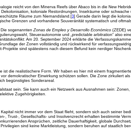
enealogie reicht von den Minerva Reefs über Abaco bis in die New Hebri
 Dekolonisation, koloniale Restordnungen, Inselräume oder schwache un
h geschützte Räume zum Niemandsland.[
3
] Gerade darin liegt die kolon
logische Grenzen und vorhandene Souveränität systematisch und oftmal
. Die sogenannten
Zonas de Empleo y Desarrollo Económico
(ZEDE) ve
gulierungswahl, Steuerautonomie und „predictable arbitration“ also ei
itätskonflikt: Am 20. September 2024 erklärte die Verfassungskammer
Grundlage der Zonen vollständig und rückwirkend für verfassungswidrig
it-Projekte sind spätestens nach diesem Befund kein nerdiger Nischen
ist die realistischere Form. Wir haben es hier mit einem fragmentiert
 vor demokratischer Einwirkung schützen sollen. Die Zone zirkuliert als 
lich begünstigtes Sonderareal.
alstaat sein. Sie kann auch ein Netzwerk aus Ausnahmen sein: Zonen, 
elektive Zugehörigkeiten.
ass Kapital nicht immer vor dem Staat flieht, sondern sich auch seiner b
iten-, Trust-, Gesellschafts- und Insolvenzrecht erhalten bestimmte V
onkurrierenden Ansprüchen, zeitliche Dauerhaftigkeit, globale Durchsetzb
Privilegien sind keine Marktleistung, sondern beruhen auf staatlich be