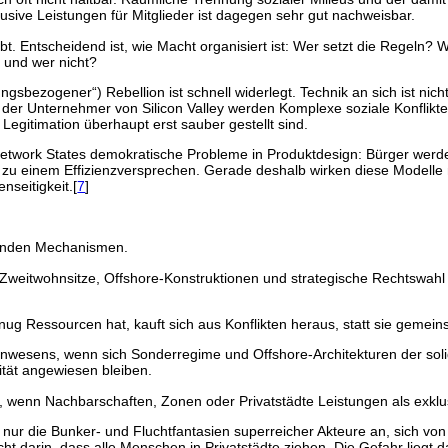
sive Leistungen für Mitglieder ist dagegen sehr gut nachweisbar.
bt. Entscheidend ist, wie Macht organisiert ist: Wer setzt die Regeln?
 und wer nicht?
tungsbezogener“) Rebellion ist schnell widerlegt. Technik an sich ist n
 der Unternehmer von Silicon Valley werden Komplexe soziale Konflikt
Legitimation überhaupt erst sauber gestellt sind.
Network States demokratische Probleme in Produktdesign: Bürger werden
zu einem Effizienzversprechen. Gerade deshalb wirken diese Modelle m
nseitigkeit.[
7
]
renden Mechanismen.
, Zweitwohnsitze, Offshore-Konstruktionen und strategische Rechtswahl 
nug Ressourcen hat, kauft sich aus Konflikten heraus, statt sie gemei
nwesens, wenn sich Sonderregime und Offshore-Architekturen der solid
lität angewiesen bleiben.
, wenn Nachbarschaften, Zonen oder Privatstädte Leistungen als exklu
nur die Bunker- und Fluchtfantasien superreicher Akteure an, sich von 
cht darin, dass alle Menschen in Privatstädte ziehen. Die Gefahr liegt