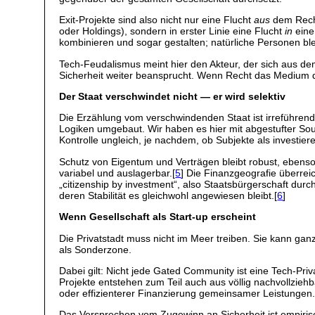
Exit-Projekte sind also nicht nur eine Flucht
aus
dem Recht
oder Holdings), sondern in erster Linie eine Flucht
in
eine
kombinieren und sogar gestalten; natürliche Personen bl
Tech-Feudalismus meint hier den Akteur, der sich aus de
Sicherheit weiter beansprucht. Wenn Recht das Medium d
Der Staat verschwindet nicht — er wird selektiv
Die Erzählung vom verschwindenden Staat ist irreführend.
Logiken umgebaut. Wir haben es hier mit abgestufter Souve
Kontrolle ungleich, je nachdem, ob Subjekte als investie
Schutz von Eigentum und Verträgen bleibt robust, ebenso
variabel und auslagerbar.[
5
] Die Finanzgeografie überrei
„citizenship by investment“, also Staatsbürgerschaft durc
deren Stabilität es gleichwohl angewiesen bleibt.[
6
]
Wenn Gesellschaft als Start-up erscheint
Die Privatstadt muss nicht im Meer treiben. Sie kann g
als Sonderzone.
Dabei gilt: Nicht jede Gated Community ist eine Tech-Priv
Projekte entstehen zum Teil auch aus völlig nachvollzieh
oder effizienterer Finanzierung gemeinsamer Leistungen
Das Versprechen vom Zugewinn an Sicherheit ist empirisch