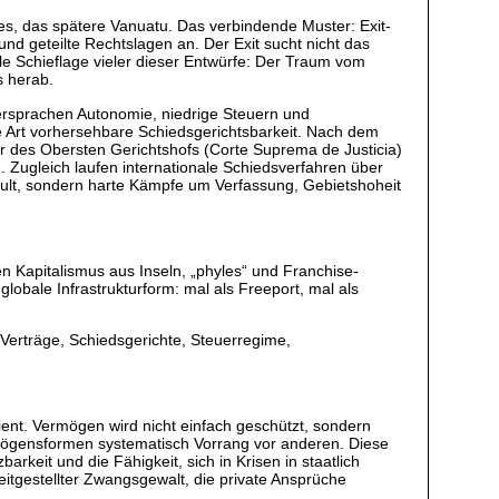
des, das spätere Vanuatu. Das verbindende Muster: Exit-
d geteilte Rechtslagen an. Der Exit sucht nicht das
iale Schieflage vieler dieser Entwürfe: Der Traum vom
s herab.
rsprachen Autonomie, niedrige Steuern und
ne Art vorhersehbare Schiedsgerichtsbarkeit. Nach dem
 des Obersten Gerichtshofs (Corte Suprema de Justicia)
. Zugleich laufen internationale Schiedsverfahren über
kult, sondern harte Kämpfe um Verfassung, Gebietshoheit
en Kapitalismus aus Inseln, „phyles“ und Franchise-
globale Infrastrukturform: mal als Freeport, mal als
Verträge, Schiedsgerichte, Steuerregime,
edient. Vermögen wird nicht einfach geschützt, sondern
ermögensformen systematisch Vorrang vor anderen. Diese
arkeit und die Fähigkeit, sich in Krisen in staatlich
reitgestellter Zwangsgewalt, die private Ansprüche