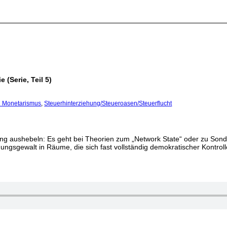
 (Serie, Teil 5)
d Monetarismus
,
Steuerhinterziehung/Steueroasen/Steuerflucht
ung aushebeln: Es geht bei Theorien zum „Network State“ oder zu Son
ungsgewalt in Räume, die sich fast vollständig demokratischer Kontrol