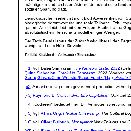
mächtigsten und reichsten Akteure demokratische Bindun
sozialer Spaltung trägt.
Demokratische Freiheit ist nicht bloß Abwesenheit von Sta
ökologische Verantwortung und reale Teilhabe. Exit-Utopi
gehen. Wer bleibt, lebt mit den Folgen. Freiheit ohne Ge
absolutistischen Herrschaftsmodell einiger Weniger.
Der Tech-Feudalismus der Zukunft wird überall den Begri
wenige und eine Hölle für viele.
Titelbild: Khakimullin Aleksandr / Shutterstock
[
«1
] Vgl. Balaji Srinivasan,
The Network State
, 2022
(Defin
Quinn Slobodian,
Crack-Up Capitalism
, 2023 (Analyse von
Georg Glasze/Chris Webster/Klaus Frantz (Hg.),
Private C
[
«2
] A maritime flag offers government protection without 
[
«3
]
Raymond B. Craib,
Adventure Capitalism
, Oakland 20
[
«4
] „Codieren“ bedeutet hier: Ein Vermögenswert wird m
[
«5
] Vgl.
Aihwa Ong,
Flexible Citizenship
: The Cultural Lo
[
«6
] Vgl.
Oliver Bullough,
Moneyland
: Why Thieves and C
[
«7
] Vgl.
Evgeny Morozov,
To Save Everything, Click Her