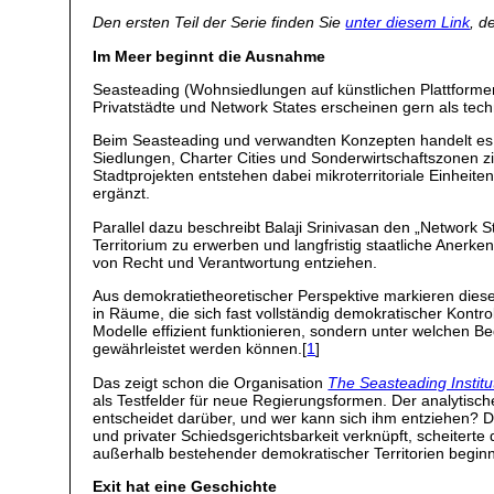
Den ersten Teil der Serie finden Sie
unter diesem Link
, d
Im Meer beginnt die Ausnahme
Seasteading (Wohnsiedlungen auf künstlichen Plattformen 
Privatstädte und Network States erscheinen gern als techn
Beim Seasteading und verwandten Konzepten handelt es s
Siedlungen, Charter Cities und Sonderwirtschaftszonen zi
Stadtprojekten entstehen dabei mikroterritoriale Einheit
ergänzt.
Parallel dazu beschreibt Balaji Srinivasan den „Network St
Territorium zu erwerben und langfristig staatliche Anerk
von Recht und Verantwortung entziehen.
Aus demokratietheoretischer Perspektive markieren dies
in Räume, die sich fast vollständig demokratischer Kontro
Modelle effizient funktionieren, sondern unter welchen 
gewährleistet werden können.[
1
]
Das zeigt schon die Organisation
The Seasteading Institu
als Testfelder für neue Regierungsformen. Der analytische
entscheidet darüber, und wer kann sich ihm entziehen? D
und privater Schiedsgerichtsbarkeit verknüpft, scheitert
außerhalb bestehender demokratischer Territorien begin
Exit hat eine Geschichte