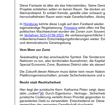
Diese Fantasie ist älter als das Internetmilieu. Seine G
Projekte entstehen selten im leeren Raum. Sie docken an
Niemandsland. Er erklärt fremde, geteilte oder schwac
herrschaftsfreien Raum setzt reale Gesellschaften, öko
In
Honduras
kehrte diese Logik auf dem Festland wieder
eigenständige Regelsetzung;
Próspera
wirbt offen mit Re
politischen Machtwechsel wurden die Zonen zum Souverän
im
Verfahren SCO-0738-2021
die verfassungsrechtliche 
milliardenschwere Entschädigungsforderungen weiter. Ex
und demokratische Gesetzgebung.
Vom Meer zur Zone
Seasteading ist das anschauliche Symbol. Die Sonderzone 
Nationen zu tun, also territorialen Ausnahmen, die Kapital
Special Economic Zone, Business District oder als steuer
Die Zukunft dieser Akteure muss daher kein neuer Nation
Plattformgemeinschaften, private Sicherheitsräume und s
Recht statt Rechtsfreiheit
Hier liegt der juristische Kern. Katharina Pistor zeigt, d
aktiv „codiert“[
4
]: Durch Eigentums-, Vertrags-, Sicherhe
juristische Codierung verleiht ihnen Priorität gegenüber k
garantiertes Geld zu verwandeln. Entscheidend ist: Diese 
gegenüber der gesamten Gesellschaft durchsetzt.