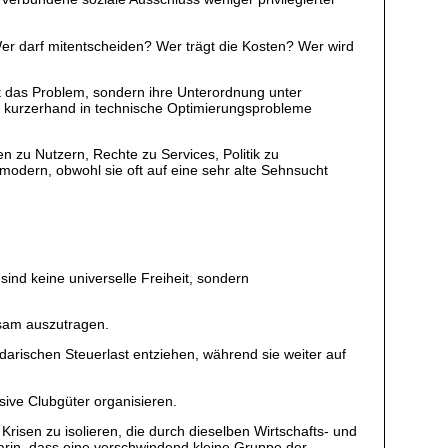
 Wer darf mitentscheiden? Wer trägt die Kosten? Wer wird
icht das Problem, sondern ihre Unterordnung unter
e kurzerhand in technische Optimierungsprobleme
 zu Nutzern, Rechte zu Services, Politik zu
odern, obwohl sie oft auf eine sehr alte Sehnsucht
sind keine universelle Freiheit, sondern
nsam auszutragen.
arischen Steuerlast entziehen, während sie weiter auf
sive Clubgüter organisieren.
Krisen zu isolieren, die durch dieselben Wirtschafts- und
 darin, dass eine verschwindend kleine Gruppe der