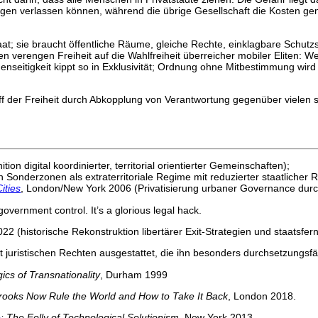
gen verlassen können, während die übrige Gesellschaft die Kosten ge
at; sie braucht öffentliche Räume, gleiche Rechte, einklagbare Schutzs
en verengen Freiheit auf die Wahlfreiheit überreicher mobiler Eliten: 
genseitigkeit kippt so in Exklusivität; Ordnung ohne Mitbestimmung wi
ff der Freiheit durch Abkopplung von Verantwortung gegenüber vielen s
ition digital koordinierter, territorial orientierter Gemeinschaften);
 Sonderzonen als extraterritoriale Regime mit reduzierter staatlicher 
ities
, London/New York 2006 (Privatisierung urbaner Governance durch
government control. It’s a glorious legal hack.
22 (historische Rekonstruktion libertärer Exit-Strategien und staatsfer
it juristischen Rechten ausgestattet, die ihn besonders durchsetzungs
gics of Transnationality
, Durham 1999
rooks Now Rule the World and How to Take It Back
, London 2018.
e
: The Folly of Technological Solutionism
, New York 2013.