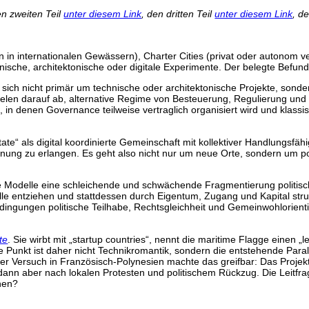
en zweiten Teil
unter diesem Link
, den dritten Teil
unter diesem Link
, d
in internationalen Gewässern), Charter Cities (privat oder autonom ve
ische, architektonische oder digitale Experimente. Der belegte Befund i
ich nicht primär um technische oder architektonische Projekte, sond
elen darauf ab, alternative Regime von Besteuerung, Regulierung und p
en, in denen Governance teilweise vertraglich organisiert wird und kla
ate“ als digital koordinierte Gemeinschaft mit kollektiver Handlungsfähi
ennung zu erlangen. Es geht also nicht nur um neue Orte, sondern um p
e Modelle eine schleichende und schwächende Fragmentierung politisc
lle entziehen und stattdessen durch Eigentum, Zugang und Kapital strukt
Bedingungen politische Teilhabe, Rechtsgleichheit und Gemeinwohlorien
te
. Sie wirbt mit „startup countries“, nennt die maritime Flagge einen „l
 Punkt ist daher nicht Technikromantik, sondern die entstehende Paralle
er Versuch in Französisch-Polynesien machte das greifbar: Das Projek
e dann aber nach lokalen Protesten und politischem Rückzug. Die Leitfr
nen?