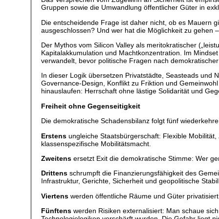
Gruppen sowie die Umwandlung öffentlicher Güter in exklu
Die entscheidende Frage ist daher nicht, ob es Mauern gi
ausgeschlossen? Und wer hat die Möglichkeit zu gehen –
Der Mythos vom Silicon Valley als meritokratischer („leis
Kapitalakkumulation und Machtkonzentration. Im Mindset
verwandelt, bevor politische Fragen nach demokratischer 
In dieser Logik übersetzen Privatstädte, Seasteads und 
Governance-Design, Konflikt zu Friktion und Gemeinwohl 
hinauslaufen: Herrschaft ohne lästige Solidarität und Gege
Freiheit ohne Gegenseitigkeit
Die demokratische Schadensbilanz folgt fünf wiederkeh
Erstens
ungleiche Staatsbürgerschaft: Flexible Mobilität
klassenspezifische Mobilitätsmacht.
Zweitens
ersetzt Exit die demokratische Stimme: Wer ge
Drittens
schrumpft die Finanzierungsfähigkeit des Gemei
Infrastruktur, Gerichte, Sicherheit und geopolitische Stabi
Viertens
werden öffentliche Räume und Güter privatisiert
Fünftens
werden Risiken externalisiert: Man schaue sich 
Technologielogiken verschärft wurden. Die Gefahr liegt ni