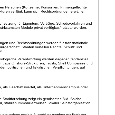
chen Personen (Konzerne, Konsortien, Firmengeflechte
rukturen verfügt, kann sich Rechtsordnungen erwählen,
rchsetzung für Eigentum, Verträge, Schiedsverfahren und
 wirksamsten Module privat verfügbar/nutzbar werden.
altungen und Rechtsordnungen werden für transnationale
sbürgerschaft: Staaten verteilen Rechte, Schutz und
en.
 ökologische Verantwortung werden dagegen tendenziell
eht aus Offshore-Strukturen, Trusts, Shell Companies und
den politischen und fiskalischen Verpflichtungen, auf
e, als Geschäftsviertel, als Unternehmenscampus oder
e Stadtforschung zeigt ein gemischtes Bild. Solche
, stabilen Immobilienwerten, lokaler Selbstorganisation
 verbundene soziale Ausschluss weniger privilegierter