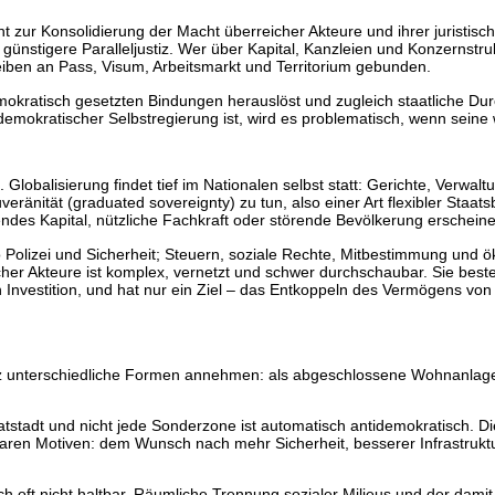
 zur Konsolidierung der Macht überreicher Akteure und ihrer juristis
 günstigere Paralleljustiz. Wer über Kapital, Kanzleien und Konzernst
eiben an Pass, Visum, Arbeitsmarkt und Territorium gebunden.
mokratisch gesetzten Bindungen herauslöst und zugleich staatliche Du
emokratischer Selbstregierung ist, wird es problematisch, wenn seine
 Globalisierung findet tief im Nationalen selbst statt: Gerichte, Verw
ränität (graduated sovereignty) zu tun, also einer Art flexibler Staat
rendes Kapital, nützliche Fachkraft oder störende Bevölkerung erschein
 Polizei und Sicherheit; Steuern, soziale Rechte, Mitbestimmung und
cher Akteure ist komplex, vernetzt und schwer durchschaubar. Sie best
h Investition, und hat nur ein Ziel – das Entkoppeln des Vermögens von 
anz unterschiedliche Formen annehmen: als abgeschlossene Wohnanlag
atstadt und nicht jede Sonderzone ist automatisch antidemokratisch. Di
baren Motiven: dem Wunsch nach mehr Sicherheit, besserer Infrastruktur
.
 oft nicht haltbar. Räumliche Trennung sozialer Milieus und der damit