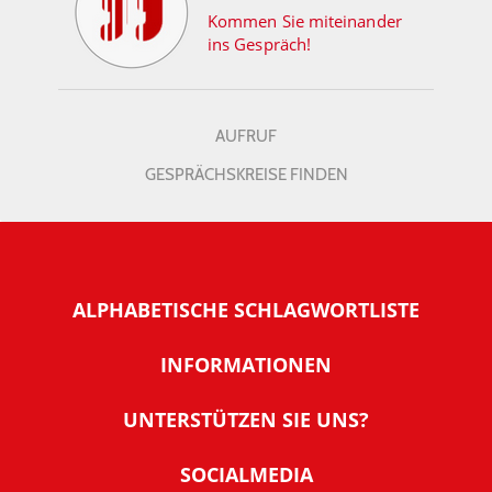
Kommen Sie miteinander
ins Gespräch!
AUFRUF
GESPRÄCHSKREISE FINDEN
ALPHABETISCHE SCHLAGWORTLISTE
INFORMATIONEN
Warum NachDenkSeiten
UNTERSTÜTZEN SIE UNS?
Wer steckt dahinter
Der Förderverein: IQM
SOCIALMEDIA
Tipps zur Nutzung der NachDenkSeiten