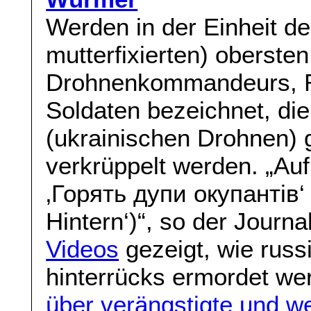
Werden in der Einheit d
mutterfixierten) oberste
Drohnenkommandeurs, Ro
Soldaten bezeichnet, di
(ukrainischen Drohnen) g
verkrüppelt werden. „Au
‚Горять дупи окупантів‘ 
Hintern‘)“, so der Journa
Videos
gezeigt, wie russ
hinterrücks ermordet w
über verängstigte und w