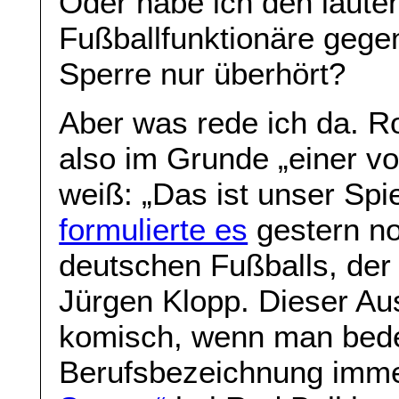
Oder habe ich den laute
Fußballfunktionäre gege
Sperre nur überhört?
Aber was rede ich da. Ro
also im Grunde „einer v
weiß: „Das ist unser Spie
formulierte es
gestern no
deutschen Fußballs, der 
Jürgen Klopp. Dieser Auss
komisch, wenn man beden
Berufsbezeichnung imm