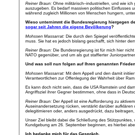
Reiner Braun:
Ohne militärisch–industriellen, und wie ic
auszugeben. Es bedarf massiven politischen Einflusses un
während zugleich Millionen von Menschen hungern, unter
Wieso unternimmt die Bundesregierung hiergegen den
sogar seit Jahren die eigene Bevölkerung
?
Mohssen Massarrat:
Die durch den Spiegel veröffentlic
muss. Sie hat es jedoch bislang geschafft, sich hinter de
Reiner Braun:
Die Bundesregierung ist für mich hier nich
NATO gegenüber, und um als gut staffierter Juniorpartne
Und was soll nun folgen auf Ihren genannten Friede
Mohssen Massarrat:
Mit dem Appell und den damit initiie
Verantwortlichen zur Offenlegung der Wahrheit über Rams
Es kann doch nicht sein, dass die USA Ramstein und dami
Angriffsziel ihrer Gegner bestimmen, ohne dass in Deutsc
Reiner Braun:
Der Appell ist eine Aufforderung zu aktive
Auseinandersetzung rücken, verstärkt darüber aufklären 
delegitimieren oder, anders ausgedrückt, dazu beitragen, 
Unser Ziel bleibt dabei die Schließung des Stützpunktes, 
Kundgebung am 26. September beginnen, es hierbei abe
Ich bedanke mich für das Gespräch.