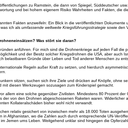
öffentlichungen zu Ramstein, die dann von Spiegel, Süddeutscher usw.
twortung und bei hohem eigenem Risiko Wahrheiten und Fakten, die die
bekannten Fakten anzweifeln: Ein Blick in die veröffentlichten Dokument
 was ich als
umfassende weltweite Kriegsführungsstrategie
sowie den 
rohneneinsätzen? Was stört sie daran?
nden anführen. Für mich sind die Drohnenkriege auf jeden Fall die 
Möglichkeit und der Besitz solcher Kriegsdrohnen die USA, aber auch Is
tisch belastbaren Gründe über Leben und Tod anderer Menschen zu ent
nternationale Regeln außer Kraft zu setzen, und hierdurch
asymmetrisc
ern.
zbunkern sitzen, suchen sich ihre Ziele und drücken auf Knöpfe, ohne se
rd mit diesen Werkzeugen sozusagen zum Kinderspiel gemacht.
vor allem eine solche gegenüber Zivilisten. Mindestens 80 Prozent der 
ags der von den Drohnen abgeschossenen Raketen waren. Widerlicher al
nten Kollateralschäden bisher wohl nicht verwandt.
schen relativ gesichert von inzwischen mehr als 18.000 Toten ausgehen
in in Afghanistan, wo die Zahlen auch durch entsprechende UN-Veröffe
 im Jemen ums Leben. Weitgehend unklar sind hingegen die Opferzahle