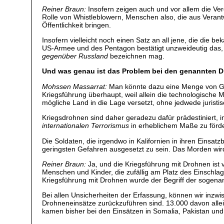
Reiner Braun:
Insofern zeigen auch und vor allem die Ver
Rolle von Whistleblowern, Menschen also, die aus Veran
Öffentlichkeit bringen.
Insofern vielleicht noch einen Satz an all jene, die die 
US-Armee und des Pentagon bestätigt unzweideutig das,
gegenüber Russland
bezeichnen mag.
Und was genau ist das Problem bei den genannten D
Mohssen Massarrat:
Man könnte dazu eine Menge von Grü
Kriegsführung überhaupt, weil allein die technologische 
mögliche Land in die Lage versetzt, ohne jedwede juris
Kriegsdrohnen sind daher geradezu dafür prädestiniert, i
internationalen Terrorismus
in erheblichem Maße zu förd
Die Soldaten, die irgendwo in Kalifornien in ihren Einsat
geringsten Gefahren ausgesetzt zu sein. Das Morden wi
Reiner Braun:
Ja, und die Kriegsführung mit Drohnen ist 
Menschen und Kinder, die zufällig am Platz des Einschl
Kriegsführung mit Drohnen wurde der Begriff der sogenan
Bei allen Unsicherheiten der Erfassung, können wir inzwi
Drohneneinsätze zurückzuführen sind. 13.000 davon alle
kamen bisher bei den Einsätzen in Somalia, Pakistan und