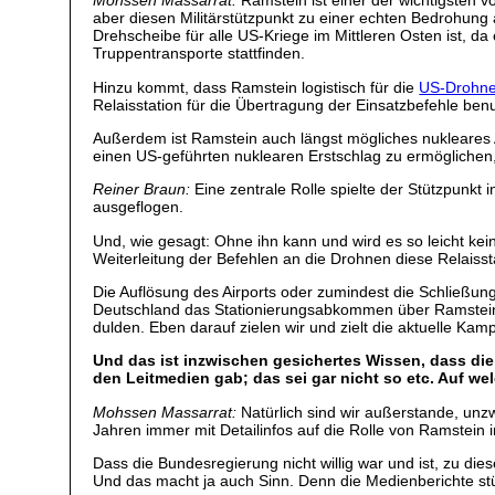
Mohssen Massarrat:
Ramstein ist einer der wichtigsten v
aber diesen Militärstützpunkt zu einer echten Bedrohung a
Drehscheibe für alle US-Kriege im Mittleren Osten ist, 
Truppentransporte stattfinden.
Hinzu kommt, dass Ramstein logistisch für die
US-Drohne
Relaisstation für die Übertragung der Einsatzbefehle benu
Außerdem ist Ramstein auch längst mögliches nukleares An
einen US-geführten nuklearen Erstschlag zu ermöglichen
Reiner Braun:
Eine zentrale Rolle spielte der Stützpunkt
ausgeflogen.
Und, wie gesagt: Ohne ihn kann und wird es so leicht k
Weiterleitung der Befehlen an die Drohnen diese Relaisst
Die Auflösung des Airports oder zumindest die Schließung 
Deutschland das Stationierungsabkommen über Ramstein z
dulden. Eben darauf zielen wir und zielt die aktuelle Ka
Und das ist inzwischen gesichertes Wissen, dass die 
den Leitmedien gab; das sei gar nicht so etc. Auf we
Mohssen Massarrat:
Natürlich sind wir außerstande, unz
Jahren immer mit Detailinfos auf die Rolle von Ramstein 
Dass die Bundesregierung nicht willig war und ist, zu die
Und das macht ja auch Sinn. Denn die Medienberichte st