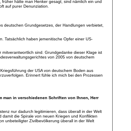
, früher hätte man Henker gesagt, sind nämlich ein und
oft auf purer Denunziation.
des deutschen Grundgesetzes, der Handlungen verbietet,
 Tatsächlich haben jemenitische Opfer einer US-
 mitverantwortlich sind. Grundgedanke dieser Klage ist
 Bundesverwaltungsgerichtes von 2005 von deutschem
ige Kriegsführung der USA von deutschem Boden aus
rzuverfolgen. Erinnert fühle ich mich bei den Prozessen
m man in verschiedenen Schriften von Ihnen, Herr
tenz nur dadurch legitimieren, dass überall in der Welt
 damit die Spirale von neuen Kriegen und Konflikten
 unbeteiligter Zivilbevölkerung überall in der Welt