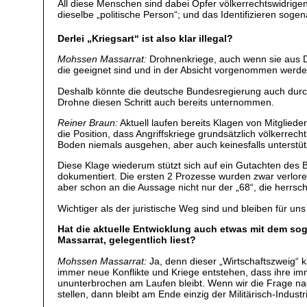
All diese Menschen sind dabei Opfer völkerrechtswidrigen
dieselbe „politische Person“; und das Identifizieren soge
Derlei „Kriegsart“ ist also klar illegal?
Mohssen Massarrat:
Drohnenkriege, auch wenn sie aus De
die geeignet sind und in der Absicht vorgenommen werde
Deshalb könnte die deutsche Bundesregierung auch durc
Drohne diesen Schritt auch bereits unternommen.
Reiner Braun:
Aktuell laufen bereits Klagen von Mitglied
die Position, dass Angriffskriege grundsätzlich völkerr
Boden niemals ausgehen, aber auch keinesfalls unterstüt
Diese Klage wiederum stützt sich auf ein Gutachten des
dokumentiert. Die ersten 2 Prozesse wurden zwar verloren
aber schon an die Aussage nicht nur der „68“, die herrsc
Wichtiger als der juristische Weg sind und bleiben für un
Hat die aktuelle Entwicklung auch etwas mit dem so
Massarrat, gelegentlich liest?
Mohssen Massarrat:
Ja, denn dieser „Wirtschaftszweig“ k
immer neue Konflikte und Kriege entstehen, dass ihre i
ununterbrochen am Laufen bleibt. Wenn wir die Frage 
stellen, dann bleibt am Ende einzig der Militärisch-Industri