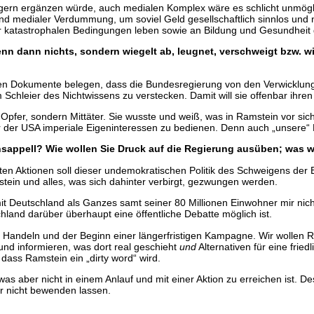
h gern ergänzen würde, auch medialen Komplex wäre es schlicht unmöglic
d medialer Verdummung, um soviel Geld gesellschaftlich sinnlos und nu
 katastrophalen Bedingungen leben sowie an Bildung und Gesundheit 
n dann nichts, sondern wiegelt ab, leugnet, verschweigt bzw. wi
hten Dokumente belegen, dass die Bundesregierung von den Verwicklu
m Schleier des Nichtwissens zu verstecken. Damit will sie offenbar ihr
t Opfer, sondern Mittäter. Sie wusste und weiß, was in Ramstein vor si
r der USA imperiale Eigeninteressen zu bedienen. Denn auch „unsere“ 
nsappell? Wie wollen Sie Druck auf die Regierung ausüben; was w
rten Aktionen soll dieser undemokratischen Politik des Schweigens der
tein und alles, was sich dahinter verbirgt, gezwungen werden.
t Deutschland als Ganzes samt seiner 80 Millionen Einwohner mir nic
hland darüber überhaupt eine öffentliche Debatte möglich ist.
m Handeln und der Beginn einer längerfristigen Kampagne. Wir wollen R
und informieren, was dort real geschieht
und
Alternativen für eine frie
dass Ramstein ein „dirty word“ wird.
was aber nicht in einem Anlauf und mit einer Aktion zu erreichen ist. 
r nicht bewenden lassen.