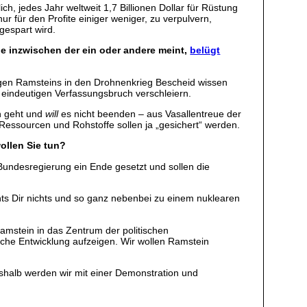
h, jedes Jahr weltweit 1,7 Billionen Dollar für Rüstung
r für den Profite einiger weniger, zu verpulvern,
gespart wird.
e inzwischen der ein oder andere meint,
belügt
ngen Ramsteins in den Drohnenkrieg Bescheid wissen
en eindeutigen Verfassungsbruch verschleiern.
ch geht und
will
es nicht beenden – aus Vasallentreue der
Ressourcen und Rohstoffe sollen ja „gesichert“ werden.
ollen Sie tun?
 Bundesregierung ein Ende gesetzt und sollen die
hts Dir nichts und so ganz nebenbei zu einem nuklearen
amstein in das Zentrum der politischen
dliche Entwicklung aufzeigen. Wir wollen Ramstein
Deshalb werden wir mit einer Demonstration und