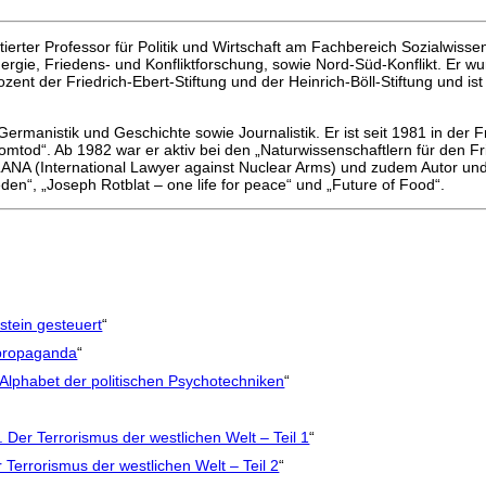
tierter Professor für Politik und Wirtschaft am Fachbereich Sozialwiss
gie, Friedens- und Konfliktforschung, sowie Nord-Süd-Konflikt. Er wur
nt der Friedrich-Ebert-Stiftung und der Heinrich-Böll-Stiftung und ist
Germanistik und Geschichte sowie Journalistik. Er ist seit 1981 in der
Atomtod“. Ab 1982 war er aktiv bei den „Naturwissenschaftlern für den Fr
ALANA (International Lawyer against Nuclear Arms) und zudem Autor u
den“, „Joseph Rotblat – one life for peace“ und „Future of Food“.
tein gesteuert
“
spropaganda
“
lphabet der politischen Psychotechniken
“
Der Terrorismus der westlichen Welt – Teil 1
“
 Terrorismus der westlichen Welt – Teil 2
“