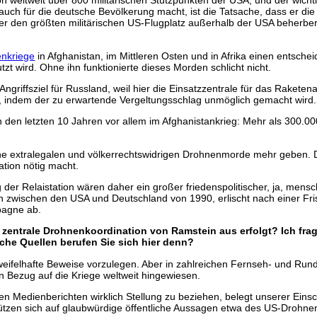
on weltweit über 800 militärischen Stützpunkten der USA, und der wicht
uch für die deutsche Bevölkerung macht, ist die Tatsache, dass er die 
da er den größten militärischen US-Flugplatz außerhalb der USA beherb
nkriege
in Afghanistan, im Mittleren Osten und in Afrika einen entschei
tzt wird. Ohne ihn funktionierte dieses Morden schlicht nicht.
griffsziel für Russland, weil hier die Einsatzzentrale für das Rakete
, indem der zu erwartende Vergeltungsschlag unmöglich gemacht wird.
 in den letzten 10 Jahren vor allem im Afghanistankrieg: Mehr als 300
eine extralegalen und völkerrechtswidrigen Drohnenmorde mehr geben. 
ation nötig macht.
der Relaistation wären daher ein großer friedenspolitischer, ja, mensch
wischen den USA und Deutschland von 1990, erlischt nach einer Frist
mpagne ab.
zentrale Drohnenkoordination von Ramstein aus erfolgt? Ich frage
lche Quellen berufen Sie sich hier denn?
weifelhafte Beweise vorzulegen. Aber in zahlreichen Fernseh- und Ru
in Bezug auf die Kriege weltweit hingewiesen.
sen Medienberichten wirklich Stellung zu beziehen, belegt unserer Eins
ützen sich auf glaubwürdige öffentliche Aussagen etwa des US-Drohnen