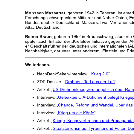
Mohssen Massarrat
, geboren 1942 in Teheran, ist emeri
Forschungsschwerpunkten Mittlerer und Naher Osten, Ener
Bundesrepublik Deutschland. Massarrat war Vertrauensdoze
Attac Deutschland.
Reiner Braun
, geboren 1952 in Braunschweig, studierte 
später auch Initiator der „Krefelder Initiative gegen den 
er Geschäftsführer der deutschen und internationalen I
Nachhaltigkeit, darunter unter anderem „Einstein und Frie
Weiterlesen:
NachDenkSeiten-Interview: „
Krieg 2.0
“
ZDF-Dossier: „
Drohnen: Tod aus der Luft
“
Artikel: „
US-Drohnenkrieg wird angeblich über Rams
Interview: „
Geleaktes CIA-Dokument belegt Krieg
Interview: „
Change, Reform und Wandel. Über das A
Interview: „
Krieg um die Köpfe
“
Artikel: „
Kriege, Kriegsverbrechen und Propaganda. 
Artikel: „
Staatsterrorismus, Tyrannei und Folter. Der