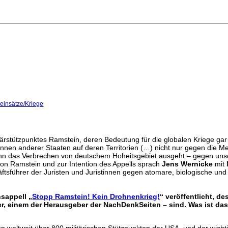
reinsätze/Kriege
tärstützpunktes Ramstein, deren Bedeutung für die globalen Kriege gar
rInnen anderer Staaten auf deren Territorien (…) nicht nur gegen die 
nn das Verbrechen von deutschem Hoheitsgebiet ausgeht – gegen unse
on Ramstein und zur Intention des Appells sprach
Jens Wernicke
mit
ftsführer der Juristen und Juristinnen gegen atomare, biologische un
nsappell „
Stopp Ramstein! Kein Drohnenkrieg!
“ veröffentlicht, d
er, einem der Herausgeber der NachDenkSeiten – sind. Was ist da