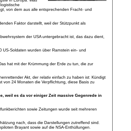
igste in Europa. Was
logistische
ergt, von dem aus alle entsprechenden Fracht- und
denden Faktor darstellt, weil der Stützpunkt als
nabwehrsystem der USA untergebracht ist, das dazu dient,
.000 US-Soldaten wurden über Ramstein ein- und
Das hat mit der Krümmung der Erde zu tun, die zur
enrettender Akt, der relativ einfach zu haben ist: Kündigt
 von 24 Monaten die Verpflichtung, diese Basis zu
, weil es da vor einiger Zeit massive Gegenrede in
ndfunkberichten sowie Zeitungen wurde seit mehreren
chätzung nach, dass die Darstellungen zutreffend sind.
piloten Brayant sowie auf die NSA-Enthüllungen.