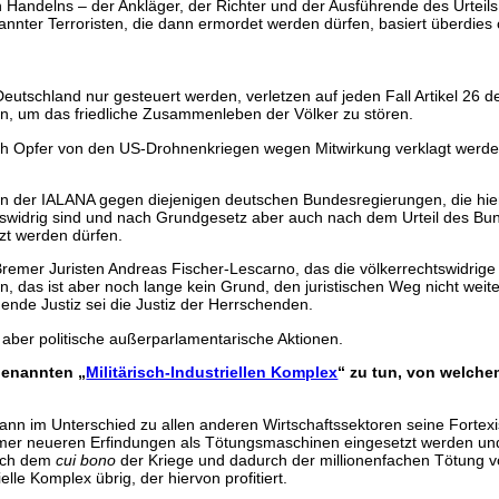
 Handelns – der Ankläger, der Richter und der Ausführende des Urteils
nannter Terroristen, die dann ermordet werden dürfen, basiert überdies 
utschland nur gesteuert werden, verletzen auf jeden Fall Artikel 26 
n, um das friedliche Zusammenleben der Völker zu stören.
h Opfer von den US-Drohnenkriegen wegen Mitwirkung verklagt werden.
ern der IALANA gegen diejenigen deutschen Bundesregierungen, die hier
echtswidrig sind und nach Grundgesetz aber auch nach dem Urteil des
zt werden dürfen.
 Bremer Juristen Andreas Fischer-Lescarno, das die völkerrechtswidr
, das ist aber noch lange kein Grund, den juristischen Weg nicht weite
hende Justiz sei die Justiz der Herrschenden.
s aber politische außerparlamentarische Aktionen.
genannten „
Militärisch-Industriellen Komplex
“ zu tun, von welche
ann im Unterschied zu allen anderen Wirtschaftssektoren seine Fortexis
mmer neueren Erfindungen als Tötungsmaschinen eingesetzt werden und
nach dem
cui bono
der Kriege und dadurch der millionenfachen Tötung von
elle Komplex übrig, der hiervon profitiert.