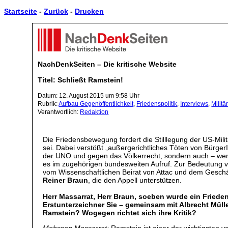
Startseite
-
Zurück
-
Drucken
NachDenkSeiten – Die kritische Website
Titel: Schließt Ramstein!
Datum: 12. August 2015 um 9:58 Uhr
Rubrik:
Aufbau Gegenöffentlichkeit
,
Friedenspolitik
,
Interviews
,
Militä
Verantwortlich:
Redaktion
Die Friedensbewegung fordert die Stilllegung der US-Mili
sei. Dabei verstößt „außergerichtliches Töten von Bürge
der UNO und gegen das Völkerrecht, sondern auch – we
es im zugehörigen bundesweiten Aufruf. Zur Bedeutung v
vom Wissenschaftlichen Beirat von Attac und dem Geschä
Reiner Braun
, die den Appell unterstützen.
Herr Massarrat, Herr Braun, soeben wurde ein Friede
Erstunterzeichner Sie – gemeinsam mit Albrecht Müll
Ramstein? Wogegen richtet sich ihre Kritik?