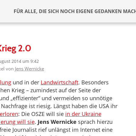
FÜR ALLE, DIE SICH NOCH EIGENE GEDANKEN MAC
Krieg 2.0
ugust 2014 um 9:42
ikel von
Jens Wernicke
llung
und in der
Landwirtschaft
. Besonders
hen Krieg – zumindest auf der Seite der
nd „effizienter“ und vermeiden so unnötige
Nachfrage ist riesig. Längst haben die USA ihr
erloren
: Die OSZE will sie
in der Ukraine
erung will sie
.
Jens Wernicke
sprach hierzu
reie Journalist rief unlängst im Internet eine