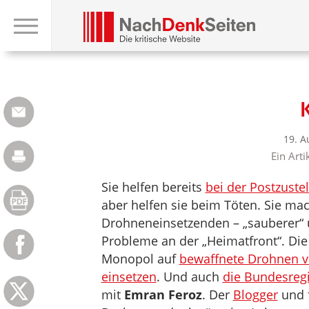
19. A
Ein Art
Sie helfen bereits
bei der Postzuste
aber helfen sie beim Töten. Sie mac
Drohneneinsetzenden – „sauberer“ u
Probleme an der „Heimatfront“. Die 
Monopol auf
bewaffnete Drohnen v
einsetzen
. Und auch
die Bundesregi
mit
Emran Feroz
. Der
Blogger
und f