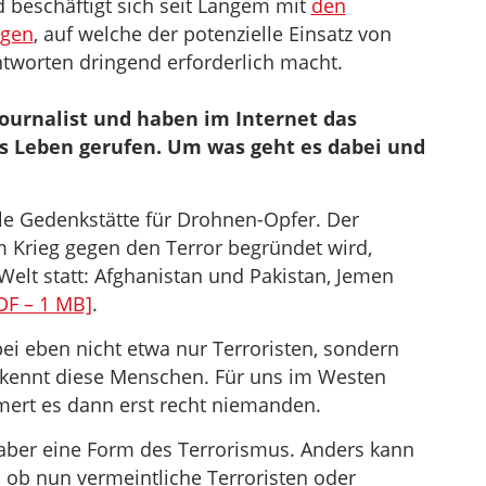
 beschäftigt sich seit Langem mit
den
agen
, auf welche der potenzielle Einsatz von
worten dringend erforderlich macht.
Journalist und haben im Internet das
ns Leben gerufen. Um was geht es dabei und
lle Gedenkstätte für Drohnen-Opfer. Der
 Krieg gegen den Terror begründet wird,
r Welt statt: Afghanistan und Pakistan, Jemen
DF – 1 MB]
.
ei eben nicht etwa nur Terroristen, sondern
d kennt diese Menschen. Für uns im Westen
mert es dann erst recht niemanden.
 aber eine Form des Terrorismus. Anders kann
 ob nun vermeintliche Terroristen oder