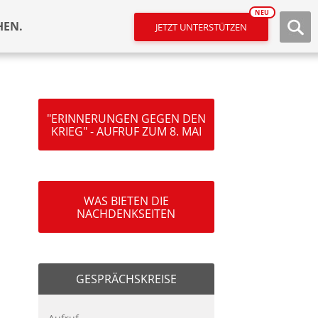
NEU
HEN.
JETZT UNTERSTÜTZEN
"ERINNERUNGEN GEGEN DEN
KRIEG" - AUFRUF ZUM 8. MAI
WAS BIETEN DIE
NACHDENKSEITEN
GESPRÄCHSKREISE