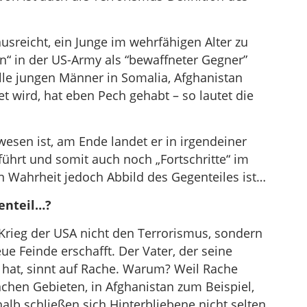
usreicht, ein Junge im wehrfähigen Alter zu
“ in der US-Army als “bewaffneter Gegner”
lle jungen Männer in Somalia, Afghanistan
t wird, hat eben Pech gehabt – so lautet die
esen ist, am Ende landet er in irgendeiner
anführt und somit auch noch „Fortschritte“ im
in Wahrheit jedoch Abbild des Gegenteiles ist…
enteil…?
Krieg der USA nicht den Terrorismus, sondern
eue Feinde erschafft. Der Vater, der seine
 hat, sinnt auf Rache. Warum? Weil Rache
chen Gebieten, in Afghanistan zum Beispiel,
shalb schließen sich Hinterbliebene nicht selten