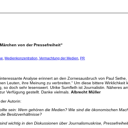
 Märchen von der Pressefreiheit“
se
,
Medienkonzentration, Vermachtung der Medien
,
PR
 interessante Analyse erinnert an den Zornesausbruch von Paul Seth
chen Leuten, ihre Meinung zu verbreiten.“ Um diese bittere Wirklichkeit k
, so doch sehr lesenswert. Ulrike Sumfleth ist Journalistin. Näheres
ur Verfügung gestellt. Danke vielmals.
Albrecht Müller
der Autorin:
 sollte sein: Wem gehören die Medien? Wie sind die ökonomischen Mac
ie Besitzverhältnisse?
ind wichtig in den Diskussionen über Journalismuskrise, Pressefreihei