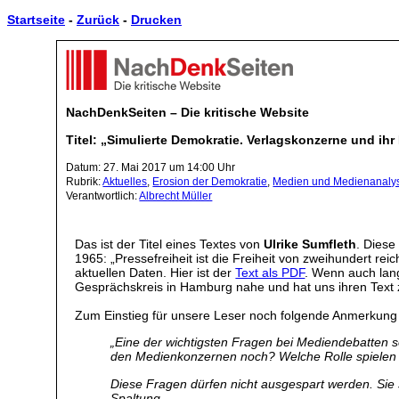
Startseite
-
Zurück
-
Drucken
NachDenkSeiten – Die kritische Website
Titel: „Simulierte Demokratie. Verlagskonzerne und ihr
Datum: 27. Mai 2017 um 14:00 Uhr
Rubrik:
Aktuelles
,
Erosion der Demokratie
,
Medien und Medienanaly
Verantwortlich:
Albrecht Müller
Das ist der Titel eines Textes von
Ulrike Sumfleth
. Diese
1965: „Pressefreiheit ist die Freiheit von zweihundert rei
aktuellen Daten. Hier ist der
Text als PDF
. Wenn auch lang
Gesprächskreis in Hamburg nahe und hat uns ihren Text z
Zum Einstieg für unsere Leser noch folgende Anmerkung 
„Eine der wichtigsten Fragen bei Mediendebatten
den Medienkonzernen noch? Welche Rolle spielen d
Diese Fragen dürfen nicht ausgespart werden. Sie s
Spaltung.