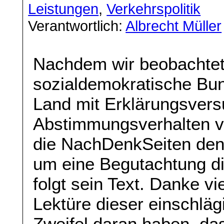
Leistungen
,
Verkehrspolitik
Verantwortlich:
Albrecht Müller
Nachdem wir beobachtet 
sozialdemokratische Bu
Land mit Erklärungsver
Abstimmungsverhalten vo
die NachDenkSeiten d
um eine Begutachtung die
folgt sein Text. Danke v
Lektüre dieser einschlä
Zweifel daran haben, da