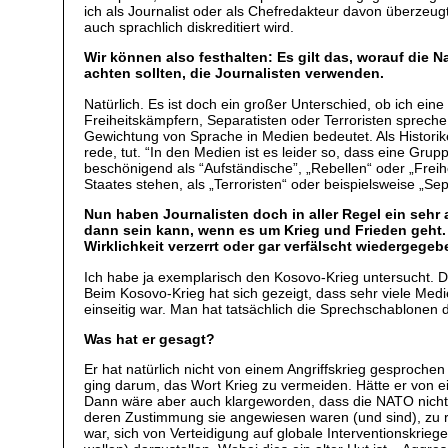
ich als Journalist oder als Chefredakteur davon überzeugt 
auch sprachlich diskreditiert wird.
Wir können also festhalten: Es gilt das, worauf di
achten sollten, die Journalisten verwenden.
Natürlich. Es ist doch ein großer Unterschied, ob ich eine
Freiheitskämpfern, Separatisten oder Terroristen spreche.
Gewichtung von Sprache in Medien bedeutet. Als Historik
rede, tut. “In den Medien ist es leider so, dass eine Gr
beschönigend als “Aufständische”, „Rebellen“ oder „Frei
Staates stehen, als „Terroristen“ oder beispielsweise „Se
Nun haben Journalisten doch in aller Regel ein seh
dann sein kann, wenn es um Krieg und Frieden geht. 
Wirklichkeit verzerrt oder gar verfälscht wiedergege
Ich habe ja exemplarisch den Kosovo-Krieg untersucht. Di
Beim Kosovo-Krieg hat sich gezeigt, dass sehr viele Medi
einseitig war. Man hat tatsächlich die Sprechschablone
Was hat er gesagt?
Er hat natürlich nicht von einem Angriffskrieg gesprochen 
ging darum, das Wort Krieg zu vermeiden. Hätte er von e
Dann wäre aber auch klargeworden, dass die NATO nicht 
deren Zustimmung sie angewiesen waren (und sind), zu re
war, sich von Verteidigung auf globale Interventionskri