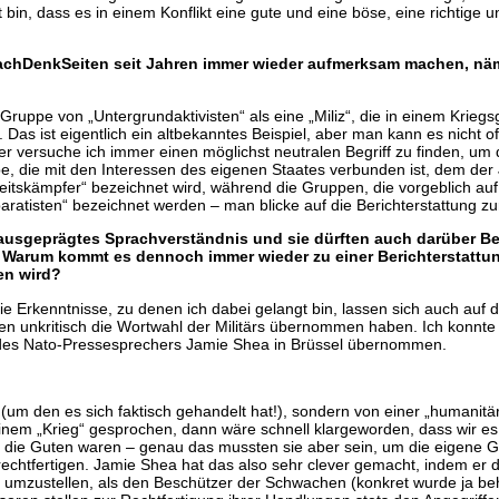
bin, dass es in einem Konflikt eine gute und eine böse, eine richtige un
e NachDenkSeiten seit Jahren immer wieder aufmerksam machen, nä
 Gruppe von „Untergrundaktivisten“ als eine „Miliz“, die in einem Kriegsg
 Das ist eigentlich ein altbekanntes Beispiel, aber man kann es nicht 
er versuche ich immer einen möglichst neutralen Begriff zu finden, um
uppe, die mit den Interessen des eigenen Staates verbunden ist, dem de
heitskämpfer“ bezeichnet wird, während die Gruppen, die vorgeblich au
paratisten“ bezeichnet werden – man blicke auf die Berichterstattung zu
r ausgeprägtes Sprachverständnis und sie dürften auch darüber B
Warum kommt es dennoch immer wieder zu einer Berichterstattung,
ben wird?
e Erkenntnisse, zu denen ich dabei gelangt bin, lassen sich auch auf 
en unkritisch die Wortwahl der Militärs übernommen haben. Ich konnte a
n des Nato-Pressesprechers Jamie Shea in Brüssel übernommen.
(um den es sich faktisch gehandelt hat!), sondern von einer „humanitäre
inem „Krieg“ gesprochen, dann wäre schnell klargeworden, dass wir es
die Guten waren – genau das mussten sie aber sein, um die eigene Ge
chtfertigen. Jamie Shea hat das also sehr clever gemacht, indem er d
ege umzustellen, als den Beschützer der Schwachen (konkret wurde ja b