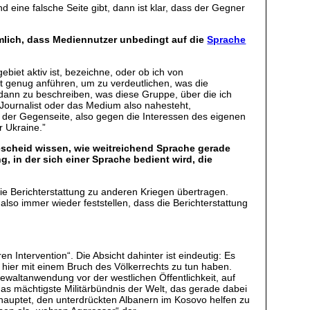
d eine falsche Seite gibt, dann ist klar, dass der Gegner
mlich, dass Mediennutzer unbedingt auf die
Sprache
ebiet aktiv ist, bezeichne, oder ob ich von
oft genug anführen, um zu verdeutlichen, was die
 dann zu beschreiben, was diese Gruppe, über die ich
r Journalist oder das Medium also nahesteht,
f der Gegenseite, also gegen die Interessen des eigenen
r Ukraine.”
escheid wissen, wie weitreichend Sprache gerade
 in der sich einer Sprache bedient wird, die
die Berichterstattung zu anderen Kriegen übertragen.
lso immer wieder feststellen, dass die Berichterstattung
n Intervention“. Die Absicht dahinter ist eindeutig: Es
 hier mit einem Bruch des Völkerrechts zu tun haben.
waltanwendung vor der westlichen Öffentlichkeit, auf
as mächtigste Militärbündnis der Welt, das gerade dabei
ehauptet, den unterdrückten Albanern im Kosovo helfen zu