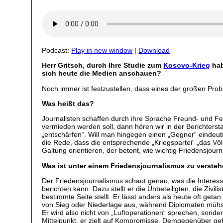
Podcast:
Play in new window
|
Download
Herr Gritsch, durch Ihre Studie zum
Kosovo-Krieg
hab
sich heute die Medien anschauen?
Noch immer ist festzustellen, dass eines der großen Prob
Was heißt das?
Journalisten schaffen durch ihre Sprache Freund- und Fe
vermieden werden soll, dann hören wir in der Berichtersta
„entschärfen“. Will man hingegen einen „Gegner“ eindeutig
die Rede, dass die entsprechende „Kriegspartei“ „das Völ
Galtung orientieren, der betont, wie wichtig Friedensjourn
Was ist unter einem Friedensjournalismus zu verste
Der Friedensjournalismus schaut genau, was die Interess
berichten kann. Dazu stellt er die Unbeteiligten, die Zivil
bestimmte Seite stellt. Er lässt anders als heute oft get
von Sieg oder Niederlage aus, während Diplomaten mühsa
Er wird also nicht von „Luftoperationen“ sprechen, sond
Mittelpunkt, er zielt auf Kompromisse. Demgegenüber geh