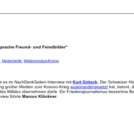
 Sprache Freund- und Feindbilder“
h
,
Medienkritik
,
Militäreinsätze/Kriege
t es im NachDenkSeiten-Interview mit
Kurt Gritsch
. Der Schweizer Hi
attung großer Medien zum Kosovo-Krieg
auseinandergesetzt
hat, betont, 
he des Militärs übernehmen dürfe. Ein Friedensjournalismus bezeichne B
rview führte
Marcus Klöckner
.