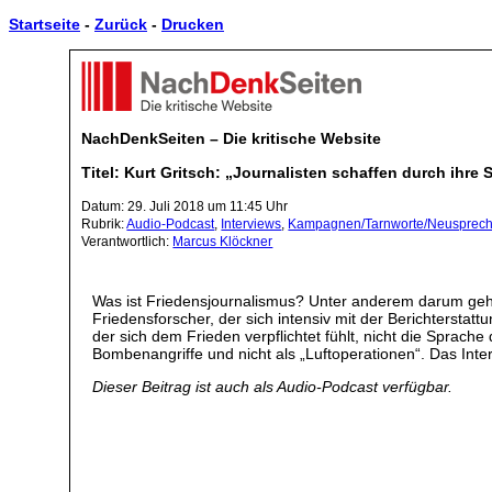
Startseite
-
Zurück
-
Drucken
NachDenkSeiten – Die kritische Website
Titel: Kurt Gritsch: „Journalisten schaffen durch ihre
Datum: 29. Juli 2018 um 11:45 Uhr
Rubrik:
Audio-Podcast
,
Interviews
,
Kampagnen/Tarnworte/Neusprec
Verantwortlich:
Marcus Klöckner
Was ist Friedensjournalismus? Unter anderem darum geh
Friedensforscher, der sich intensiv mit der Berichterst
der sich dem Frieden verpflichtet fühlt, nicht die Sprac
Bombenangriffe und nicht als „Luftoperationen“. Das Inte
Dieser Beitrag ist auch als Audio-Podcast verfügbar.