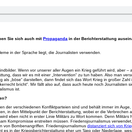
en Sie sich auch mit
Propaganda
in der Berichterstattung ausei
leme in der Sprache liegt, die Journalisten verwenden.
indbilder. Wenn vor unserer aller Augen ein Krieg geführt wird, aber 
ttung, dass wir es mit einer „Intervention“ zu tun haben. Also man ver
 als „böse“ darstellen, dann findet sich das Wort Krieg in großer Zahl
kerrecht bricht“. Mir fällt also auf, dass auch heute noch Journalisten
alismus ist.
hen?
en der verschiedenen Konfliktparteien sind und behält immer im Auge,
isten, in den Mittelpunkt der Berichterstattung, wobei er die Verbrechen a
an wird eben nicht in erster Linie Militärs zu Wort kommen. Denn Militä
m Kompromisse erstreiten müssen. Friedensjournalismus verwendet, was
ern von Bombenangriffen. Friedensjournalismus
distanziert sich von Kri
t es in der Kriegsberichterstattung eher um Sieg oder Niederlage, we