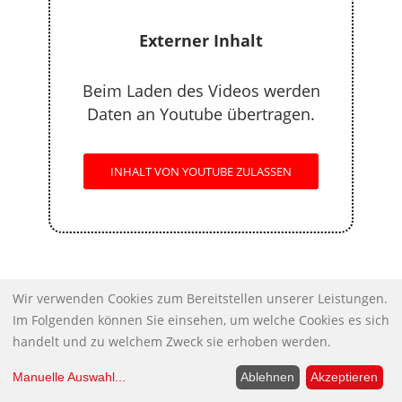
Externer Inhalt
Beim Laden des Videos werden
Daten an Youtube übertragen.
INHALT VON YOUTUBE ZULASSEN
Uwe Krüger: Der Einfluss von Eliten auf
Wir verwenden Cookies zum Bereitstellen unserer Leistungen.
Im Folgenden können Sie einsehen, um welche Cookies es sich
Leitmedien und Alpha-Journalisten
handelt und zu welchem Zweck sie erhoben werden.
Außenminister Joschka Fischer unterstrich
Manuelle Auswahl
...
Ablehnen
Akzeptieren
damals seine Zustimmung zum ersten