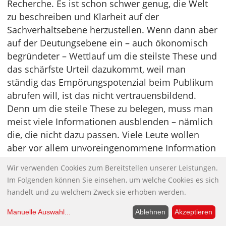
Recherche. Es ist schon schwer genug, die Welt
zu beschreiben und Klarheit auf der
Sachverhaltsebene herzustellen. Wenn dann aber
auf der Deutungsebene ein – auch ökonomisch
begründeter – Wettlauf um die steilste These und
das schärfste Urteil dazukommt, weil man
ständig das Empörungspotenzial beim Publikum
abrufen will, ist das nicht vertrauensbildend.
Denn um die steile These zu belegen, muss man
meist viele Informationen ausblenden – nämlich
die, die nicht dazu passen. Viele Leute wollen
aber vor allem unvoreingenommene Information
und nüchterne Analyse, um darauf aufbauend ihr
Wir verwenden Cookies zum Bereitstellen unserer Leistungen.
eigenes Urteil zu fällen.
Im Folgenden können Sie einsehen, um welche Cookies es sich
handelt und zu welchem Zweck sie erhoben werden.
Ich bedanke mich für das Gespräch.
Manuelle Auswahl
...
Ablehnen
Akzeptieren
Uwe Krüger
ist wissenschaftlicher Mitarbeiter