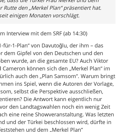
nde, dass die Türkei Frau Merkel und dem
 Rutte den „Merkel Plan“ präsentiert hat.
seit einigen Monaten vorschlägt.
m Interview mit dem SRF (ab 14:30)
-für-1-Plan“ von Davutoğlu, der ihm – das
 vor dem Gipfel von den Deutschen und den
oben wurde, an die gesamte EU? Auch Viktor
d Cameron können sich den „Merkel Plan“ im
ürlich auch den „Plan Samsom“. Warum bringt
en ins Spiel, wenn die Autoren der Vorlage,
som, selbst die Perspektive ausschließen,
ntieren? Die Antwort kann eigentlich nur
z vor den Landtagswahlen noch ein wenig Zeit
ch eine reine Showveranstaltung. Was letzten
d und der Türkei beschlossen wird, dürfte in
eststehen und dem „Merkel Plan“