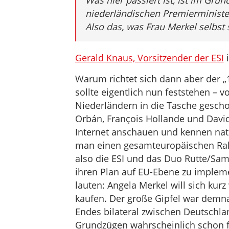
Was hier passiert ist, ist im Gru
niederländischen Premierminister
Also das, was Frau Merkel selbst 
Gerald Knaus, Vorsitzender der ESI
i
Warum richtet sich dann aber der „1
sollte eigentlich nun feststehen –
Niederländern in die Tasche gesch
Orbán, François Hollande und Davi
Internet anschauen und kennen nat
man einen gesamteuropäischen Rahm
also die ESI und das Duo Rutte/Sam
ihren Plan auf EU-Ebene zu impleme
lauten: Angela Merkel will sich kur
kaufen. Der große Gipfel war demna
Endes bilateral zwischen Deutschlan
Grundzügen wahrscheinlich schon f