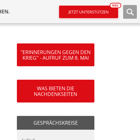
NEU
HEN.
JETZT UNTERSTÜTZEN
"ERINNERUNGEN GEGEN DEN
KRIEG" - AUFRUF ZUM 8. MAI
WAS BIETEN DIE
NACHDENKSEITEN
GESPRÄCHSKREISE