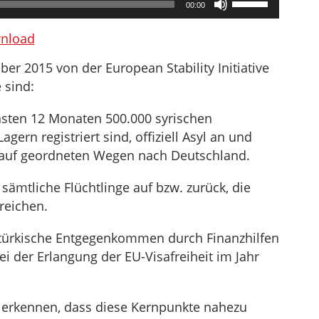
00:00
Hoch/Runter
benutzen,
nload
um
er 2015 von der European Stability Initiative
die
 sind:
Lautstärke
zu
hsten 12 Monaten 500.000 syrischen
regeln.
agern registriert sind, offiziell Asyl an und
ge auf geordneten Wegen nach Deutschland.
ämtliche Flüchtlinge auf bzw. zurück, die
reichen.
türkische Entgegenkommen durch Finanzhilfen
ei der Erlangung der EU-Visafreiheit im Jahr
erkennen, dass diese Kernpunkte nahezu