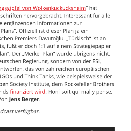
ingsgipfel von Wolkenkuckucksheim
“ hat
uschriften hervorgebracht. Interessant für alle
die ergänzenden Informationen zur
ans“. Offiziell ist dieser Plan ja ein
chen Premiers Davutoğlu. „Türkisch“ ist an
, fußt er doch 1:1 auf einem Strategiepapier
n“. Der „Merkel Plan“ wurde übrigens nicht,
eutschen Regierung, sondern von der ESI,
entworfen, das von zahlreichen europäischen
GOs und Think Tanks, wie beispielsweise der
en Society Institute, dem Rockefeller Brothers
unds
finanziert wird
. Honi soit qui mal y pense,
 Von
Jens Berger
.
odcast verfügbar.
Pfeiltasten