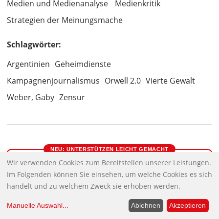
Medien und Medienanalyse
Medienkritik
Strategien der Meinungsmache
Schlagwörter:
Argentinien
Geheimdienste
Kampagnenjournalismus
Orwell 2.0
Vierte Gewalt
Weber, Gaby
Zensur
NEU: UNTERSTÜTZEN LEICHT GEMACHT
Wir verwenden Cookies zum Bereitstellen unserer Leistungen.
Im Folgenden können Sie einsehen, um welche Cookies es sich
Unabhängiger Journalismus braucht
handelt und zu welchem Zweck sie erhoben werden.
unabhängige Finanzierung
Die NachDenkSeiten sind für eine kritische
Manuelle Auswahl
...
Ablehnen
Akzeptieren
Meinungsbildung wichtig, das sagen uns sehr, sehr