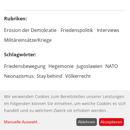
Rubriken:
Erosion der Demokratie
Friedenspolitik
Interviews
Militäreinsätze/Kriege
Schlagwörter:
Friedensbewegung
Hegemonie
Jugoslawien
NATO
Neonazismus
Stay behind
Völkerrecht
Wir verwenden Cookies zum Bereitstellen unserer Leistungen.
Im Folgenden können Sie einsehen, um welche Cookies es sich
NEU: UNTERSTÜTZEN LEICHT GEMACHT
handelt und zu welchem Zweck sie erhoben werden.
Unabhängiger Journalismus braucht
Manuelle Auswahl
...
Ablehnen
Akzeptieren
unabhängige Finanzierung