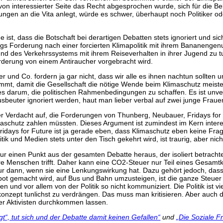
 interessierter Seite das Recht abgesprochen wurde, sich für die B
gen an die Vita anlegt, würde es schwer, überhaupt noch Politiker oder 
ist, dass die Botschaft bei derartigen Debatten stets ignoriert und si
ergs Forderung nach einer forcierten Klimapolitik mit ihrem Bananeng
d des Verkehrssystems mit ihrem Reiseverhalten in ihrer Jugend zu t
orderung von einem Antiraucher vorgebracht wird.
er und Co. fordern ja gar nicht, dass wir alle es ihnen nachtun sollten
nimmt, damit die Gesellschaft die nötige Wende beim Klimaschutz meiste
s darum, die politischen Rahmenbedingungen zu schaffen. Es ist unver
sbeuter ignoriert werden, haut man lieber verbal auf zwei junge Fraue
er Verdacht auf, die Forderungen von Thunberg, Neubauer, Fridays for F
aschutz zahlen müssten. Dieses Argument ist zumindest im Kern interes
idays for Future ist ja gerade eben, dass Klimaschutz eben keine Frag
k und Medien stets unter den Tisch gekehrt wird, ist traurig, aber nicht
einen Punkt aus der gesamten Debatte heraus, der isoliert betrachtet in
ere Menschen trifft. Daher kann eine CO2-Steuer nur Teil eines Gesamt
nur dann, wenn sie eine Lenkungswirkung hat. Dazu gehört jedoch, dass e
ot gemacht wird, auf Bus und Bahn umzusteigen, ist die ganze Steuer s
 und vor allem von der Politik so nicht kommuniziert. Die Politik ist 
zept tunlichst zu verdrängen. Das muss man kritisieren. Aber auch da
der Aktivisten durchkommen lassen.
t“, tut sich und der Debatte damit keinen Gefallen“
und
„Die Soziale 