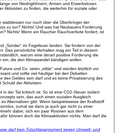
elange von Niedriglöhnern, Armen und Erwerbslosen
Aktivisten zu finden, die weiterhin für soziale oder
ch stattdessen nur noch über die Überbringer der
enuss zu tun? Nichts! Und was hat Neubauers Forderung
un? Nichts! Wenn ein Raucher Rauchverbote fordert, ist
 und „Sünder“ im Fegefeuer landen. Sie fordern von der
rt. Das persönliche Verhalten mag ein Teil in diesem
ständlich, warum eine derart positive Forderung die
n ein, die den Klimawandel bändigen wollen.
uture und Co. seien „elitär“ und würden letztlich vor
sant und sollte viel häufiger bei den Debatten
e des Geldes sein darf und es keine Privatisierung des
 Schuld der Aktivisten.
 der Tat kritisch ist. So ist eine CO2-Steuer isoliert
konzepts sein, das auch einen sozialen Ausgleich
s Alternativen gibt. Wenn beispielsweise der Kraftstoff
innlos, zumal sie dann ja auch gar nicht zu einer
vielmehr dabei, sich ein paar Rosinen aus dem
für können doch die Klimaaktivsten nichts. Man darf die
Frage darf kein Totschlagargument gegen Umwelt- und