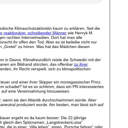
wedische Klimaschutzaktivistin kaum zu erklären. Seit die
er reaktionärer, schreibender Männer
wie Henryk M.
en rechten Internetmedien. Dort hat man alle
ht ihr offen den Tod. Aber es ist beileibe nicht nur
en „Gretel“ zu hören. Was hat das Mädchen diesen
orum in Davos. Klimafreundlich reiste die Schwedin mit der
ananen am Bildrand stürzten, das offenbar
zu ihrer
den, ihr Recht verspielt, sich zu klimapolitischen
, teuer und einer ihrer Skipper ein monegassischer Prinz.
 schadet? Ist es so schlimm, dass ein PR-interessiertes
g, auf eine Vereinnahmung hinzuweisen.
iser, wenn sie den Atlantik durchschwimmen würde. Aber
maneutral produziert wurde. Am besten, man lässt sich auf
eubauer ergeht es da kaum besser. Die 22-jährige
uch gleich den Spitznamen „LangstreckenLuisa“
i, die in einer „Villa leben“, einen „Porsche fahren“ oder