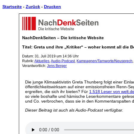
Startseite
-
Zurück
-
Drucken
NachDenkSeiten – Die kritische Website
Titel: Greta und ihre „Kritiker“ – woher kommt all die 
Datum: 31. Juli 2019 um 14:36 Uhr
Rubrik:
Aktuelles
,
Audio-Podcast
,
Kampagnen/Tarnworte/Neusprech
Verantwortlich:
Jens Berger
Die junge Klimaaktivistin Greta Thunberg folgt einer Ei
öffentlichkeitswirksam auf einer emissionsfreien Renn-Seg
ergreifen, die sich ihr bieten? Für
1.518 Leser von welt.d
so viele boshafte und hämische Leserkommentare geles
und Co. verbrochen, dass sie in den Kommentarspalten 
Dieser Beitrag ist auch als Audio-Podcast verfügbar.