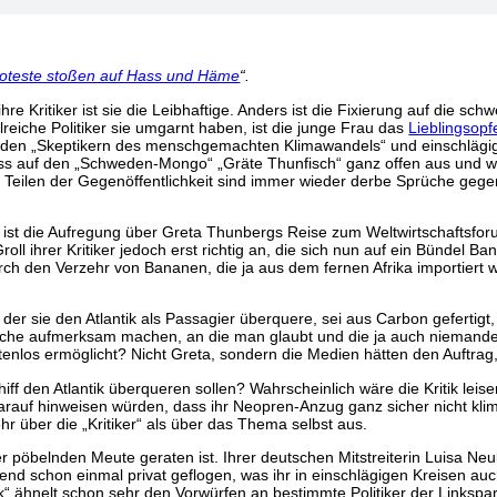
proteste stoßen auf Hass und Häme
“.
re Kritiker ist sie die Leibhaftige. Anders ist die Fixierung auf die sch
reiche Politiker sie umgarnt haben, ist die junge Frau das
Lieblingsopf
i den „Skeptikern des menschgemachten Klimawandels“ und einschlägig
auf den „Schweden-Mongo“ „Gräte Thunfisch“ ganz offen aus und wünsc
d Teilen der Gegenöffentlichkeit sind immer wieder derbe Sprüche geg
ritik“ ist die Aufregung über Greta Thunbergs Reise zum Weltwirtschaftsf
ll ihrer Kritiker jedoch erst richtig an, die sich nun auf ein Bündel B
h den Verzehr von Bananen, die ja aus dem fernen Afrika importiert wer
t der sie den Atlantik als Passagier überquere, sei aus Carbon gefertigt
ache aufmerksam machen, an die man glaubt und die ja auch niemandem
stenlos ermöglicht? Nicht Greta, sondern die Medien hätten den Auftra
hiff den Atlantik überqueren sollen? Wahrscheinlich wäre die Kritik le
darauf hinweisen würden, dass ihr Neopren-Anzug ganz sicher nicht kli
hr über die „Kritiker“ als über das Thema selbst aus.
iner pöbelnden Meute geraten ist. Ihrer deutschen Mitstreiterin Luisa N
gend schon einmal privat geflogen, was ihr in einschlägigen Kreisen a
k“ ähnelt schon sehr den Vorwürfen an bestimmte Politiker der Linksparte