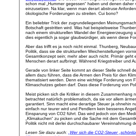
schon mal „Hummer gegessen“ haben und denen daher von
einzusetzen. Na klar, wenn man derart abstruse Anforderun
ökologische Forderungen zu streiten. Cui bono?
Ein beliebter Trick der zugrundeliegenden Meinungsmache 
Botschaft gestritten wird. Was hat beispielsweise Thunb
nach einem strukturellen Wandel der Energieerzeugung un
dies eigentlich ja sogar glaubwürdiger, als wenn diese F
Aber das trifft es ja noch nicht einmal. Thunberg, Neubau
Politik, dass sie die strukturellen Weichenstellungen vor
Gesamtkonzept sein; mehr aber auch nicht. Primär geht e
Menschen derart aufbringt. Während Kriegstreiber und Au
Gerade von linker Seite kommt an dieser Stelle schnell d
allem dazu führen, dass die Armen den Preis für den Klim
thematisiert werden. Denn eine wichtige Forderung von Fr
Klimaschutzes geben darf. Dass diese Forderung von Politi
Meist picken sich die Kritiker in diesem Zusammenhang nur 
betrachtet natürlich problematisch, da sie vor allem ärm
garantiert. Sinn macht eine derartige Steuer ja ohnehin 
einfach nur teurer wird und Pendlern kein besseres Angeb
Einsparung von CO2 führt. Das wird jedoch von den Medien
„Klimakuchen“ zu picken und die Sache mit dem Gesamtkon
Politik nicht mit derlei durchschaubarer Vereinnahmung 
Lesen Sie dazu auch:
„Wer sich die CO2-Steuer „schönlüg