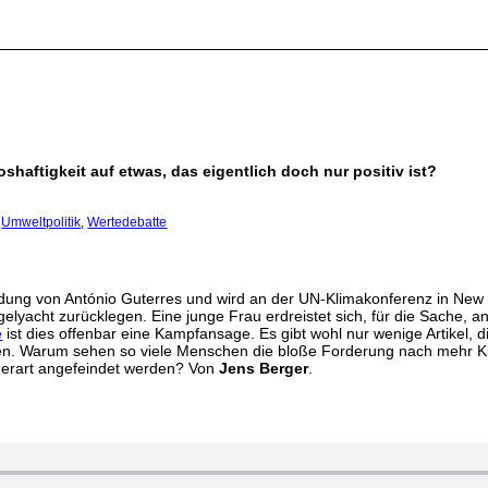
Boshaftigkeit auf etwas, das eigentlich doch nur positiv ist?
,
Umweltpolitik
,
Wertedebatte
nladung von António Guterres und wird an der UN-Klimakonferenz in New
elyacht zurücklegen. Eine junge Frau erdreistet sich, für die Sache, a
e
ist dies offenbar eine Kampfansage. Es gibt wohl nur wenige Artikel,
en. Warum sehen so viele Menschen die bloße Forderung nach mehr K
derart angefeindet werden? Von
Jens Berger
.