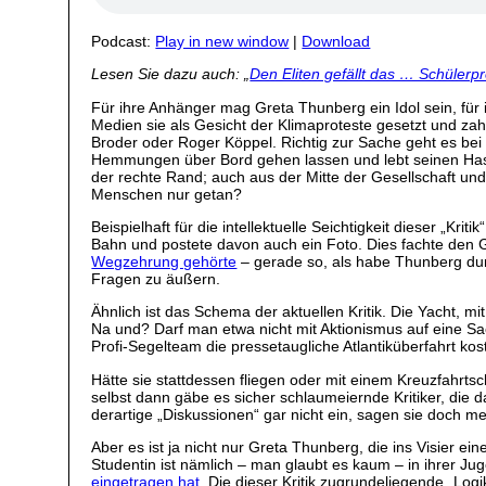
Podcast:
Play in new window
|
Download
Lesen Sie dazu auch: „
Den Eliten gefällt das … Schüler
Für ihre Anhänger mag Greta Thunberg ein Idol sein, für ih
Medien sie als Gesicht der Klimaproteste gesetzt und zahl
Broder oder Roger Köppel. Richtig zur Sache geht es be
Hemmungen über Bord gehen lassen und lebt seinen Hass 
der rechte Rand; auch aus der Mitte der Gesellschaft un
Menschen nur getan?
Beispielhaft für die intellektuelle Seichtigkeit dieser „K
Bahn und postete davon auch ein Foto. Dies fachte den Gro
Wegzehrung gehörte
– gerade so, als habe Thunberg durc
Fragen zu äußern.
Ähnlich ist das Schema der aktuellen Kritik. Die Yacht, mi
Na und? Darf man etwa nicht mit Aktionismus auf eine S
Profi-Segelteam die pressetaugliche Atlantiküberfahrt ko
Hätte sie stattdessen fliegen oder mit einem Kreuzfahrtsc
selbst dann gäbe es sicher schlaumeiernde Kritiker, die 
derartige „Diskussionen“ gar nicht ein, sagen sie doch me
Aber es ist ja nicht nur Greta Thunberg, die ins Visier e
Studentin ist nämlich – man glaubt es kaum – in ihrer Ju
eingetragen hat
. Die dieser Kritik zugrundeliegende „Logi