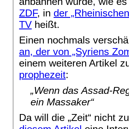
anbahnen würde, wie es 
ZDF
, in
der „Rheinischen
TV
heißt.
Einen nochmals verschär
an, der von „Syriens Zo
einem weiteren Artikel z
prophezeit
:
„Wenn das Assad-Reg
ein Massaker“
Da will die „Zeit“ nicht 
diesem Artikel
eine Inter