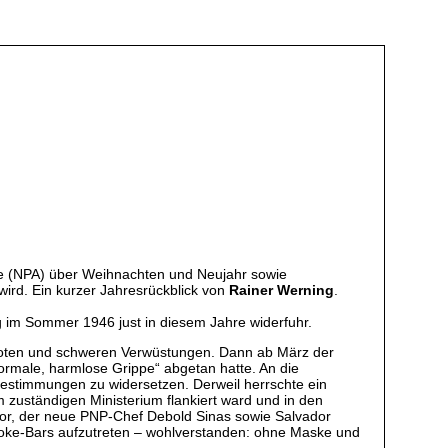
ee (NPA) über Weihnachten und Neujahr sowie
ird. Ein kurzer Jahresrückblick von
Rainer Werning
.
g im Sommer 1946 just in diesem Jahre widerfuhr.
 Toten und schweren Verwüstungen. Dann ab März der
ormale, harmlose Grippe“ abgetan hatte. An die
n-Bestimmungen zu widersetzen. Derweil herrschte ein
zuständigen Ministerium flankiert ward und in den
ator, der neue PNP-Chef Debold Sinas sowie Salvador
araoke-Bars aufzutreten – wohlverstanden: ohne Maske und