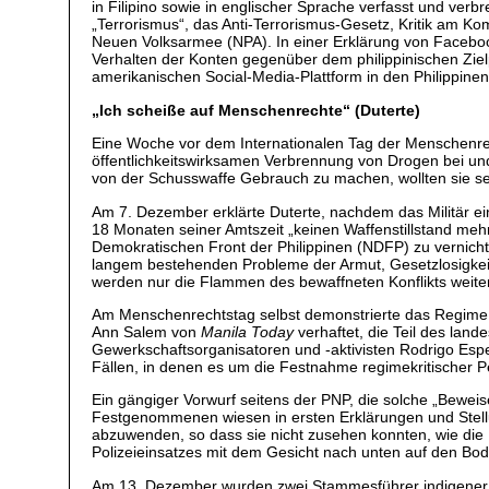
in Filipino sowie in englischer Sprache verfasst und verbr
„Terrorismus“, das Anti-Terrorismus-Gesetz, Kritik am K
Neuen Volksarmee (NPA). In einer Erklärung von Facebook 
Verhalten der Konten gegenüber dem philippinischen Ziel
amerikanischen Social-Media-Plattform in den Philippinen
„Ich scheiße auf Menschenrechte“ (Duterte)
Eine Woche vor dem Internationalen Tag der Menschenrech
öffentlichkeitswirksamen Verbrennung von Drogen bei und 
von der Schusswaffe Gebrauch zu machen, wollten sie se
Am 7. Dezember erklärte Duterte, nachdem das Militär e
18 Monaten seiner Amtszeit „keinen Waffenstillstand me
Demokratischen Front der Philippinen (NDFP) zu vernichte
langem bestehenden Probleme der Armut, Gesetzlosigkeit
werden nur die Flammen des bewaffneten Konflikts weite
Am Menschenrechtstag selbst demonstrierte das Regime e
Ann Salem von
Manila Today
verhaftet, die Teil des lan
Gewerkschaftsorganisatoren und -aktivisten Rodrigo Espe
Fällen, in denen es um die Festnahme regimekritischer 
Ein gängiger Vorwurf seitens der PNP, die solche „Beweis
Festgenommenen wiesen in ersten Erklärungen und Stell
abzuwenden, so dass sie nicht zusehen konnten, wie die
Polizeieinsatzes mit dem Gesicht nach unten auf den Bo
Am 13. Dezember wurden zwei Stammesführer indigener V