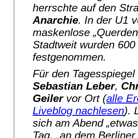
herrschte auf den St
Anarchie
. In der U1 
maskenlose „Querdenke
Stadtweit wurden 600
festgenommen.
Für den Tagesspiegel
Sebastian Leber
,
Chr
Geiler
vor Ort (
alle E
Liveblog nachlesen
).
sich am Abend „etwas
Tag, „an dem Berliner 