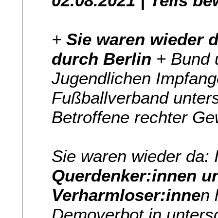
02.08.2021 | Teils be
+
Sie waren wieder 
durch Berlin
+ Bund 
Jugendlichen Impfan
Fußballverband unters
Betroffene rechter Ge
Sie waren wieder da:
Querdenker:innen u
Verharmloser:inne
n 
Demoverbot in untersc