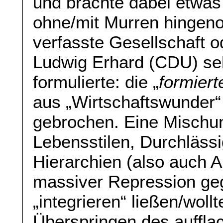
und brachte dabei etwas
ohne/mit Murren hingeno
verfasste Gesellschaft 
Ludwig Erhard (CDU) se
formulierte: die „
formiert
aus „Wirtschaftswunder“ 
gebrochen. Eine Mischun
Lebensstilen, Durchläss
Hierarchien (also auch 
massiver Repression geg
„integrieren“ ließen/wollt
Überspringen des auffl