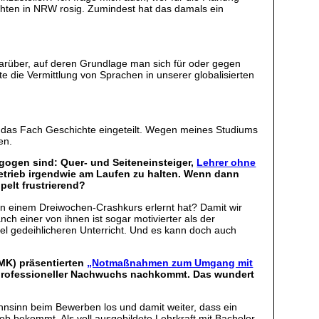
ichten in NRW rosig. Zumindest hat das damals ein
 darüber, auf deren Grundlage man sich für oder gegen
 die Vermittlung von Sprachen in unserer globalisierten
ür das Fach Geschichte eingeteilt. Wegen meines Studiums
en.
dagogen sind: Quer- und Seiteneinsteiger,
Lehrer ohne
Betrieb irgendwie am Laufen zu halten. Wenn dann
pelt frustrierend?
 in einem Dreiwochen-Crashkurs erlernt hat? Damit wir
ch einer von ihnen ist sogar motivierter als der
el gedeihlicheren Unterricht. Und es kann doch auch
MK) präsentierten
„Notmaßnahmen zum Umgang mit
 professioneller Nachwuchs nachkommt. Das wundert
nsinn beim Bewerben los und damit weiter, dass ein
b bekommt. Als voll ausgebildete Lehrkraft mit Bachelor,