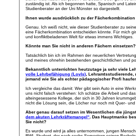
zuständig ist. Als ich begonnen hatte, Spanisch und Late
Studienberater an der Uni Münster so dargestellt.
Ihnen wurde ausdrücklich zu der Fächerkombination 
Genau. Ich weiß nicht, wie dieser Studienberater zu sei
eine Fächerkombination entscheiden könnte. Für mich gin
und konfliktbeladenen Welt für etwas immens Wichtiges.
Könnte man Sie nicht in anderen Fächern einsetzen?
Tatsächlich bin ich im Rahmen der neuerlichen Vertretung
und meines ohnehin bestehenden geschichtlichen und po
Bekanntlich unterrichten heutzutage ja sehr viele Le
volle Lehrbefähigung (Lovls)
, Lehramtsstudierende, 
jemand wie Sie als echter pädagogischer Profi haufe
Ich vergleiche das damit: Wer gibt sein Auto in eine Wer
uns nicht falsch verstehen: Ich schätze die Arbeit und d
alteingesessene Kollege, der sich in 30 Jahren krummgeb
nicht die Lösung sein, die Löcher nur noch mit Quer- und
Aber genau darauf setzen im Wesentlichen die jüngs
dem akuten Lehrkräftemangel“
. Das Hauptmanko bes
Sie nicht?
Es wurde und wird ja alles unternommen, jungen Mensche
BWL-Student, der nach sechs Semestern seinen Bachelor-Ab