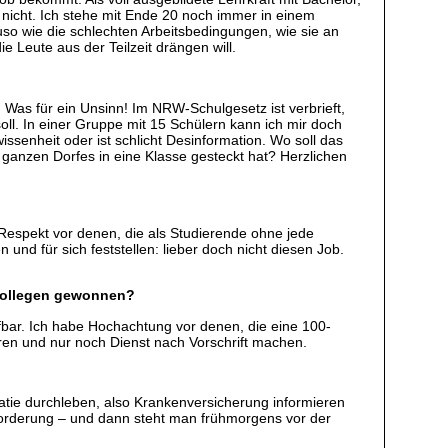
icht. Ich stehe mit Ende 20 noch immer in einem
uso wie die schlechten Arbeitsbedingungen, wie sie an
 Leute aus der Teilzeit drängen will.
 Was für ein Unsinn! Im NRW-Schulgesetz ist verbrieft,
ll. In einer Gruppe mit 15 Schülern kann ich mir doch
ssenheit oder ist schlicht Desinformation. Wo soll das
 ganzen Dorfes in eine Klasse gesteckt hat? Herzlichen
n Respekt vor denen, die als Studierende ohne jede
nd für sich feststellen: lieber doch nicht diesen Job.
n Kollegen gewonnen?
eifbar. Ich habe Hochachtung vor denen, die eine 100-
eren und nur noch Dienst nach Vorschrift machen.
atie durchleben, also Krankenversicherung informieren
sforderung – und dann steht man frühmorgens vor der