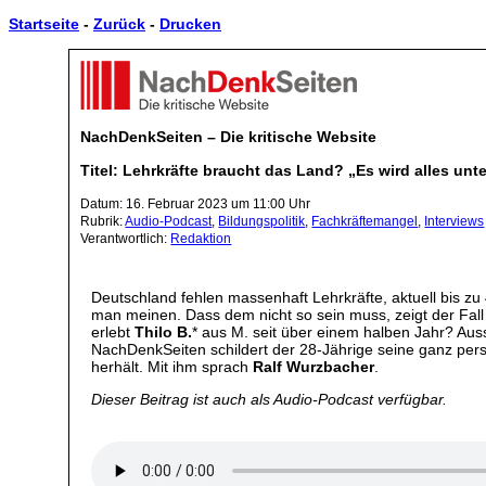
Startseite
-
Zurück
-
Drucken
NachDenkSeiten – Die kritische Website
Titel: Lehrkräfte braucht das Land? „Es wird alles u
Datum: 16. Februar 2023 um 11:00 Uhr
Rubrik:
Audio-Podcast
,
Bildungspolitik
,
Fachkräftemangel
,
Interviews
Verantwortlich:
Redaktion
Deutschland fehlen massenhaft Lehrkräfte, aktuell bis z
man meinen. Dass dem nicht so sein muss, zeigt der Fall
erlebt
Thilo B.
* aus M. seit über einem halben Jahr? Aus
NachDenkSeiten schildert der 28-Jährige seine ganz persö
herhält. Mit ihm sprach
Ralf Wurzbacher
.
Dieser Beitrag ist auch als Audio-Podcast verfügbar.