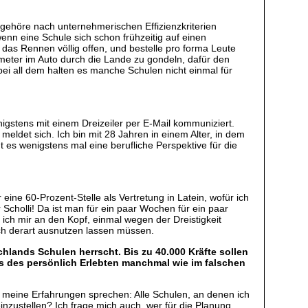
g gehöre nach unternehmerischen Effizienzkriterien
nn eine Schule sich schon frühzeitig auf einen
e das Rennen völlig offen, und bestelle pro forma Leute
meter im Auto durch die Lande zu gondeln, dafür den
bei all dem halten es manche Schulen nicht einmal für
igstens mit einem Dreizeiler per E-Mail kommuniziert.
eldet sich. Ich bin mit 28 Jahren in einem Alter, in dem
es wenigstens mal eine berufliche Perspektive für die
r eine 60-Prozent-Stelle als Vertretung in Latein, wofür ich
Scholli! Da ist man für ein paar Wochen für ein paar
ich mir an den Kopf, einmal wegen der Dreistigkeit
ich derart ausnutzen lassen müssen.
hlands Schulen herrscht. Bis zu 40.000 Kräfte sollen
hts des persönlich Erlebten manchmal wie im falschen
n meine Erfahrungen sprechen: Alle Schulen, an denen ich
inzustellen? Ich frage mich auch, wer für die Planung