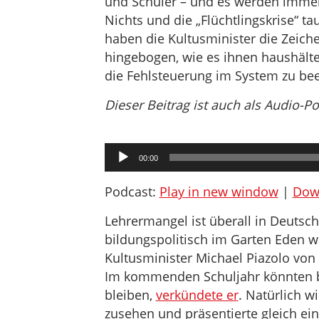
und Schüler – und es werden immer
Nichts und die „Flüchtlingskrise“ ta
haben die Kultusminister die Zeiche
hingebogen, wie es ihnen haushälter
die Fehlsteuerung im System zu b
Dieser Beitrag ist auch als Audio-P
Audio-
00:00
Player
Podcast:
Play in new window
|
Dow
Lehrermangel ist überall in Deutsch
bildungspolitisch im Garten Eden w
Kultusminister Michael Piazolo von
Im kommenden Schuljahr könnten bi
bleiben,
verkündete er
. Natürlich wi
zusehen und präsentierte gleich ei