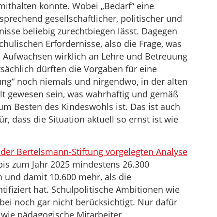
ithalten konnte. Wobei „Bedarf“ eine
prechend gesellschaftlicher, politischer und
nisse beliebig zurechtbiegen lässt. Dagegen
chulischen Erfordernisse, also die Frage, was
s Aufwachsen wirklich an Lehre und Betreuung
tsächlich dürften die Vorgaben für eine
ng“ noch niemals und nirgendwo, in der alten
llt gewesen sein, was wahrhaftig und gemäß
um Besten des Kindeswohls ist. Das ist auch
, dass die Situation aktuell so ernst ist wie
der Bertelsmann-Stiftung vorgelegten Analyse
bis zum Jahr 2025 mindestens 26.300
und damit 10.600 mehr, als die
ifiziert hat. Schulpolitische Ambitionen wie
i noch gar nicht berücksichtigt. Nur dafür
 wie pädagogische Mitarbeiter,