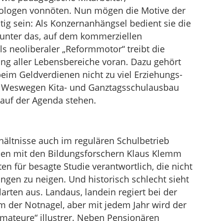
hologen vonnöten. Nun mögen die Motive der
ig sein: Als Konzernanhängsel bedient sie die
runter das, auf dem kommerziellen
s neoliberaler „Reformmotor“ treibt die
ung aller Lebensbereiche voran. Dazu gehört
eim Geldverdienen nicht zu viel Erziehungs-
. Weswegen Kita- und Ganztagsschulausbau
auf der Agenda stehen.
hältnisse auch im regulären Schulbetrieb
nen mit den Bildungsforschern Klaus Klemm
ten für besagte Studie verantwortlich, die nicht
ngen zu neigen. Und historisch schlecht sieht
arten aus. Landaus, landein regiert bei der
em der Notnagel, aber mit jedem Jahr wird der
Amateure“ illustrer. Neben Pensionären