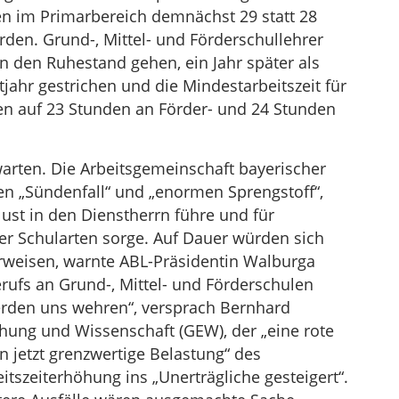
len im Primarbereich demnächst 29 statt 28
den. Grund-, Mittel- und Förderschullehrer
 in den Ruhestand gehen, ein Jahr später als
ahr gestrichen und die Mindestarbeitszeit für
den auf 23 Stunden an Förder- und 24 Stunden
 warten. Die Arbeitsgemeinschaft bayerischer
en „Sündenfall“ und „enormen Sprengstoff“,
ust in den Dienstherrn führe und für
ler Schularten sorge. Auf Dauer würden sich
 erweisen, warnte ABL-Präsidentin Walburga
berufs an Grund-, Mittel- und Förderschulen
erden uns wehren“, versprach Bernhard
hung und Wissenschaft (GEW), der „eine rote
on jetzt grenzwertige Belastung“ des
tszeiterhöhung ins „Unerträgliche gesteigert“.