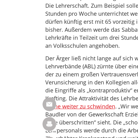
Die Lehrerschaft. Zum Beispiel sol
Stunden pro Woche unterrichtet wer
dürfen künftig erst mit 65 vorzeitig
bisher. Außerdem werde das Sabbatj
Lehrkräfte in Teilzeit um drei Stun
an Volksschulen angehoben.
Der Ärger ließ nicht lange auf sich
Lehrverbände (ABL) zürnte über ein
der zu einem großen Vertrauensverl
Verunsicherung in den Kollegien al
die Eingriffe als „kontraproduktiv“
Krefting. Die Attraktivität des Lehr
drohe weiter zu schwinden
. „Wir w
Baudler von der Gewerkschaft Erzie
Linie überschritten“ sieht. Die „sch
Lehrpersonals werde durch die Arbei