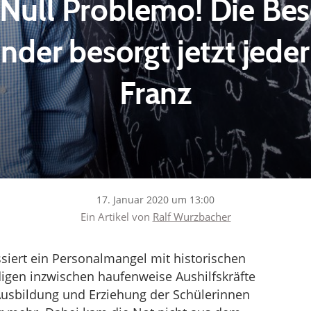
 Null Problemo! Die Be
inder besorgt jetzt jede
Franz
17. Januar 2020 um 13:00
Ein Artikel von
Ralf Wurzbacher
siert ein Personalmangel mit historischen
digen inzwischen haufenweise Aushilfskräfte
usbildung und Erziehung der Schülerinnen