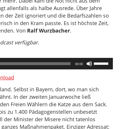
 mehr. Dabei kam die Not nicht aus dem
ugt allenfalls als halbe Ausrede. Über Jahre
n der Zeit ignoriert und die Bedarfszahlen so
isch in den Kram passte. Es ist höchste Zeit,
eenden. Von
Ralf Wurzbacher
.
odcast verfügbar.
Pfeiltasten
00:00
Hoch/Runter
benutzen,
nload
um
land. Selbst in Bayern, dort, wo man sich
die
ähnt. In der zweiten Januarwoche ließ
Lautstärke
 den Freien Wählern die Katze aus dem Sack.
zu
s zu 1.400 Pädagogenstellen unbesetzt
regeln.
ll der Minister der Misere nicht tatenlos
n ganzes Maßnahmenpaket. Einziger Adressat: