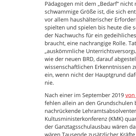
Pädagogen mit dem „Bedarf“ nicht m
schwammige Größe ist, die sich ents
vor allem haushälterischer Erforder
spielten und spielen bis heute die s
der Nachwuchs für ein gedeihliche
braucht, eine nachrangige Rolle. Ta
„auskömmliche Unterrichtsversorgu
wie der neuen BRD, darauf abgeste
wissenschaftlichen Erkenntnissen z
ein, wenn nicht der Hauptgrund dafür
nie.
Nach einer im September 2019
von 
fehlen allein an den Grundschulen 
nachrückende Lehramtsabsolventen 
Kultusministerkonferenz (KMK) quant
der Ganztagsschulausbau wären dabe
wären Tausende zusätzlicher Kräfte