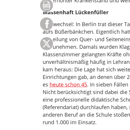
Ein erhöhter Krankenstand und wei
Massenhaft Lückenfüller
Ortswechsel: In Berlin trat dieser 
aufs Büßerbänkchen. Eigentlich hatte
Verteilung von Quer- und Seiteneins
vorzunehmen. Damals wurden Klagen
Klassenzimmer gelangten Kräfte oh
unverhältnismäßig häufig in Lehran
kam heraus: Die Lage hat sich weit
Einrichtungen gab, an denen über 20
es
heute schon 45
. In sieben Fällen
Nicht berücksichtigt sind dabei die 
eine professionelle didaktische Sc
(Referendariat) durchlaufen haben, 
anderen Beruf an die Schule stoßen
rund 1.000 im Einsatz.