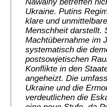
Nawalny betreffen nic
Ukraine. Putins Regim
klare und unmittelbar
Menschheit darstellt. 
Machtübernahme im Ja
systematisch die demo
postsowjetischen Rau
Konflikte in den Sta
angeheizt. Die umfas
Ukraine und die Ermo
verdeutlichen die Esk
eine neue Stufe, da P