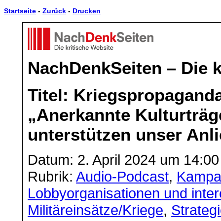
Startseite
-
Zurück
-
Drucken
NachDenkSeiten – Die k
Titel: Kriegspropaganda 
„Anerkannte Kulturträg
unterstützen unser Anl
Datum: 2. April 2024 um 14:00
Rubrik:
Audio-Podcast
,
Kampa
Lobbyorganisationen und int
Militäreinsätze/Kriege
,
Strateg