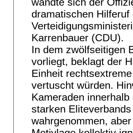
wandte sich der Offizi
dramatischen Hilferuf 
Verteidigungsminister
Karrenbauer (CDU).
In dem zwölfseitigen B
vorliegt, beklagt der
Einheit rechtsextrem
vertuscht würden. Hi
Kameraden innerhalb
starken Eliteverbands
wahrgenommen, aber a
Motivlage kollektiv ign