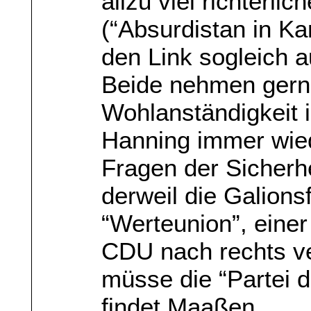
allzu viel richterli
(“Absurdistan in Ka
den Link sogleich au
Beide nehmen gern
Wohlanständigkeit i
Hanning immer wiede
Fragen der Sicherhei
derweil die Galions
“Werteunion”, einer
CDU nach rechts v
müsse die “Partei d
findet Maaßen.