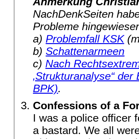
Anmerkung Christia
NachDenkSeiten habe
Probleme hingewiesen.
a)
Problemfall KSK
(m
b)
Schattenarmeen
c)
Nach Rechtsextrem
‚Strukturanalyse“ der 
BPK)
.
Confessions of a Fo
I was a police officer 
a bastard. We all were